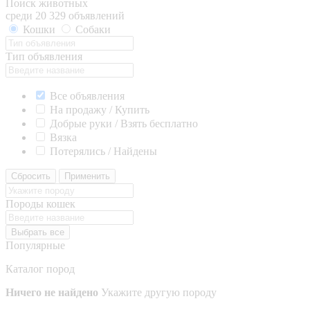
Поиск животных
среди 20 329 объявлений
Кошки
Собаки
Тип объявления
Все объявления
На продажу / Купить
Добрые руки / Взять бесплатно
Вязка
Потерялись / Найдены
Сбросить
Применить
Породы кошек
Выбрать все
Популярные
Каталог пород
Ничего не найдено
Укажите другую породу