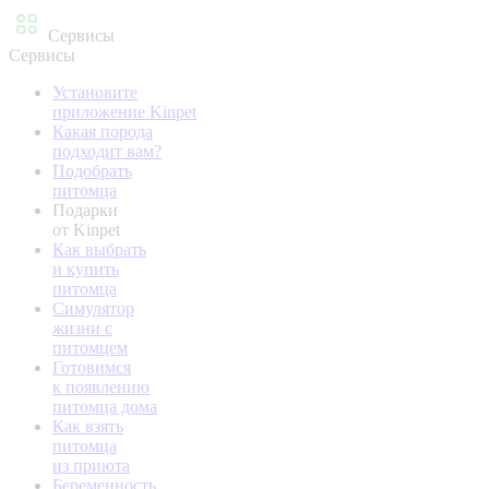
Сервисы
Сервисы
Установите
приложение Kinpet
Какая порода
подходит вам?
Подобрать
питомца
Подарки
от Kinpet
Как выбрать
и купить
питомца
Симулятор
жизни с
питомцем
Готовимся
к появлению
питомца дома
Как взять
питомца
из приюта
Беременность