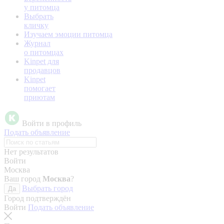
у питомца
Выбрать
кличку
Изучаем эмоции питомца
Журнал
о питомцах
Kinpet для
продавцов
Kinpet
помогает
приютам
Войти в профиль
Подать объявление
Нет результатов
Войти
Москва
Ваш город
Москва
?
Выбрать город
Да
Город подтверждён
Войти
Подать объявление