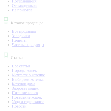
Потерявшиеся
От заводчиков
Из приютов
Каталог продавцов
Все продавцы
Заводчики
Приюты
Частные продавцы
Статьи
Все статьи
Породы кошек
Мечтаете о котенке
Выбираем котенка
Котенок дома
Здоровье кошек
Питание кошек
Поведение кошек
Уход и содержание
Новости