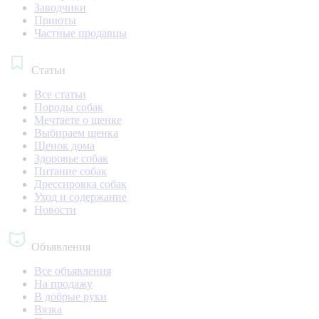
Заводчики
Приюты
Частные продавцы
Статьи
Все статьи
Породы собак
Мечтаете о щенке
Выбираем щенка
Щенок дома
Здоровье собак
Питание собак
Дрессировка собак
Уход и содержание
Новости
Объявления
Все объявления
На продажу
В добрые руки
Вязка