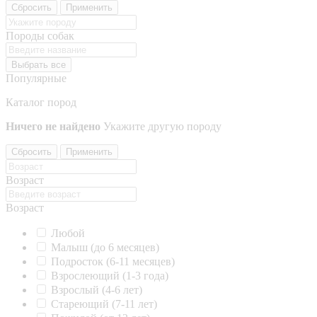
Сбросить
Применить
Породы собак
Выбрать все
Популярные
Каталог пород
Ничего не найдено
Укажите другую породу
Сбросить
Применить
Возраст
Возраст
Любой
Малыш (до 6 месяцев)
Подросток (6-11 месяцев)
Взрослеющий (1-3 года)
Взрослый (4-6 лет)
Стареющий (7-11 лет)