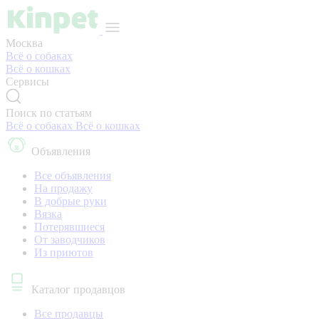
Москва
Всё о собаках
Всё о кошках
Сервисы
Поиск по статьям
Всё о собаках
Всё о кошках
Объявления
Все объявления
На продажу
В добрые руки
Вязка
Потерявшиеся
От заводчиков
Из приютов
Каталог продавцов
Все продавцы