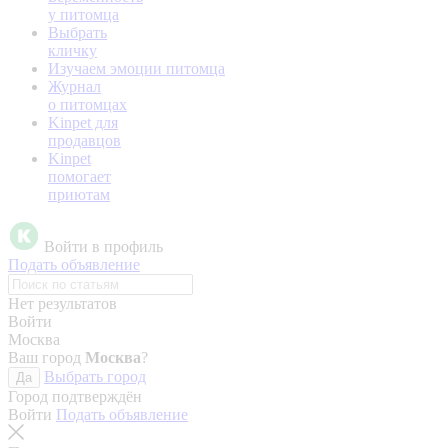
у питомца
Выбрать
кличку
Изучаем эмоции питомца
Журнал
о питомцах
Kinpet для
продавцов
Kinpet
помогает
приютам
Войти в профиль
Подать объявление
Нет результатов
Войти
Москва
Ваш город
Москва
?
Выбрать город
Да
Город подтверждён
Войти
Подать объявление