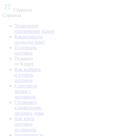
Сервисы
Сервисы
Установите
приложение Kinpet
Какая порода
подходит вам?
Подобрать
питомца
Подарки
от Kinpet
Как выбрать
и купить
питомца
Симулятор
жизни с
питомцем
Готовимся
к появлению
питомца дома
Как взять
питомца
из приюта
Беременность