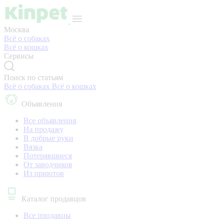
Москва
Всё о собаках
Всё о кошках
Сервисы
Поиск по статьям
Всё о собаках
Всё о кошках
Объявления
Все объявления
На продажу
В добрые руки
Вязка
Потерявшиеся
От заводчиков
Из приютов
Каталог продавцов
Все продавцы