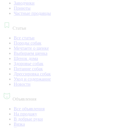
Заводчики
Приюты
Частные продавцы
Статьи
Все статьи
Породы собак
Мечтаете о щенке
Выбираем щенка
Щенок дома
Здоровье собак
Питание собак
Дрессировка собак
Уход и содержание
Новости
Объявления
Все объявления
На продажу
В добрые руки
Вязка