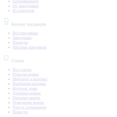
Потерявшиеся
От заводчиков
Из приютов
Каталог продавцов
Все продавцы
Заводчики
Приюты
Частные продавцы
Статьи
Все статьи
Породы кошек
Мечтаете о котенке
Выбираем котенка
Котенок дома
Здоровье кошек
Питание кошек
Поведение кошек
Уход и содержание
Новости