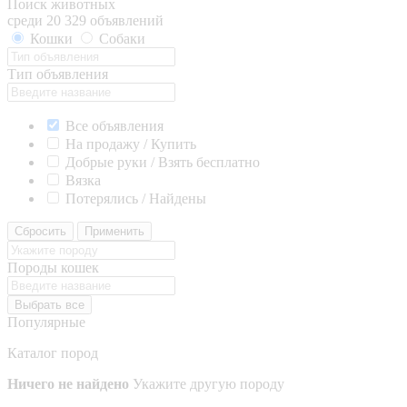
Поиск животных
среди 20 329 объявлений
Кошки
Собаки
Тип объявления
Все объявления
На продажу / Купить
Добрые руки / Взять бесплатно
Вязка
Потерялись / Найдены
Сбросить
Применить
Породы кошек
Выбрать все
Популярные
Каталог пород
Ничего не найдено
Укажите другую породу