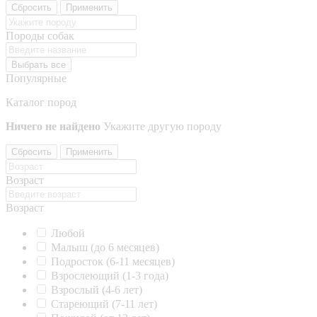
Сбросить
Применить
Породы собак
Выбрать все
Популярные
Каталог пород
Ничего не найдено
Укажите другую породу
Сбросить
Применить
Возраст
Возраст
Любой
Малыш (до 6 месяцев)
Подросток (6-11 месяцев)
Взрослеющий (1-3 года)
Взрослый (4-6 лет)
Стареющий (7-11 лет)