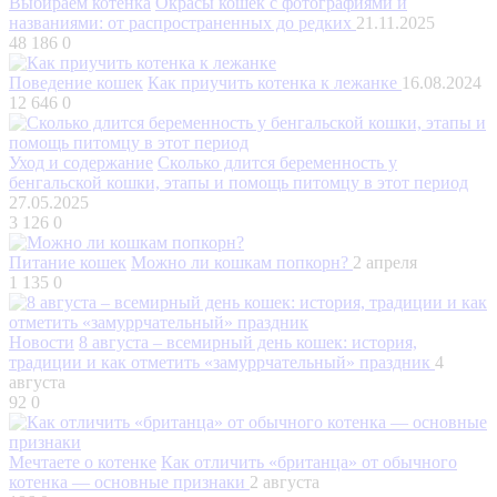
Выбираем котенка
Окрасы кошек с фотографиями и
названиями: от распространенных до редких
21.11.2025
48 186
0
Поведение кошек
Как приучить котенка к лежанке
16.08.2024
12 646
0
Уход и содержание
Сколько длится беременность у
бенгальской кошки, этапы и помощь питомцу в этот период
27.05.2025
3 126
0
Питание кошек
Можно ли кошкам попкорн?
2 апреля
1 135
0
Новости
8 августа – всемирный день кошек: история,
традиции и как отметить «замуррчательный» праздник
4
августа
92
0
Мечтаете о котенке
Как отличить «британца» от обычного
котенка — основные признаки
2 августа