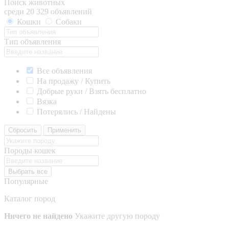
Поиск животных
среди 20 329 объявлений
Кошки
Собаки
Тип объявления
Все объявления
На продажу / Купить
Добрые руки / Взять бесплатно
Вязка
Потерялись / Найдены
Сбросить
Применить
Породы кошек
Выбрать все
Популярные
Каталог пород
Ничего не найдено
Укажите другую породу