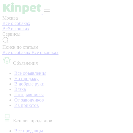
Москва
Всё о собаках
Всё о кошках
Сервисы
Поиск по статьям
Всё о собаках
Всё о кошках
Объявления
Все объявления
На продажу
В добрые руки
Вязка
Потерявшиеся
От заводчиков
Из приютов
Каталог продавцов
Все продавцы