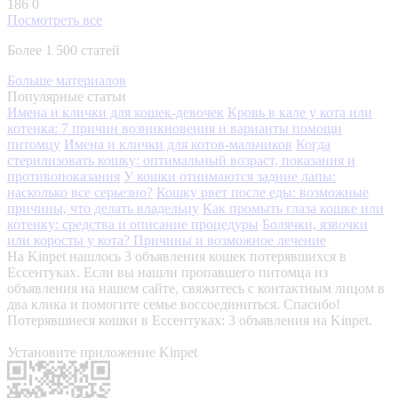
186
0
Посмотреть все
Более 1 500 статей
Больше материалов
Популярные статьи
Имена и клички для кошек-девочек
Кровь в кале у кота или
котенка: 7 причин возникновения и варианты помощи
питомцу
Имена и клички для котов-мальчиков
Когда
стерилизовать кошку: оптимальный возраст, показания и
противопоказания
У кошки отнимаются задние лапы:
насколько все серьезно?
Кошку рвет после еды: возможные
причины, что делать владельцу
Как промыть глаза кошке или
котенку: средства и описание процедуры
Болячки, язвочки
или коросты у кота? Причины и возможное лечение
На Kinpet нашлось 3 объявления кошек потерявшихся в
Ессентуках. Если вы нашли пропавшего питомца из
объявления на нашем сайте, свяжитесь с контактным лицом в
два клика и помогите семье воссоединиться. Спасибо!
Потерявшиеся кошки в Ессентуках: 3 объявления на Kinpet.
Установите приложение Kinpet