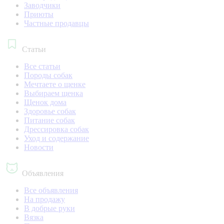
Заводчики
Приюты
Частные продавцы
Статьи
Все статьи
Породы собак
Мечтаете о щенке
Выбираем щенка
Щенок дома
Здоровье собак
Питание собак
Дрессировка собак
Уход и содержание
Новости
Объявления
Все объявления
На продажу
В добрые руки
Вязка