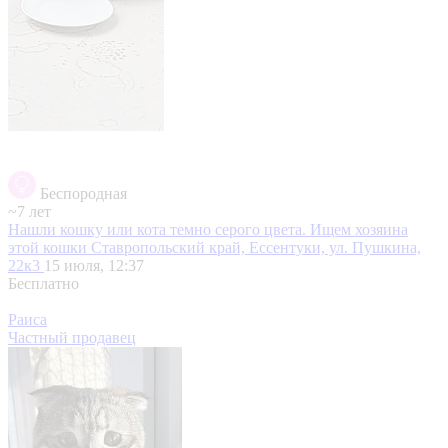
Беспородная
~7 лет
Нашли кошку или кота темно серого цвета. Ищем хозяина
этой кошки
Ставропольский край, Ессентуки, ул. Пушкина,
22к3
15 июля, 12:37
Бесплатно
Раиса
Частный продавец