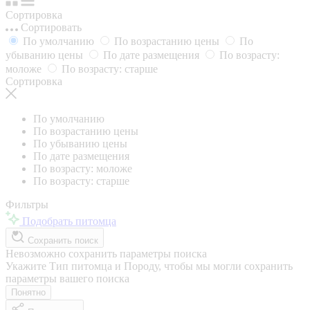
Сортировка
Сортировать
По умолчанию
По возрастанию цены
По
убыванию цены
По дате размещения
По возрасту:
моложе
По возрасту: старше
Сортировка
По умолчанию
По возрастанию цены
По убыванию цены
По дате размещения
По возрасту: моложе
По возрасту: старше
Фильтры
Подобрать питомца
Сохранить поиск
Невозможно сохранить параметры поиска
Укажите Тип питомца и Породу, чтобы мы могли сохранить
параметры вашего поиска
Понятно