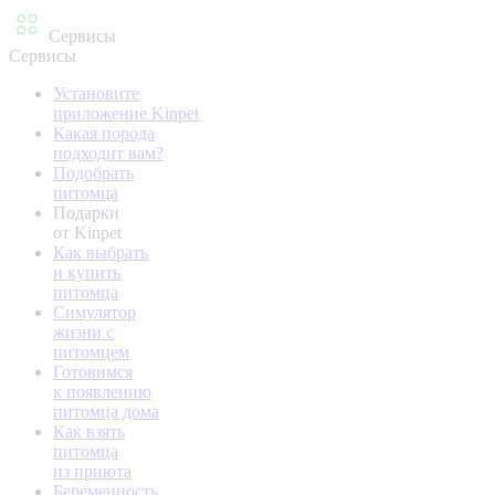
Сервисы
Сервисы
Установите
приложение Kinpet
Какая порода
подходит вам?
Подобрать
питомца
Подарки
от Kinpet
Как выбрать
и купить
питомца
Симулятор
жизни с
питомцем
Готовимся
к появлению
питомца дома
Как взять
питомца
из приюта
Беременность