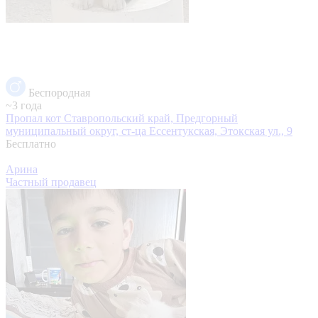
Беспородная
~3 года
Пропал кот
Ставропольский край, Предгорный
муниципальный округ, ст-ца Ессентукская, Этокская ул., 9
Бесплатно
Арина
Частный продавец