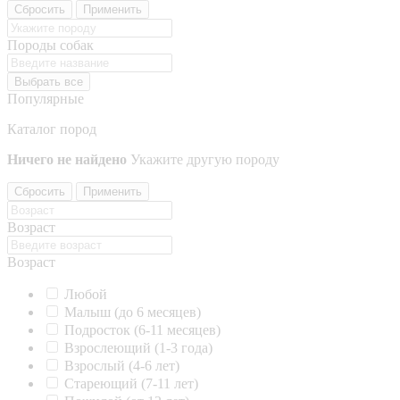
Сбросить
Применить
Породы собак
Выбрать все
Популярные
Каталог пород
Ничего не найдено
Укажите другую породу
Сбросить
Применить
Возраст
Возраст
Любой
Малыш (до 6 месяцев)
Подросток (6-11 месяцев)
Взрослеющий (1-3 года)
Взрослый (4-6 лет)
Стареющий (7-11 лет)