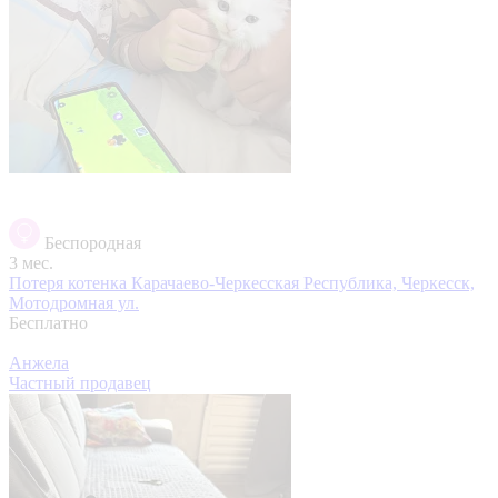
Беспородная
3 мес.
Потеря котенка
Карачаево-Черкесская Республика, Черкесск,
Мотодромная ул.
Бесплатно
Анжела
Частный продавец