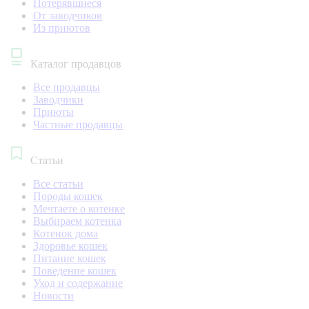
Потерявшиеся
От заводчиков
Из приютов
Каталог продавцов
Все продавцы
Заводчики
Приюты
Частные продавцы
Статьи
Все статьи
Породы кошек
Мечтаете о котенке
Выбираем котенка
Котенок дома
Здоровье кошек
Питание кошек
Поведение кошек
Уход и содержание
Новости