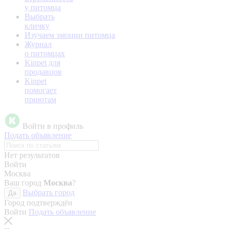
у питомца
Выбрать
кличку
Изучаем эмоции питомца
Журнал
о питомцах
Kinpet для
продавцов
Kinpet
помогает
приютам
Войти в профиль
Подать объявление
Нет результатов
Войти
Москва
Ваш город
Москва
?
Выбрать город
Да
Город подтверждён
Войти
Подать объявление