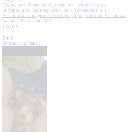
Пропал кот! Пожалуйста, помогите распространить
информацию!
Ленинградская обл., Тосненский р-н,
Ульяновское городское поселение, городской пос. Ульяновка,
Большая Речная ул., 82Б
1 000 ₽
Дина
Частный продавец