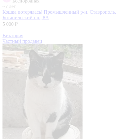
Беспородная
~7 лет
Кошка потерялась!
Промышленный р-н, Ставрополь,
Ботанический пр., 8А
5 000 ₽
Виктория
Частный продавец