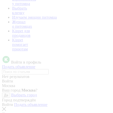
у питомца
Выбрать
кличку
Изучаем эмоции питомца
Журнал
о питомцах
Kinpet для
продавцов
Kinpet
помогает
приютам
Войти в профиль
Подать объявление
Нет результатов
Войти
Москва
Ваш город
Москва
?
Выбрать город
Да
Город подтверждён
Войти
Подать объявление