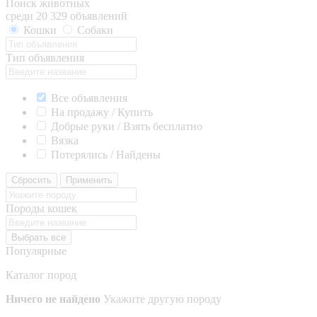
Поиск животных
среди 20 329 объявлений
Кошки
Собаки
Тип объявления
Все объявления
На продажу / Купить
Добрые руки / Взять бесплатно
Вязка
Потерялись / Найдены
Сбросить
Применить
Породы кошек
Выбрать все
Популярные
Каталог пород
Ничего не найдено
Укажите другую породу