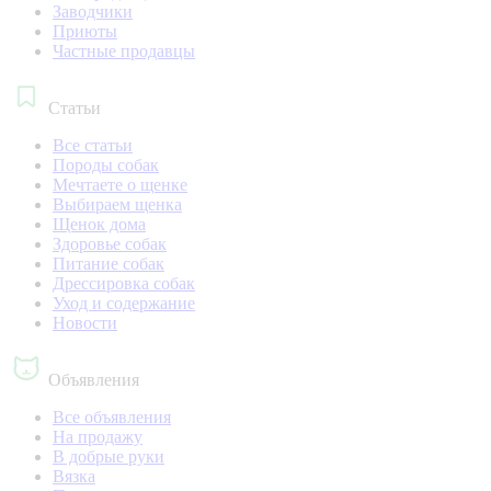
Заводчики
Приюты
Частные продавцы
Статьи
Все статьи
Породы собак
Мечтаете о щенке
Выбираем щенка
Щенок дома
Здоровье собак
Питание собак
Дрессировка собак
Уход и содержание
Новости
Объявления
Все объявления
На продажу
В добрые руки
Вязка