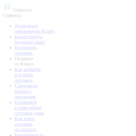
Сервисы
Сервисы
Установите
приложение Kinpet
Какая порода
подходит вам?
Подобрать
питомца
Подарки
от Kinpet
Как выбрать
и купить
питомца
Симулятор
жизни с
питомцем
Готовимся
к появлению
питомца дома
Как взять
питомца
из приюта
Беременность