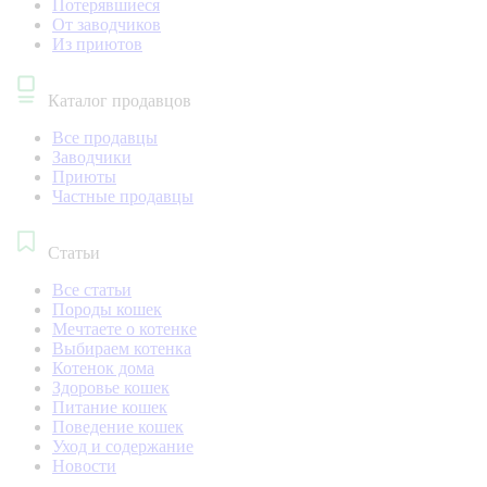
Потерявшиеся
От заводчиков
Из приютов
Каталог продавцов
Все продавцы
Заводчики
Приюты
Частные продавцы
Статьи
Все статьи
Породы кошек
Мечтаете о котенке
Выбираем котенка
Котенок дома
Здоровье кошек
Питание кошек
Поведение кошек
Уход и содержание
Новости