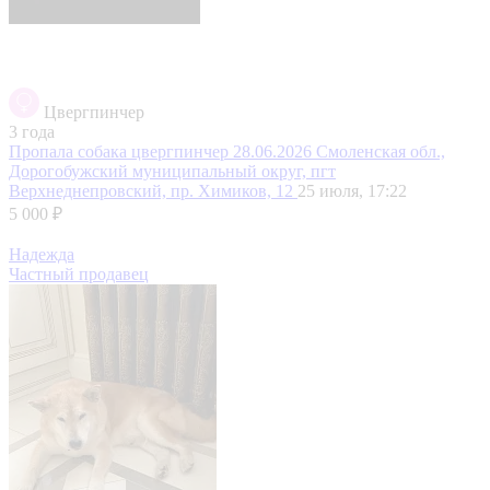
Цвергпинчер
3 года
Пропала собака цвергпинчер 28.06.2026
Смоленская обл.,
Дорогобужский муниципальный округ, пгт
Верхнеднепровский, пр. Химиков, 12
25 июля, 17:22
5 000 ₽
Надежда
Частный продавец