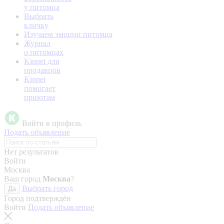
у питомца
Выбрать
кличку
Изучаем эмоции питомца
Журнал
о питомцах
Kinpet для
продавцов
Kinpet
помогает
приютам
Войти в профиль
Подать объявление
Нет результатов
Войти
Москва
Ваш город
Москва
?
Выбрать город
Да
Город подтверждён
Войти
Подать объявление