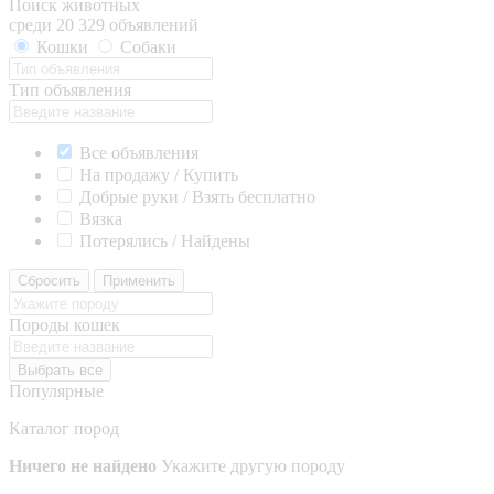
Поиск животных
среди 20 329 объявлений
Кошки
Собаки
Тип объявления
Все объявления
На продажу / Купить
Добрые руки / Взять бесплатно
Вязка
Потерялись / Найдены
Сбросить
Применить
Породы кошек
Выбрать все
Популярные
Каталог пород
Ничего не найдено
Укажите другую породу