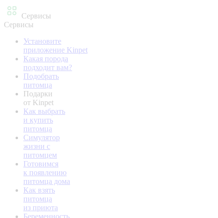
Сервисы
Сервисы
Установите
приложение Kinpet
Какая порода
подходит вам?
Подобрать
питомца
Подарки
от Kinpet
Как выбрать
и купить
питомца
Симулятор
жизни с
питомцем
Готовимся
к появлению
питомца дома
Как взять
питомца
из приюта
Беременность