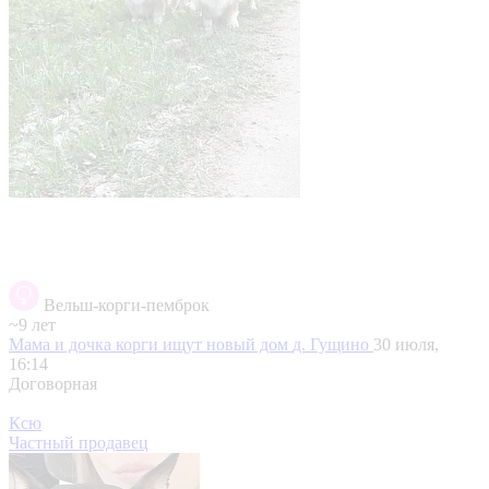
Вельш-корги-пемброк
~9 лет
Мама и дочка корги ищут новый дом
д. Гущино
30 июля,
16:14
Договорная
Ксю
Частный продавец