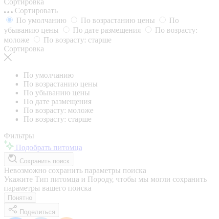
Сортировка
Сортировать
По умолчанию
По возрастанию цены
По
убыванию цены
По дате размещения
По возрасту:
моложе
По возрасту: старше
Сортировка
По умолчанию
По возрастанию цены
По убыванию цены
По дате размещения
По возрасту: моложе
По возрасту: старше
Фильтры
Подобрать питомца
Сохранить поиск
Невозможно сохранить параметры поиска
Укажите Тип питомца и Породу, чтобы мы могли сохранить
параметры вашего поиска
Понятно
Поделиться