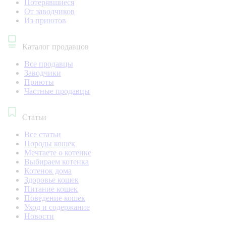
Потерявшиеся
От заводчиков
Из приютов
Каталог продавцов
Все продавцы
Заводчики
Приюты
Частные продавцы
Статьи
Все статьи
Породы кошек
Мечтаете о котенке
Выбираем котенка
Котенок дома
Здоровье кошек
Питание кошек
Поведение кошек
Уход и содержание
Новости