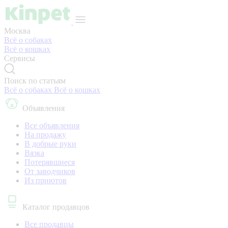
Москва
Всё о собаках
Всё о кошках
Сервисы
Поиск по статьям
Всё о собаках
Всё о кошках
Объявления
Все объявления
На продажу
В добрые руки
Вязка
Потерявшиеся
От заводчиков
Из приютов
Каталог продавцов
Все продавцы