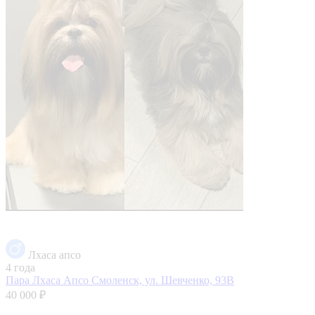
Лхаса апсо
4 года
Пара Лхаса Апсо
Смоленск, ул. Шевченко, 93В
40 000 ₽