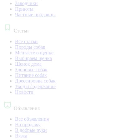
Заводчики
Приюты
Частные продавцы
Статьи
Все статьи
Породы собак
Мечтаете о щенке
Выбираем щенка
Щенок дома
Здоровье собак
Питание собак
Дрессировка собак
Уход и содержание
Новости
Объявления
Все объявления
На продажу
В добрые руки
Вязка