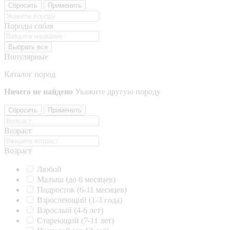
Сбросить
Применить
Породы собак
Выбрать все
Популярные
Каталог пород
Ничего не найдено
Укажите другую породу
Сбросить
Применить
Возраст
Возраст
Любой
Малыш (до 6 месяцев)
Подросток (6-11 месяцев)
Взрослеющий (1-3 года)
Взрослый (4-6 лет)
Стареющий (7-11 лет)