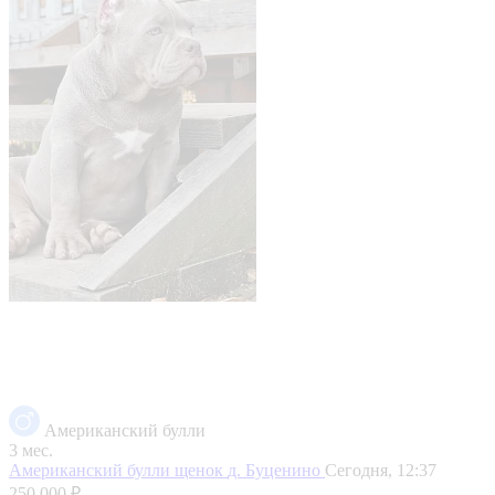
Американский булли
3 мес.
Американский булли щенок
д. Буценино
Сегодня, 12:37
250 000 ₽