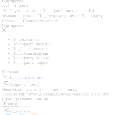
Сортировка
Сортировать
По умолчанию
По возрастанию цены
По
убыванию цены
По дате размещения
По возрасту:
моложе
По возрасту: старше
Сортировка
По умолчанию
По возрастанию цены
По убыванию цены
По дате размещения
По возрасту: моложе
По возрасту: старше
Фильтры
Подобрать питомца
Сохранить поиск
Невозможно сохранить параметры поиска
Укажите Тип питомца и Породу, чтобы мы могли сохранить
параметры вашего поиска
Понятно
Поделиться