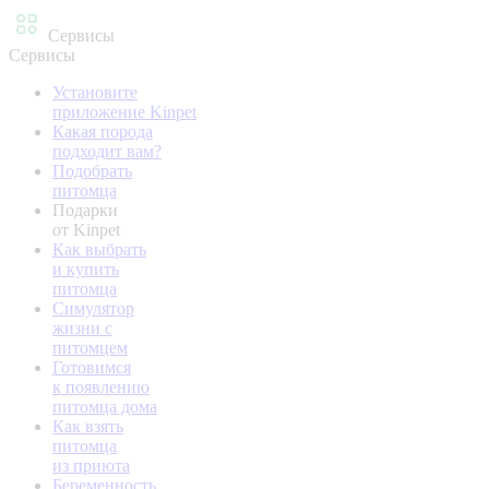
Сервисы
Сервисы
Установите
приложение Kinpet
Какая порода
подходит вам?
Подобрать
питомца
Подарки
от Kinpet
Как выбрать
и купить
питомца
Симулятор
жизни с
питомцем
Готовимся
к появлению
питомца дома
Как взять
питомца
из приюта
Беременность