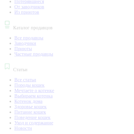
Потерявшиеся
От заводчиков
Из приютов
Каталог продавцов
Все продавцы
Заводчики
Приюты
Частные продавцы
Статьи
Все статьи
Породы кошек
Мечтаете о котенке
Выбираем котенка
Котенок дома
Здоровье кошек
Питание кошек
Поведение кошек
Уход и содержание
Новости