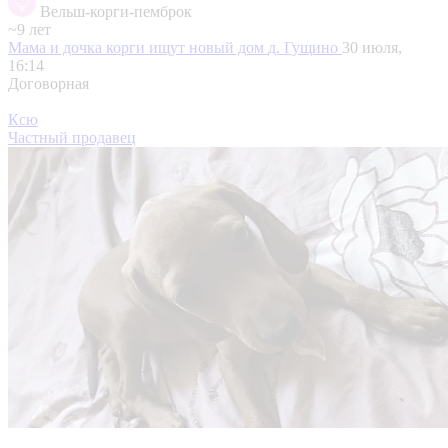
Вельш-корги-пемброк
~9 лет
Мама и дочка корги ищут новый дом
д. Гущино
30 июля,
16:14
Договорная
Ксю
Частный продавец