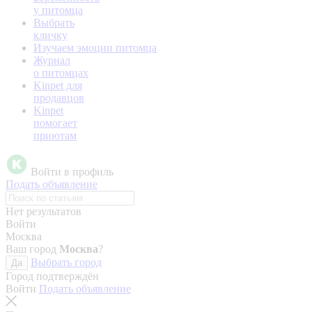
у питомца
Выбрать
кличку
Изучаем эмоции питомца
Журнал
о питомцах
Kinpet для
продавцов
Kinpet
помогает
приютам
Войти в профиль
Подать объявление
Нет результатов
Войти
Москва
Ваш город
Москва
?
Выбрать город
Да
Город подтверждён
Войти
Подать объявление