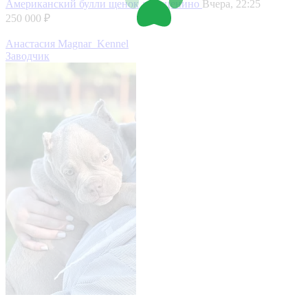
Американский булли щенок
д. Буценино
Вчера, 22:25
250 000 ₽
Анастасия Magnar_Kennel
Заводчик