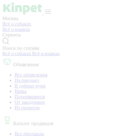
Москва
Всё о собаках
Всё о кошках
Сервисы
Поиск по статьям
Всё о собаках
Всё о кошках
Объявления
Все объявления
На продажу
В добрые руки
Вязка
Потерявшиеся
От заводчиков
Из приютов
Каталог продавцов
Все продавцы