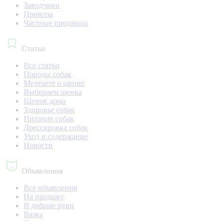
Заводчики
Приюты
Частные продавцы
Статьи
Все статьи
Породы собак
Мечтаете о щенке
Выбираем щенка
Щенок дома
Здоровье собак
Питание собак
Дрессировка собак
Уход и содержание
Новости
Объявления
Все объявления
На продажу
В добрые руки
Вязка