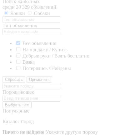
Поиск животных
среди 20 329 объявлений
Кошки
Собаки
Тип объявления
Все объявления
На продажу / Купить
Добрые руки / Взять бесплатно
Вязка
Потерялись / Найдены
Сбросить
Применить
Породы кошек
Выбрать все
Популярные
Каталог пород
Ничего не найдено
Укажите другую породу