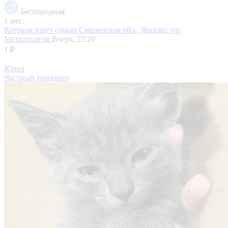
Беспородная
1 мес.
Котёнок ищет семью
Смоленская обл., Ярцево, пр.
Металлургов
Вчера, 23:20
1 ₽
Юлия
Частный продавец