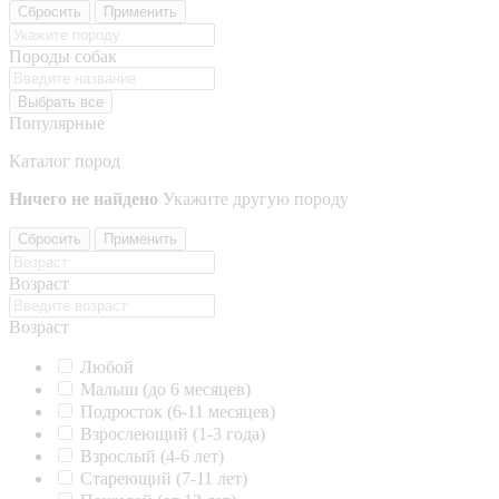
Сбросить
Применить
Породы собак
Выбрать все
Популярные
Каталог пород
Ничего не найдено
Укажите другую породу
Сбросить
Применить
Возраст
Возраст
Любой
Малыш (до 6 месяцев)
Подросток (6-11 месяцев)
Взрослеющий (1-3 года)
Взрослый (4-6 лет)
Стареющий (7-11 лет)