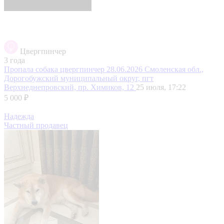
Цвергпинчер
3 года
Пропала собака цвергпинчер 28.06.2026
Смоленская обл.,
Дорогобужский муниципальный округ, пгт
Верхнеднепровский, пр. Химиков, 12
25 июля, 17:22
5 000 ₽
Надежда
Частный продавец