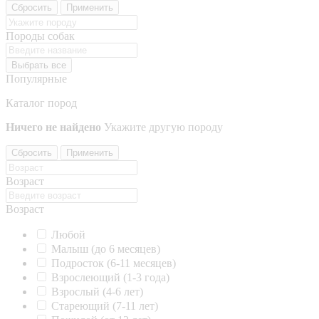
Сбросить
Применить
Породы собак
Выбрать все
Популярные
Каталог пород
Ничего не найдено
Укажите другую породу
Сбросить
Применить
Возраст
Возраст
Любой
Малыш (до 6 месяцев)
Подросток (6-11 месяцев)
Взрослеющий (1-3 года)
Взрослый (4-6 лет)
Стареющий (7-11 лет)