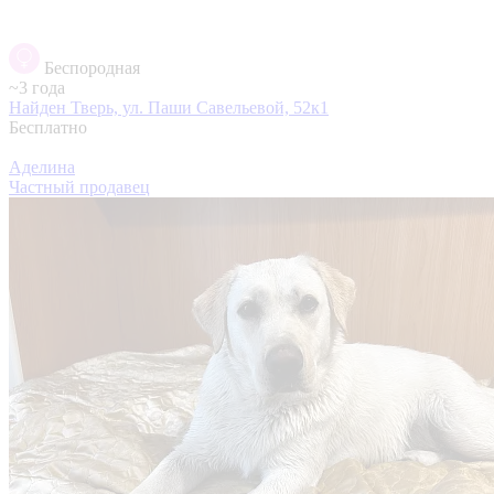
Беспородная
~3 года
Найден
Тверь, ул. Паши Савельевой, 52к1
Бесплатно
Аделина
Частный продавец