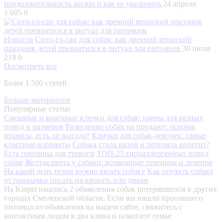
продолжительность жизни и как ее увеличить
24 апреля
1 605
0
Новости
Сити-го-сан для собак: как древний японский
праздник детей превратился в ритуал для питомцев
30 июля
219
0
Посмотреть все
Более 1 500 статей
Больше материалов
Популярные статьи
Смешные и красивые клички для собак: имена для разных
пород и размеров
Разведение собак на продажу: основы,
правила, есть ли выгода?
Клички для собак-девочек: самые
классные варианты
Собака стала вялой и потеряла аппетит?
Есть причины для тревоги
ТОП-25 гипоаллергенных пород
собак
Желтая рвота у собаки: возможные причины и лечение
На какой день течки нужно вязать собаку
Как отучить собаку
от привычки писать на кровать или диван
На Kinpet нашлось 2 объявления собак потерявшихся в других
городах Смоленской области. Если вы нашли пропавшего
питомца из объявления на нашем сайте, свяжитесь с
контактным лицом в два клика и помогите семье