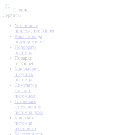
Сервисы
Сервисы
Установите
приложение Kinpet
Какая порода
подходит вам?
Подобрать
питомца
Подарки
от Kinpet
Как выбрать
и купить
питомца
Симулятор
жизни с
питомцем
Готовимся
к появлению
питомца дома
Как взять
питомца
из приюта
Беременность