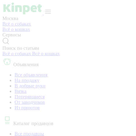
Москва
Всё о собаках
Всё о кошках
Сервисы
Поиск по статьям
Всё о собаках
Всё о кошках
Объявления
Все объявления
На продажу
В добрые руки
Вязка
Потерявшиеся
От заводчиков
Из приютов
Каталог продавцов
Все продавцы