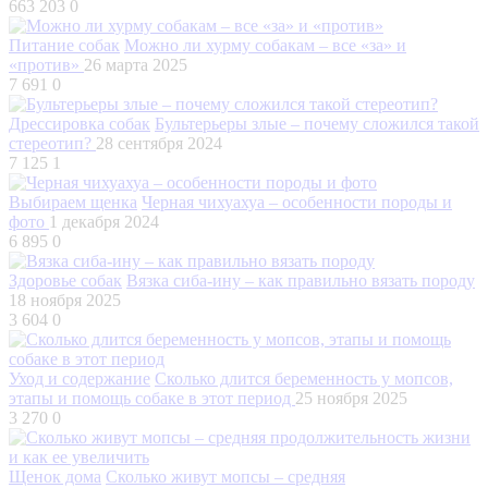
663 203
0
Питание собак
Можно ли хурму собакам – все «за» и
«против»
26 марта 2025
7 691
0
Дрессировка собак
Бультерьеры злые – почему сложился такой
стереотип?
28 сентября 2024
7 125
1
Выбираем щенка
Черная чихуахуа – особенности породы и
фото
1 декабря 2024
6 895
0
Здоровье собак
Вязка сиба-ину – как правильно вязать породу
18 ноября 2025
3 604
0
Уход и содержание
Сколько длится беременность у мопсов,
этапы и помощь собаке в этот период
25 ноября 2025
3 270
0
Щенок дома
Сколько живут мопсы – средняя