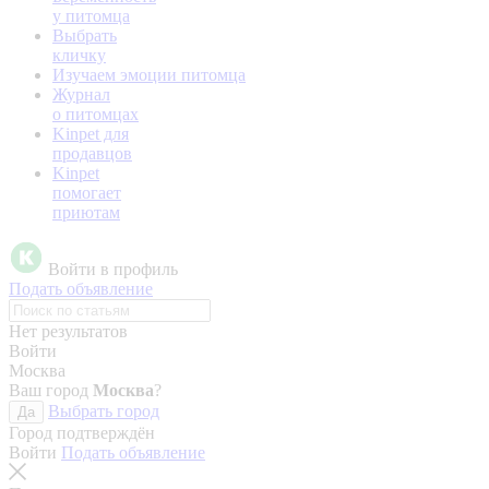
у питомца
Выбрать
кличку
Изучаем эмоции питомца
Журнал
о питомцах
Kinpet для
продавцов
Kinpet
помогает
приютам
Войти в профиль
Подать объявление
Нет результатов
Войти
Москва
Ваш город
Москва
?
Выбрать город
Да
Город подтверждён
Войти
Подать объявление