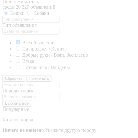
Поиск животных
среди 20 329 объявлений
Кошки
Собаки
Тип объявления
Все объявления
На продажу / Купить
Добрые руки / Взять бесплатно
Вязка
Потерялись / Найдены
Сбросить
Применить
Породы кошек
Выбрать все
Популярные
Каталог пород
Ничего не найдено
Укажите другую породу