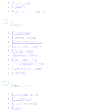
Заводчики
Приюты
Частные продавцы
Статьи
Все статьи
Породы собак
Мечтаете о щенке
Выбираем щенка
Щенок дома
Здоровье собак
Питание собак
Дрессировка собак
Уход и содержание
Новости
Объявления
Все объявления
На продажу
В добрые руки
Вязка