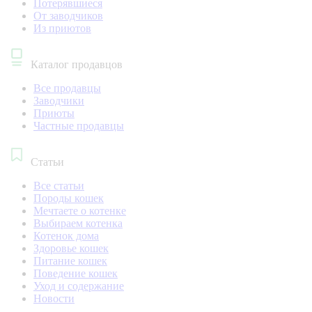
Потерявшиеся
От заводчиков
Из приютов
Каталог продавцов
Все продавцы
Заводчики
Приюты
Частные продавцы
Статьи
Все статьи
Породы кошек
Мечтаете о котенке
Выбираем котенка
Котенок дома
Здоровье кошек
Питание кошек
Поведение кошек
Уход и содержание
Новости