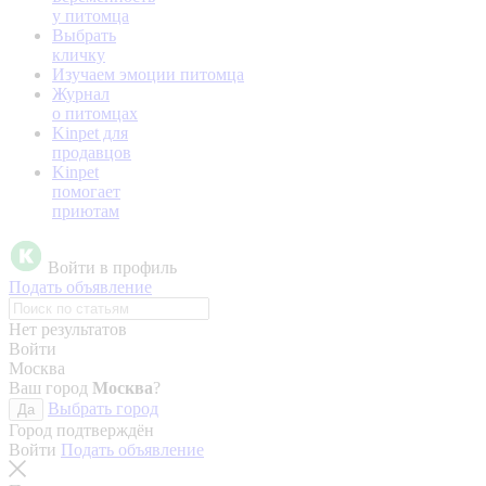
у питомца
Выбрать
кличку
Изучаем эмоции питомца
Журнал
о питомцах
Kinpet для
продавцов
Kinpet
помогает
приютам
Войти в профиль
Подать объявление
Нет результатов
Войти
Москва
Ваш город
Москва
?
Выбрать город
Да
Город подтверждён
Войти
Подать объявление