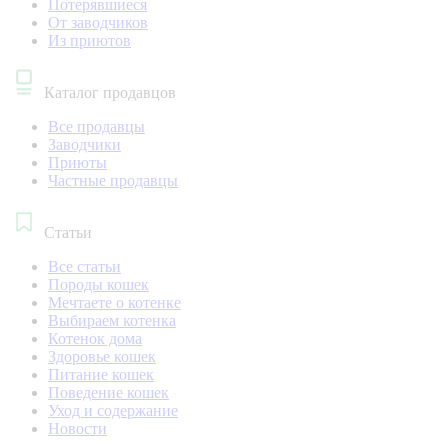
Потерявшиеся
От заводчиков
Из приютов
Каталог продавцов
Все продавцы
Заводчики
Приюты
Частные продавцы
Статьи
Все статьи
Породы кошек
Мечтаете о котенке
Выбираем котенка
Котенок дома
Здоровье кошек
Питание кошек
Поведение кошек
Уход и содержание
Новости