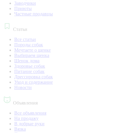
Заводчики
Приюты
Частные продавцы
Статьи
Все статьи
Породы собак
Мечтаете о щенке
Выбираем щенка
Щенок дома
Здоровье собак
Питание собак
Дрессировка собак
Уход и содержание
Новости
Объявления
Все объявления
На продажу
В добрые руки
Вязка