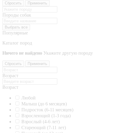
Сбросить
Применить
Породы собак
Выбрать все
Популярные
Каталог пород
Ничего не найдено
Укажите другую породу
Сбросить
Применить
Возраст
Возраст
Любой
Малыш (до 6 месяцев)
Подросток (6-11 месяцев)
Взрослеющий (1-3 года)
Взрослый (4-6 лет)
Стареющий (7-11 лет)