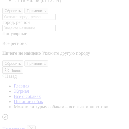
Пожилой (от 12 лет)
Сбросить
Применить
Город, регион
Популярные
Все регионы
Ничего не найдено
Укажите другую породу
Сбросить
Применить
Поиск
Назад
Главная
Журнал
Все о собаках
Питание собак
Можно ли хурму собакам – все «за» и «против»