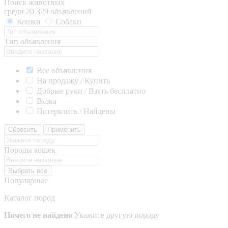
Поиск животных
среди 20 329 объявлений
Кошки
Собаки
Тип объявления
Все объявления
На продажу / Купить
Добрые руки / Взять бесплатно
Вязка
Потерялись / Найдены
Сбросить
Применить
Породы кошек
Выбрать все
Популярные
Каталог пород
Ничего не найдено
Укажите другую породу