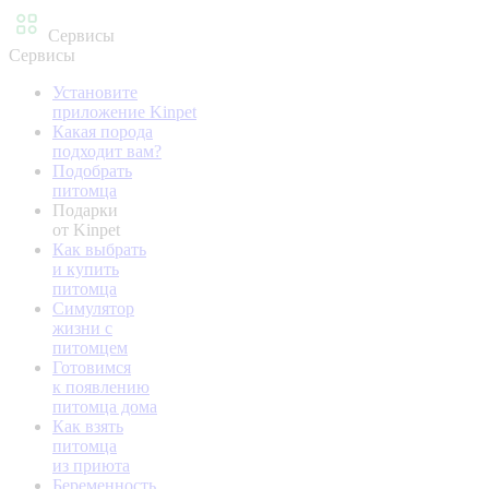
Сервисы
Сервисы
Установите
приложение Kinpet
Какая порода
подходит вам?
Подобрать
питомца
Подарки
от Kinpet
Как выбрать
и купить
питомца
Симулятор
жизни с
питомцем
Готовимся
к появлению
питомца дома
Как взять
питомца
из приюта
Беременность