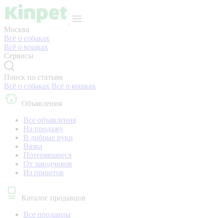
Москва
Всё о собаках
Всё о кошках
Сервисы
Поиск по статьям
Всё о собаках
Всё о кошках
Объявления
Все объявления
На продажу
В добрые руки
Вязка
Потерявшиеся
От заводчиков
Из приютов
Каталог продавцов
Все продавцы