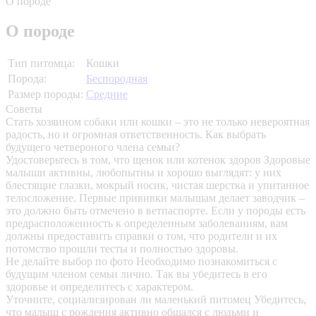
О породе
О породе
Тип питомца:
Кошки
Порода:
Беспородная
Размер породы:
Средние
Советы
Стать хозяином собаки или кошки – это не только невероятная
радость, но и огромная ответственность. Как выбрать
будущего четвероного члена семьи?
Удостоверьтесь в том, что щенок или котенок здоров
Здоровые
малыши активны, любопытны и хорошо выглядят: у них
блестящие глазки, мокрый носик, чистая шерстка и упитанное
телосложение. Первые прививки малышам делает заводчик –
это должно быть отмечено в ветпаспорте. Если у породы есть
предрасположенность к определенным заболеваниям, вам
должны предоставить справки о том, что родители и их
потомство прошли тесты и полностью здоровы.
Не делайте выбор по фото
Необходимо познакомиться с
будущим членом семьи лично. Так вы убедитесь в его
здоровье и определитесь с характером.
Уточните, социализирован ли маленький питомец
Убедитесь,
что малыш с рождения активно общался с людьми и