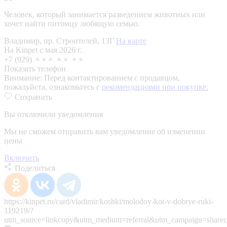
Человек, который занимается разведением животных или
хочет найти питомцу любящую семью.
Владимир, пр. Строителей, 13Г
На карте
На Kinpet c мая 2026 г.
+7 (929) ⚬⚬⚬ ⚬⚬ ⚬⚬
Показать телефон
Внимание:
Перед контактированием с продавцом,
пожалуйста, ознакомьтесь с
рекомендациями при покупке.
Сохранить
Вы отключили уведомления
Мы не сможем отправить вам уведомление об изменении
цены
Включить
Поделиться
https://kinpet.ru/card/vladimir/koshki/molodoy-kot-v-dobrye-ruki-
119219/?
utm_source=linkcopy&utm_medium=referral&utm_campaign=sharec