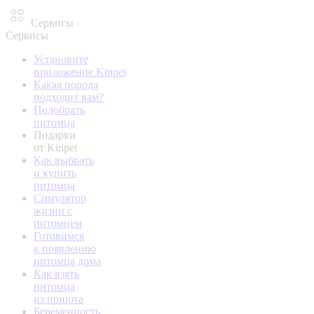
Сервисы
Сервисы
Установите
приложение Kinpet
Какая порода
подходит вам?
Подобрать
питомца
Подарки
от Kinpet
Как выбрать
и купить
питомца
Симулятор
жизни с
питомцем
Готовимся
к появлению
питомца дома
Как взять
питомца
из приюта
Беременность