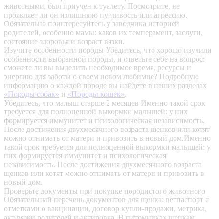
животными, был приучен к туалету. Посмотрите, не
проявляет ли он излишнюю пугливость или агрессию.
Обязательно поинтересуйтесь у заводчика историей
родителей, особенно мамы: каков их темперамент, заслуги,
состояние здоровья и возраст вязки.
Изучите особенности породы
Убедитесь, что хорошо изучили
особенности выбранной породы, и ответьте себе на вопрос:
сможете ли вы выделить необходимое время, ресурсы и
энергию для заботы о своем новом любимце? Подробную
информацию о каждой породе вы найдете в наших разделах
«Породы собак»
и
«Породы кошек»
.
Убедитесь, что малыш старше 2 месяцев
Именно такой срок
требуется для полноценной выкормки малышей: у них
формируется иммунитет и психологическая независимость.
После достижения двухмесячного возраста щенков или котят
можно отнимать от матери и привозить в новый дом.Именно
такой срок требуется для полноценной выкормки малышей: у
них формируется иммунитет и психологическая
независимость. После достижения двухмесячного возраста
щенков или котят можно отнимать от матери и привозить в
новый дом.
Проверьте документы при покупке породистого животного
Обязательный перечень документов для щенка: ветпаспорт с
отметками о вакцинации, договор купли-продажи, метрика,
акт вязки родителей и актировка. В питомниках щенкам