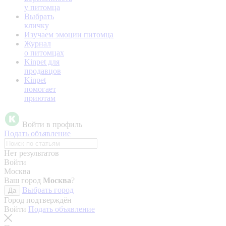
у питомца
Выбрать
кличку
Изучаем эмоции питомца
Журнал
о питомцах
Kinpet для
продавцов
Kinpet
помогает
приютам
Войти в профиль
Подать объявление
Нет результатов
Войти
Москва
Ваш город
Москва
?
Выбрать город
Да
Город подтверждён
Войти
Подать объявление