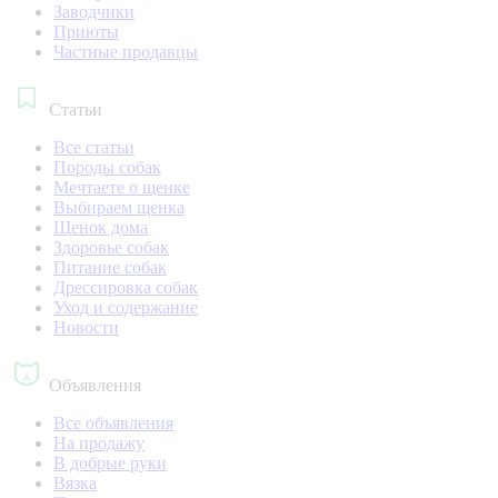
Заводчики
Приюты
Частные продавцы
Статьи
Все статьи
Породы собак
Мечтаете о щенке
Выбираем щенка
Щенок дома
Здоровье собак
Питание собак
Дрессировка собак
Уход и содержание
Новости
Объявления
Все объявления
На продажу
В добрые руки
Вязка