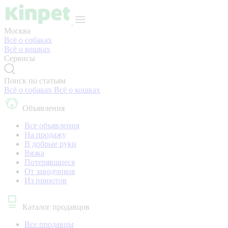
Москва
Всё о собаках
Всё о кошках
Сервисы
Поиск по статьям
Всё о собаках
Всё о кошках
Объявления
Все объявления
На продажу
В добрые руки
Вязка
Потерявшиеся
От заводчиков
Из приютов
Каталог продавцов
Все продавцы