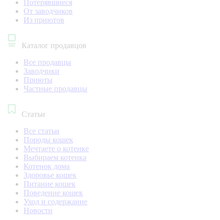
Потерявшиеся
От заводчиков
Из приютов
Каталог продавцов
Все продавцы
Заводчики
Приюты
Частные продавцы
Статьи
Все статьи
Породы кошек
Мечтаете о котенке
Выбираем котенка
Котенок дома
Здоровье кошек
Питание кошек
Поведение кошек
Уход и содержание
Новости