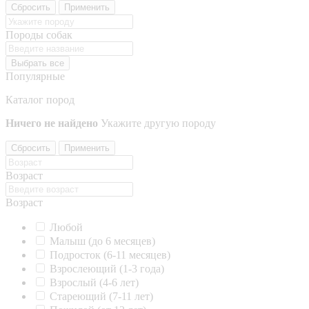
Сбросить
Применить
Породы собак
Выбрать все
Популярные
Каталог пород
Ничего не найдено
Укажите другую породу
Сбросить
Применить
Возраст
Возраст
Любой
Малыш (до 6 месяцев)
Подросток (6-11 месяцев)
Взрослеющий (1-3 года)
Взрослый (4-6 лет)
Стареющий (7-11 лет)