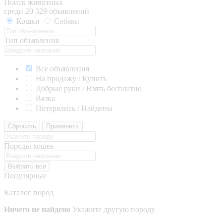
Поиск животных
среди 20 329 объявлений
Кошки
Собаки
Тип объявления
Все объявления
На продажу / Купить
Добрые руки / Взять бесплатно
Вязка
Потерялись / Найдены
Сбросить
Применить
Породы кошек
Выбрать все
Популярные
Каталог пород
Ничего не найдено
Укажите другую породу