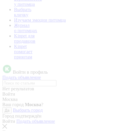
у питомца
Выбрать
кличку
Изучаем эмоции питомца
Журнал
о питомцах
Kinpet для
продавцов
Kinpet
помогает
приютам
Войти в профиль
Подать объявление
Нет результатов
Войти
Москва
Ваш город
Москва
?
Выбрать город
Да
Город подтверждён
Войти
Подать объявление