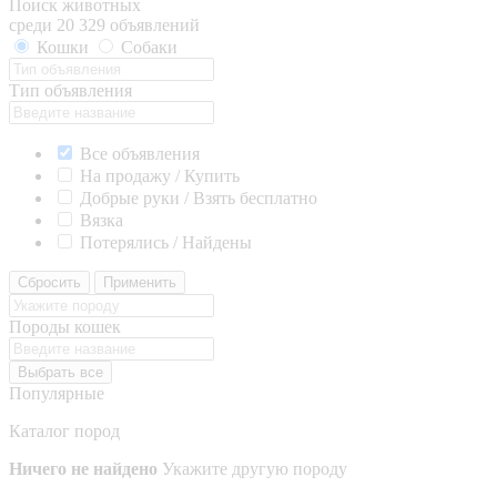
Поиск животных
среди 20 329 объявлений
Кошки
Собаки
Тип объявления
Все объявления
На продажу / Купить
Добрые руки / Взять бесплатно
Вязка
Потерялись / Найдены
Сбросить
Применить
Породы кошек
Выбрать все
Популярные
Каталог пород
Ничего не найдено
Укажите другую породу