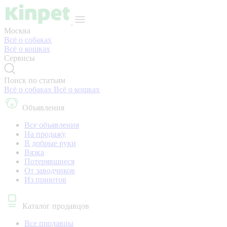
Москва
Всё о собаках
Всё о кошках
Сервисы
Поиск по статьям
Всё о собаках
Всё о кошках
Объявления
Все объявления
На продажу
В добрые руки
Вязка
Потерявшиеся
От заводчиков
Из приютов
Каталог продавцов
Все продавцы