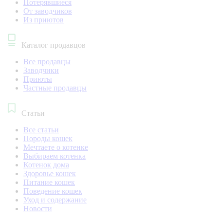
Потерявшиеся
От заводчиков
Из приютов
Каталог продавцов
Все продавцы
Заводчики
Приюты
Частные продавцы
Статьи
Все статьи
Породы кошек
Мечтаете о котенке
Выбираем котенка
Котенок дома
Здоровье кошек
Питание кошек
Поведение кошек
Уход и содержание
Новости