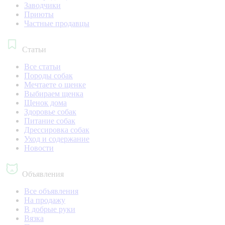
Заводчики
Приюты
Частные продавцы
Статьи
Все статьи
Породы собак
Мечтаете о щенке
Выбираем щенка
Щенок дома
Здоровье собак
Питание собак
Дрессировка собак
Уход и содержание
Новости
Объявления
Все объявления
На продажу
В добрые руки
Вязка