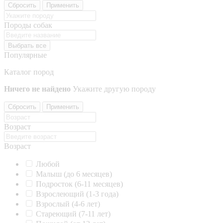
Сбросить
Применить
Породы собак
Выбрать все
Популярные
Каталог пород
Ничего не найдено
Укажите другую породу
Сбросить
Применить
Возраст
Возраст
Любой
Малыш (до 6 месяцев)
Подросток (6-11 месяцев)
Взрослеющий (1-3 года)
Взрослый (4-6 лет)
Стареющий (7-11 лет)