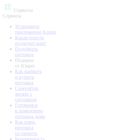
Сервисы
Сервисы
Установите
приложение Kinpet
Какая порода
подходит вам?
Подобрать
питомца
Подарки
от Kinpet
Как выбрать
и купить
питомца
Симулятор
жизни с
питомцем
Готовимся
к появлению
питомца дома
Как взять
питомца
из приюта
Беременность