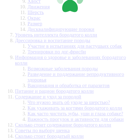
Хвост
Движения
Шерсть
Окрас
Размер
Дисквалифицирующие пороки
Уровень интеллекта бородатого колли
Дрессировка и воспитание породы
Участие в испытаниях для пастушьих собак
Тренировки по дог-фрисби
Информация о здоровье и заболеваниях бородатого
колли
Возможные заболевания породы
Разведение и поддержание репродуктивного
здоровья
Вакцинация и обработка от паразитов
Питание и рацион бородатого колли
Содержание и уход за породой
Что нужно знать об уходе за шерстью?
Как ухаживать за когтями бородатого колли
Как часто чистить зубы, уши и глаза собаке?
Важность прогулок и активности для собаки
Сколько стоит содержание бородатого колли
Советы по выбору щенка
Сколько стоит бородатый колли