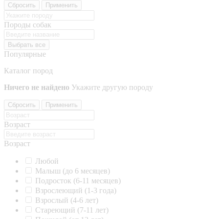
Сбросить
Применить
Породы собак
Выбрать все
Популярные
Каталог пород
Ничего не найдено
Укажите другую породу
Сбросить
Применить
Возраст
Возраст
Любой
Малыш (до 6 месяцев)
Подросток (6-11 месяцев)
Взрослеющий (1-3 года)
Взрослый (4-6 лет)
Стареющий (7-11 лет)