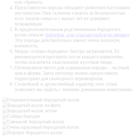
или сбривать.
Представители породы обладают развитым пастушьим
инстинктом. Они склонны следить за безопасностью
всех членов семьи и с малых лет не доверяют
незнакомцам.
К предположительным родственникам бородатого
колли относят
бобтейла, или староанглийскую овчарку
.
Эти породы действительно имеют очень похожую
внешность.
Морда «собаки-бородача» быстро загрязняется. Ее
рекомендуется протирать после каждого кормления,
чтобы исключить скапливание кусочков пищи.
Оптимальное место для содержания породы – частный
дом и ферма. Здесь питомцу можно предоставить
территорию для свободного перемещения.
Спокойный и дружелюбный характер этих собак
позволяет им ладить с любыми домашними животными.