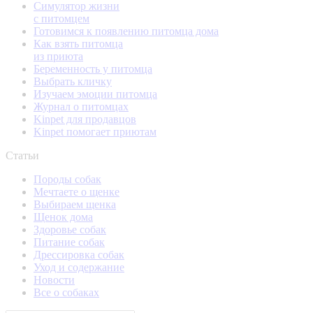
Симулятор жизни
с питомцем
Готовимся к появлению питомца дома
Как взять питомца
из приюта
Беременность у питомца
Выбрать кличку
Изучаем эмоции питомца
Журнал о питомцах
Kinpet для продавцов
Kinpet помогает приютам
Статьи
Породы собак
Мечтаете о щенке
Выбираем щенка
Щенок дома
Здоровье собак
Питание собак
Дрессировка собак
Уход и содержание
Новости
Все о собаках