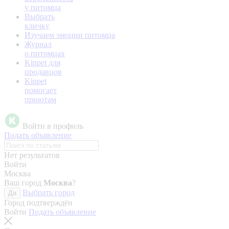
у питомца
Выбрать
кличку
Изучаем эмоции питомца
Журнал
о питомцах
Kinpet для
продавцов
Kinpet
помогает
приютам
Войти в профиль
Подать объявление
Нет результатов
Войти
Москва
Ваш город
Москва
?
Выбрать город
Да
Город подтверждён
Войти
Подать объявление