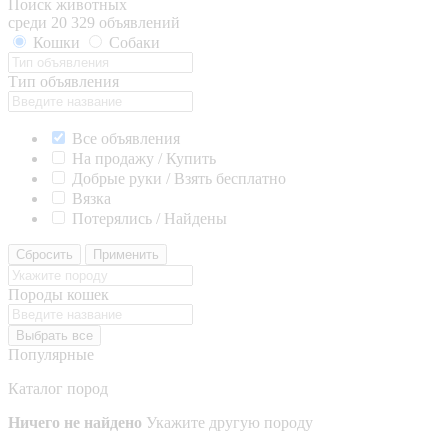
Поиск животных
среди 20 329 объявлений
Кошки
Собаки
Тип объявления
Все объявления
На продажу / Купить
Добрые руки / Взять бесплатно
Вязка
Потерялись / Найдены
Сбросить
Применить
Породы кошек
Выбрать все
Популярные
Каталог пород
Ничего не найдено
Укажите другую породу