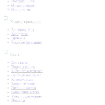
Потерявшиеся
От заводчиков
Из приютов
Каталог продавцов
Все продавцы
Заводчики
Приюты
Частные продавцы
Статьи
Все статьи
Породы кошек
Мечтаете о котенке
Выбираем котенка
Котенок дома
Здоровье кошек
Питание кошек
Поведение кошек
Уход и содержание
Новости