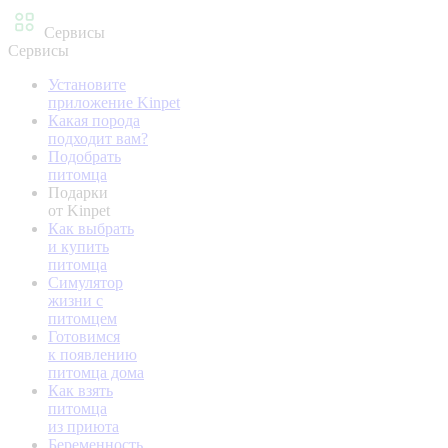
Сервисы
Сервисы
Установите
приложение Kinpet
Какая порода
подходит вам?
Подобрать
питомца
Подарки
от Kinpet
Как выбрать
и купить
питомца
Симулятор
жизни с
питомцем
Готовимся
к появлению
питомца дома
Как взять
питомца
из приюта
Беременность