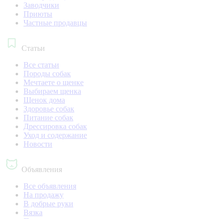
Заводчики
Приюты
Частные продавцы
Статьи
Все статьи
Породы собак
Мечтаете о щенке
Выбираем щенка
Щенок дома
Здоровье собак
Питание собак
Дрессировка собак
Уход и содержание
Новости
Объявления
Все объявления
На продажу
В добрые руки
Вязка