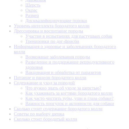
Шерсть
Окрас
Размер
Дисквалифицирующие пороки
Уровень интеллекта бородатого колли
Дрессировка и воспитание породы
Участие в испытаниях для пастушьих собак
Тренировки по дог-фрисби
Информация о здоровье и заболеваниях бородатого
колли
Возможные заболевания породы
Разведение и поддержание репродуктивного
здоровья
Вакцинация и обработка от паразитов
Питание и рацион бородатого колли
Содержание и уход за породой
Что нужно знать об уходе за шерстью?
Как ухаживать за когтями бородатого колли
Как часто чистить зубы, уши и глаза собаке?
Важность прогулок и активности для собаки
Сколько стоит содержание бородатого колли
Советы по выбору щенка
Сколько стоит бородатый колли