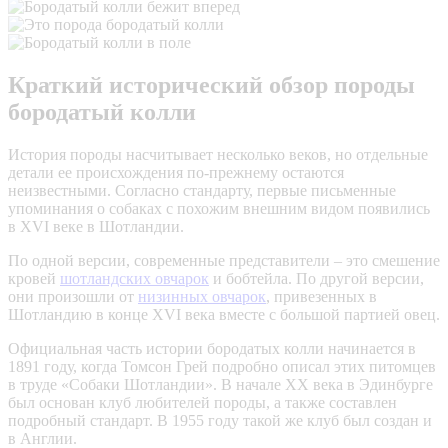
Краткий исторический обзор породы
бородатый колли
История породы насчитывает несколько веков, но отдельные
детали ее происхождения по-прежнему остаются
неизвестными. Согласно стандарту, первые письменные
упоминания о собаках с похожим внешним видом появились
в XVI веке в Шотландии.
По одной версии, современные представители – это смешение
кровей
шотландских овчарок
и бобтейла. По другой версии,
они произошли от
низинных овчарок
, привезенных в
Шотландию в конце XVI века вместе с большой партией овец.
Официальная часть истории бородатых колли начинается в
1891 году, когда Томсон Грей подробно описал этих питомцев
в труде «Собаки Шотландии». В начале XX века в Эдинбурге
был основан клуб любителей породы, а также составлен
подробный стандарт. В 1955 году такой же клуб был создан и
в Англии.