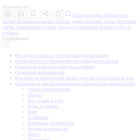
Показать все
Породы собак
Мечтаете о
щенке
Выбираем щенка
Щенок дома
Здоровье собак
Питание
собак
Дрессировка собак
Уход и содержание
Новости
Все о
собаках
Содержание
Что нужно знать о породе бородатый колли
Особенности и преимущества бородатого колли
Основные качества породы в цифрах
Основная информация
Краткий исторический обзор породы бородатый колли
Описание и черты внешности породы бородатый колли
Общее впечатление
Голова
Нос, глаза и уши
Зубы и прикус
Шея
Туловище
Передние конечности
Задние конечности
Хвост
Движения