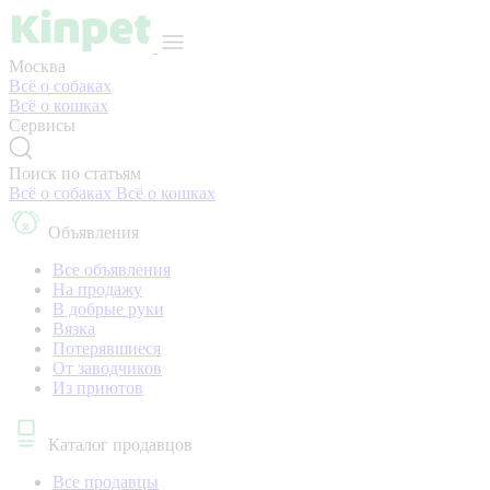
Москва
Всё о собаках
Всё о кошках
Сервисы
Поиск по статьям
Всё о собаках
Всё о кошках
Объявления
Все объявления
На продажу
В добрые руки
Вязка
Потерявшиеся
От заводчиков
Из приютов
Каталог продавцов
Все продавцы