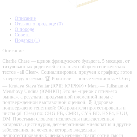
Описание
Отзывы о продавце
(0)
О породе
Советы
Подарки
(1)
Описание
Charlie Chase — щенок французского бульдога, 5 месяцев, от
титулованных родителей с полным набором генетических
тестов «all Clear». Социализирован, приучен к графику, готов
к переезду в семью. 🏆 Родители — юные чемпионы: ▪️ Отец
— Krutaya Staya Yantar (ЮЧР, ЮЧРКФ) ▪️ Мать — Talisman ot
Menshovy Undina (ЮЧНКП) Это не «щенок с птичьего
рынка», а результат продуманной племенной пары с
подтверждённой выставочной оценкой. 🧬 Здоровье
подтверждено генетикой: Оба родителя протестированы и
чисты (all Clear) по: CHG-FB, CMR1, CYS-BD, HSF4, HUU,
DM. Простыми словами: исключены наследственная
катаракта, цистинурия, дегенеративная миелопатия и другие
заболевания, на лечение которых владельцы
непротестированных щенков нередко тратят сотни тысяч