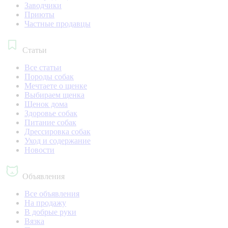
Заводчики
Приюты
Частные продавцы
Статьи
Все статьи
Породы собак
Мечтаете о щенке
Выбираем щенка
Щенок дома
Здоровье собак
Питание собак
Дрессировка собак
Уход и содержание
Новости
Объявления
Все объявления
На продажу
В добрые руки
Вязка