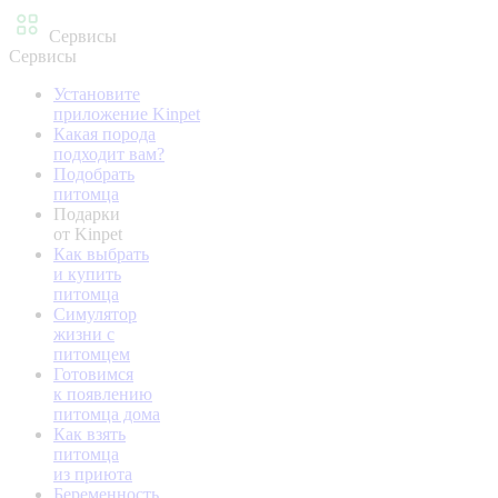
Сервисы
Сервисы
Установите
приложение Kinpet
Какая порода
подходит вам?
Подобрать
питомца
Подарки
от Kinpet
Как выбрать
и купить
питомца
Симулятор
жизни с
питомцем
Готовимся
к появлению
питомца дома
Как взять
питомца
из приюта
Беременность