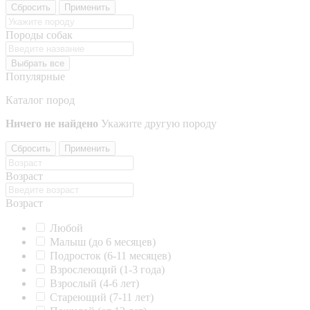
Сбросить
Применить
Породы собак
Выбрать все
Популярные
Каталог пород
Ничего не найдено
Укажите другую породу
Сбросить
Применить
Возраст
Возраст
Любой
Малыш (до 6 месяцев)
Подросток (6-11 месяцев)
Взрослеющий (1-3 года)
Взрослый (4-6 лет)
Стареющий (7-11 лет)