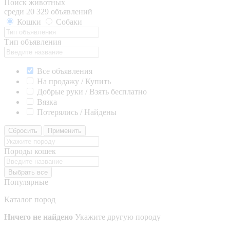
Поиск животных
среди 20 329 объявлений
Кошки
Собаки
Тип объявления
Все объявления
На продажу / Купить
Добрые руки / Взять бесплатно
Вязка
Потерялись / Найдены
Сбросить
Применить
Породы кошек
Выбрать все
Популярные
Каталог пород
Ничего не найдено
Укажите другую породу