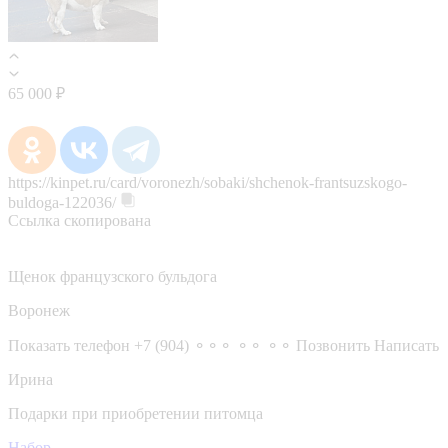
65 000 ₽
https://kinpet.ru/card/voronezh/sobaki/shchenok-frantsuzskogo-
buldoga-122036/
Ссылка скопирована
Щенок французского бульдога
Воронеж
Показать телефон
+7 (904) ⚬⚬⚬ ⚬⚬ ⚬⚬
Позвонить
Написать
Ирина
Подарки при приобретении питомца
Набор