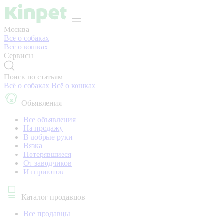
Москва
Всё о собаках
Всё о кошках
Сервисы
Поиск по статьям
Всё о собаках
Всё о кошках
Объявления
Все объявления
На продажу
В добрые руки
Вязка
Потерявшиеся
От заводчиков
Из приютов
Каталог продавцов
Все продавцы