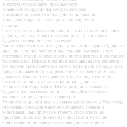
посетителями на сайте, посещаемости
объявлений и других параметрах, которые
помогают определить популярность породы на
площадке Kinpet.ru в текущий период времени.
Советы
Стать хозяином собаки или кошки – это не только невероятная
радость, но и огромная ответственность. Как выбрать
будущего четвероного члена семьи?
Удостоверьтесь в том, что щенок или котенок здоров
Здоровые
малыши активны, любопытны и хорошо выглядят: у них
блестящие глазки, мокрый носик, чистая шерстка и упитанное
телосложение. Первые прививки малышам делает заводчик –
это должно быть отмечено в ветпаспорте. Если у породы есть
предрасположенность к определенным заболеваниям, вам
должны предоставить справки о том, что родители и их
потомство прошли тесты и полностью здоровы.
Не делайте выбор по фото
Необходимо познакомиться с
будущим членом семьи лично. Так вы убедитесь в его
здоровье и определитесь с характером.
Уточните, социализирован ли маленький питомец
Убедитесь,
что малыш с рождения активно общался с людьми и
животными, был приучен к туалету. Посмотрите, не
проявляет ли он излишнюю пугливость или агрессию.
Обязательно поинтересуйтесь у заводчика историей