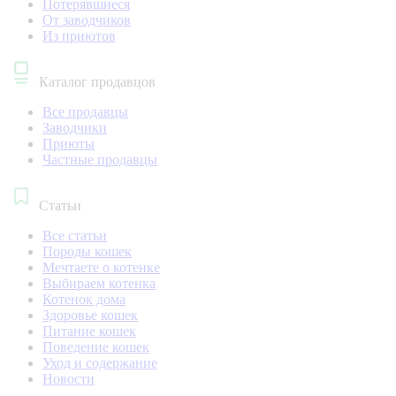
Потерявшиеся
От заводчиков
Из приютов
Каталог продавцов
Все продавцы
Заводчики
Приюты
Частные продавцы
Статьи
Все статьи
Породы кошек
Мечтаете о котенке
Выбираем котенка
Котенок дома
Здоровье кошек
Питание кошек
Поведение кошек
Уход и содержание
Новости