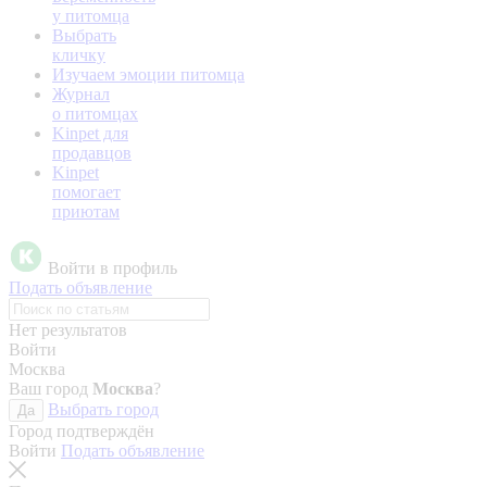
у питомца
Выбрать
кличку
Изучаем эмоции питомца
Журнал
о питомцах
Kinpet для
продавцов
Kinpet
помогает
приютам
Войти в профиль
Подать объявление
Нет результатов
Войти
Москва
Ваш город
Москва
?
Выбрать город
Да
Город подтверждён
Войти
Подать объявление