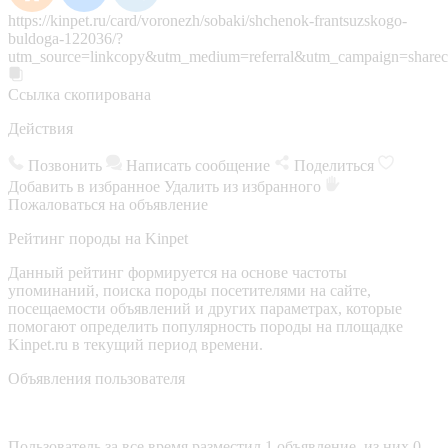
https://kinpet.ru/card/voronezh/sobaki/shchenok-frantsuzskogo-
buldoga-122036/?
utm_source=linkcopy&utm_medium=referral&utm_campaign=sharec
Ссылка скопирована
Действия
Позвонить
Написать сообщение
Поделиться
Добавить в избранное
Удалить из избранного
Пожаловаться на объявление
Рейтинг породы на Kinpet
Данный рейтинг формируется на основе частоты
упоминаний, поиска породы посетителями на сайте,
посещаемости объявлений и других параметрах, которые
помогают определить популярность породы на площадке
Kinpet.ru в текущий период времени.
Объявления пользователя
Пользователь за все время разместил 1 объявление, из них 0