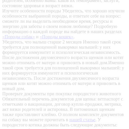
родителей, особенно мамы: каков их темперамент, заслуги,
состояние здоровья и возраст вязки.
Изучите особенности породы
Убедитесь, что хорошо изучили
особенности выбранной породы, и ответьте себе на вопрос:
сможете ли вы выделить необходимое время, ресурсы и
энергию для заботы о своем новом любимце? Подробную
информацию о каждой породе вы найдете в наших разделах
«Породы собак»
и
«Породы кошек»
.
Убедитесь, что малыш старше 2 месяцев
Именно такой срок
требуется для полноценной выкормки малышей: у них
формируется иммунитет и психологическая независимость.
После достижения двухмесячного возраста щенков или котят
можно отнимать от матери и привозить в новый дом.Именно
такой срок требуется для полноценной выкормки малышей: у
них формируется иммунитет и психологическая
независимость. После достижения двухмесячного возраста
щенков или котят можно отнимать от матери и привозить в
новый дом.
Проверьте документы при покупке породистого животного
Обязательный перечень документов для щенка: ветпаспорт с
отметками о вакцинации, договор купли-продажи, метрика,
акт вязки родителей и актировка. В питомниках щенкам
также проставляют клеймо. О полном комплекте документов
на собаку вы можете прочитать в
нашей статье
.
У
породистого котика должны быть следующие документы: