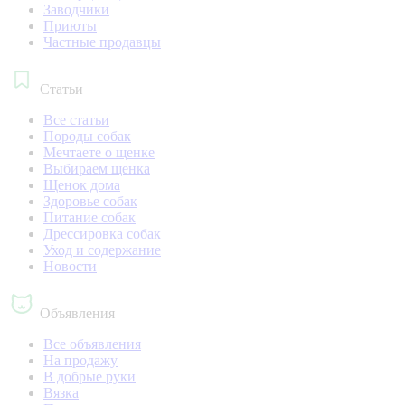
Заводчики
Приюты
Частные продавцы
Статьи
Все статьи
Породы собак
Мечтаете о щенке
Выбираем щенка
Щенок дома
Здоровье собак
Питание собак
Дрессировка собак
Уход и содержание
Новости
Объявления
Все объявления
На продажу
В добрые руки
Вязка