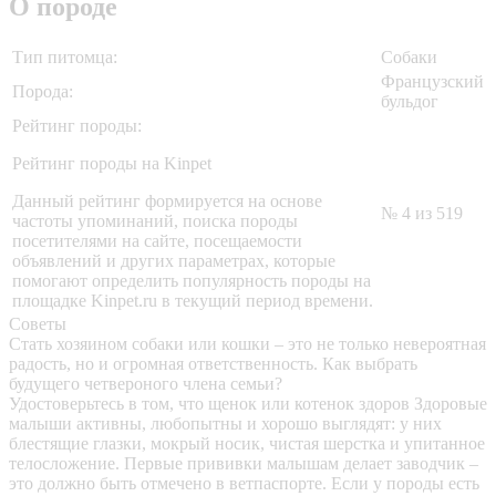
О породе
Тип питомца:
Собаки
Французский
Порода:
бульдог
Рейтинг породы:
Рейтинг породы на Kinpet
Данный рейтинг формируется на основе
№ 4 из 519
частоты упоминаний, поиска породы
посетителями на сайте, посещаемости
объявлений и других параметрах, которые
помогают определить популярность породы на
площадке Kinpet.ru в текущий период времени.
Советы
Стать хозяином собаки или кошки – это не только невероятная
радость, но и огромная ответственность. Как выбрать
будущего четвероного члена семьи?
Удостоверьтесь в том, что щенок или котенок здоров
Здоровые
малыши активны, любопытны и хорошо выглядят: у них
блестящие глазки, мокрый носик, чистая шерстка и упитанное
телосложение. Первые прививки малышам делает заводчик –
это должно быть отмечено в ветпаспорте. Если у породы есть