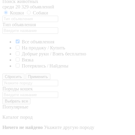
Поиск животных
среди 20 329 объявлений
Кошки
Собаки
Тип объявления
Все объявления
На продажу / Купить
Добрые руки / Взять бесплатно
Вязка
Потерялись / Найдены
Сбросить
Применить
Породы кошек
Выбрать все
Популярные
Каталог пород
Ничего не найдено
Укажите другую породу