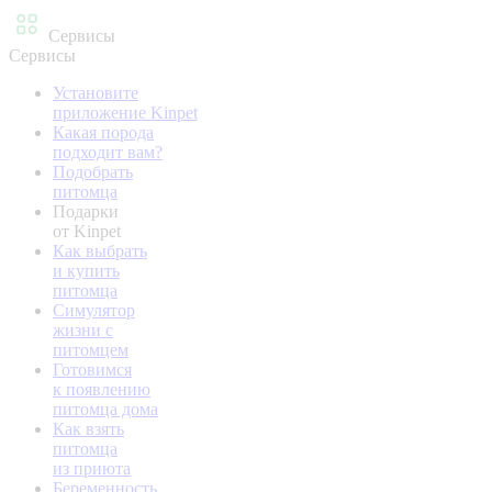
Сервисы
Сервисы
Установите
приложение Kinpet
Какая порода
подходит вам?
Подобрать
питомца
Подарки
от Kinpet
Как выбрать
и купить
питомца
Симулятор
жизни с
питомцем
Готовимся
к появлению
питомца дома
Как взять
питомца
из приюта
Беременность