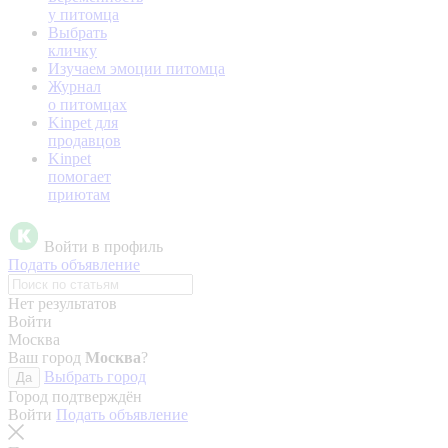
у питомца
Выбрать
кличку
Изучаем эмоции питомца
Журнал
о питомцах
Kinpet для
продавцов
Kinpet
помогает
приютам
Войти в профиль
Подать объявление
Нет результатов
Войти
Москва
Ваш город
Москва
?
Выбрать город
Да
Город подтверждён
Войти
Подать объявление