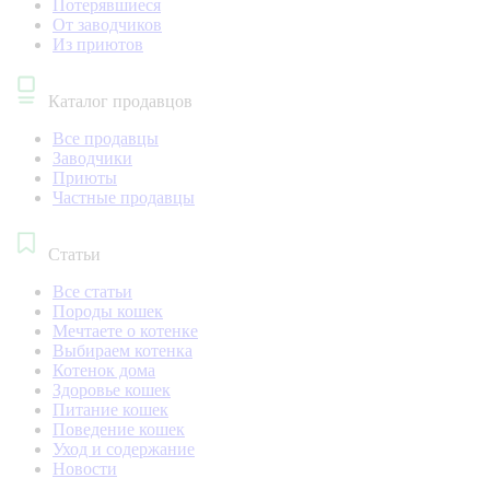
Потерявшиеся
От заводчиков
Из приютов
Каталог продавцов
Все продавцы
Заводчики
Приюты
Частные продавцы
Статьи
Все статьи
Породы кошек
Мечтаете о котенке
Выбираем котенка
Котенок дома
Здоровье кошек
Питание кошек
Поведение кошек
Уход и содержание
Новости