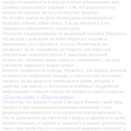
предрасположенность к определенным заболеваниям, вам
должны предоставить справки о том, что родители и их
потомство прошли тесты и полностью здоровы.
Не делайте выбор по фото
Необходимо познакомиться с
будущим членом семьи лично. Так вы убедитесь в его
здоровье и определитесь с характером.
Уточните, социализирован ли маленький питомец
Убедитесь,
что малыш с рождения активно общался с людьми и
животными, был приучен к туалету. Посмотрите, не
проявляет ли он излишнюю пугливость или агрессию.
Обязательно поинтересуйтесь у заводчика историей
родителей, особенно мамы: каков их темперамент, заслуги,
состояние здоровья и возраст вязки.
Изучите особенности породы
Убедитесь, что хорошо изучили
особенности выбранной породы, и ответьте себе на вопрос:
сможете ли вы выделить необходимое время, ресурсы и
энергию для заботы о своем новом любимце? Подробную
информацию о каждой породе вы найдете в наших разделах
«Породы собак»
и
«Породы кошек»
.
Убедитесь, что малыш старше 2 месяцев
Именно такой срок
требуется для полноценной выкормки малышей: у них
формируется иммунитет и психологическая независимость.
После достижения двухмесячного возраста щенков или котят
можно отнимать от матери и привозить в новый дом.Именно
такой срок требуется для полноценной выкормки малышей: у