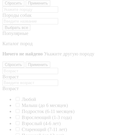
Сбросить
Применить
Породы собак
Выбрать все
Популярные
Каталог пород
Ничего не найдено
Укажите другую породу
Сбросить
Применить
Возраст
Возраст
Любой
Малыш (до 6 месяцев)
Подросток (6-11 месяцев)
Взрослеющий (1-3 года)
Взрослый (4-6 лет)
Стареющий (7-11 лет)