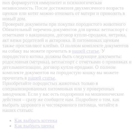
них формируется иммунитет и психологическая
независимость. После достижения двухмесячного возраста
щенков или котят можно отнимать от матери и привозить в
новый дом.
Проверьте документы при покупке породистого животного
Обязательный перечень документов для щенка: ветпаспорт с
отметками о вакцинации, договор купли-продажи, метрика,
акт вязки родителей и актировка. В питомниках щенкам
также проставляют клеймо. О полном комплекте документов
на собаку вы можете прочитать в
нашей статье
.
У
породистого котика должны быть следующие документы:
родословная (метрика), ветпаспорт с отметками о прививках и
дегельминтизации, договор купли-продажи. О полном
комплекте документов на породистую кошку вы можете
прочитать в
нашей статье
.
Приобретайте породистых животных только в
специализированных питомниках или у проверенных
заводчиков. Если у вас есть подозрения на мошеннические
действия – сразу же сообщите нам.
Подробнее о том, как
выбрать здорового и чистокровного питомца, читайте в
наших статьях:
Как выбрать котенка
Как выбрать щенка