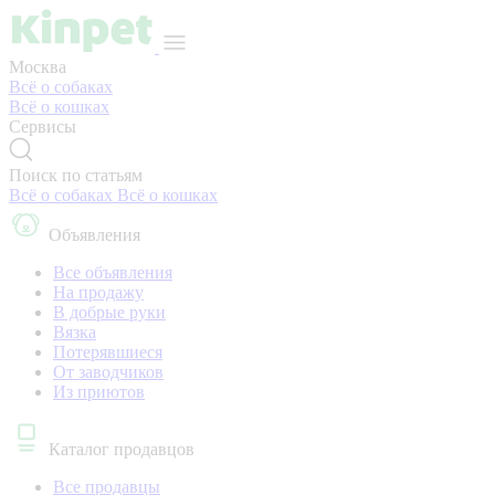
Москва
Всё о собаках
Всё о кошках
Сервисы
Поиск по статьям
Всё о собаках
Всё о кошках
Объявления
Все объявления
На продажу
В добрые руки
Вязка
Потерявшиеся
От заводчиков
Из приютов
Каталог продавцов
Все продавцы