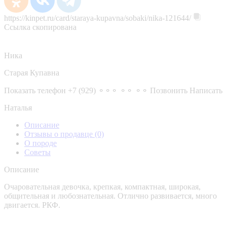
https://kinpet.ru/card/staraya-kupavna/sobaki/nika-121644/
Ссылка скопирована
Ника
Старая Купавна
Показать телефон
+7 (929) ⚬⚬⚬ ⚬⚬ ⚬⚬
Позвонить
Написать
Наталья
Описание
Отзывы о продавце
(0)
О породе
Советы
Описание
Очаровательная девочка, крепкая, компактная, широкая,
общительная и любознательная. Отлично развивается, много
двигается. РКФ.