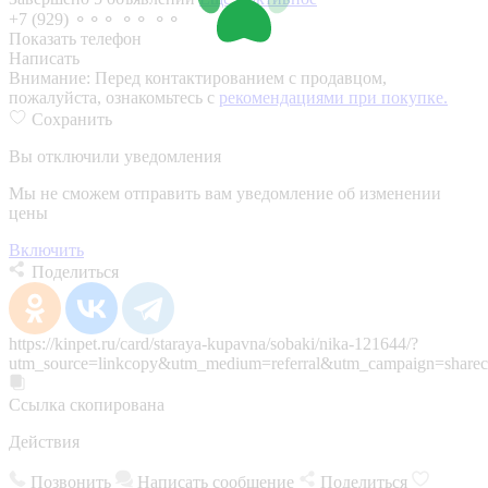
+7 (929) ⚬⚬⚬ ⚬⚬ ⚬⚬
Показать телефон
Написать
Внимание:
Перед контактированием с продавцом,
пожалуйста, ознакомьтесь с
рекомендациями при покупке.
Сохранить
Вы отключили уведомления
Мы не сможем отправить вам уведомление об изменении
цены
Включить
Поделиться
https://kinpet.ru/card/staraya-kupavna/sobaki/nika-121644/?
utm_source=linkcopy&utm_medium=referral&utm_campaign=sharec
Ссылка скопирована
Действия
Позвонить
Написать сообщение
Поделиться