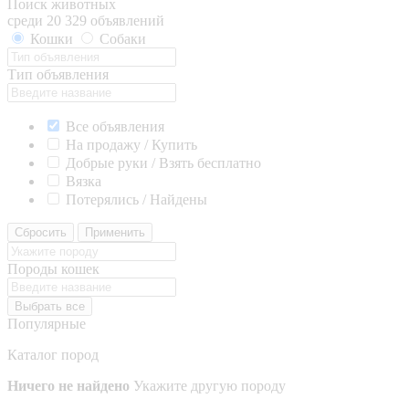
Поиск животных
среди 20 329 объявлений
Кошки
Собаки
Тип объявления
Все объявления
На продажу / Купить
Добрые руки / Взять бесплатно
Вязка
Потерялись / Найдены
Сбросить
Применить
Породы кошек
Выбрать все
Популярные
Каталог пород
Ничего не найдено
Укажите другую породу