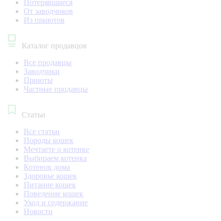
Потерявшиеся
От заводчиков
Из приютов
Каталог продавцов
Все продавцы
Заводчики
Приюты
Частные продавцы
Статьи
Все статьи
Породы кошек
Мечтаете о котенке
Выбираем котенка
Котенок дома
Здоровье кошек
Питание кошек
Поведение кошек
Уход и содержание
Новости