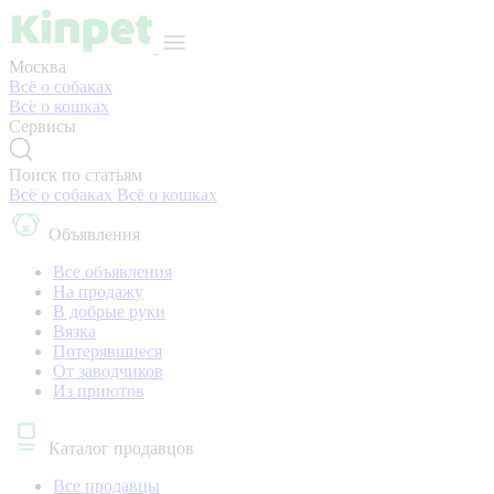
Москва
Всё о собаках
Всё о кошках
Сервисы
Поиск по статьям
Всё о собаках
Всё о кошках
Объявления
Все объявления
На продажу
В добрые руки
Вязка
Потерявшиеся
От заводчиков
Из приютов
Каталог продавцов
Все продавцы