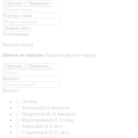
Сбросить
Применить
Породы собак
Выбрать все
Популярные
Каталог пород
Ничего не найдено
Укажите другую породу
Сбросить
Применить
Возраст
Возраст
Любой
Малыш (до 6 месяцев)
Подросток (6-11 месяцев)
Взрослеющий (1-3 года)
Взрослый (4-6 лет)
Стареющий (7-11 лет)