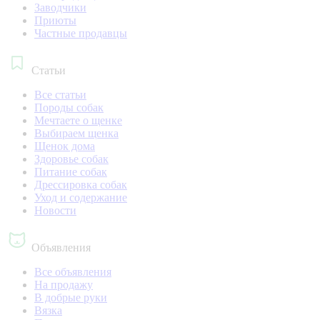
Заводчики
Приюты
Частные продавцы
Статьи
Все статьи
Породы собак
Мечтаете о щенке
Выбираем щенка
Щенок дома
Здоровье собак
Питание собак
Дрессировка собак
Уход и содержание
Новости
Объявления
Все объявления
На продажу
В добрые руки
Вязка