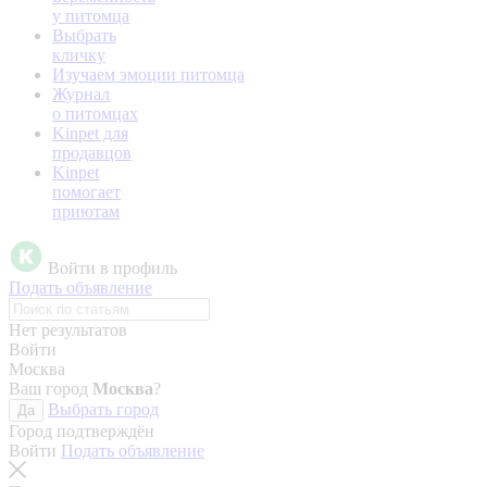
у питомца
Выбрать
кличку
Изучаем эмоции питомца
Журнал
о питомцах
Kinpet для
продавцов
Kinpet
помогает
приютам
Войти в профиль
Подать объявление
Нет результатов
Войти
Москва
Ваш город
Москва
?
Выбрать город
Да
Город подтверждён
Войти
Подать объявление