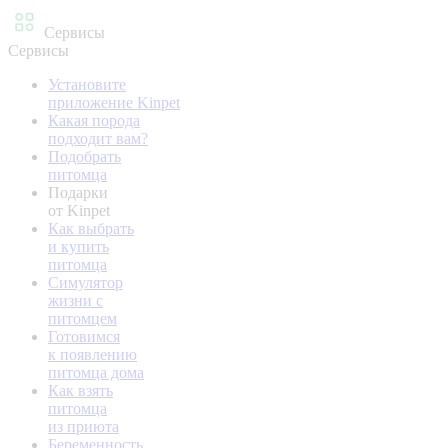
Сервисы
Сервисы
Установите
приложение Kinpet
Какая порода
подходит вам?
Подобрать
питомца
Подарки
от Kinpet
Как выбрать
и купить
питомца
Симулятор
жизни с
питомцем
Готовимся
к появлению
питомца дома
Как взять
питомца
из приюта
Беременность