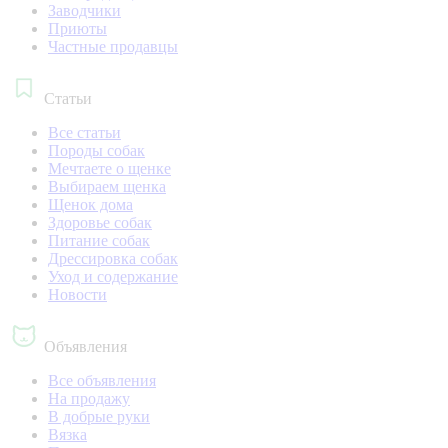
Заводчики
Приюты
Частные продавцы
Статьи
Все статьи
Породы собак
Мечтаете о щенке
Выбираем щенка
Щенок дома
Здоровье собак
Питание собак
Дрессировка собак
Уход и содержание
Новости
Объявления
Все объявления
На продажу
В добрые руки
Вязка