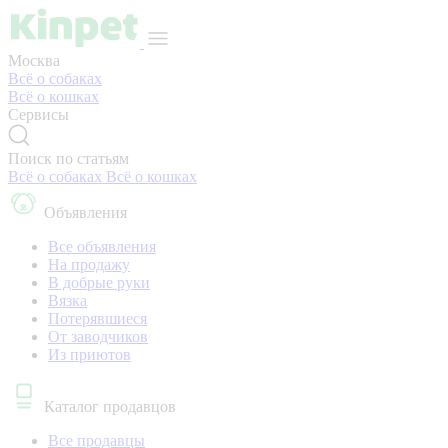
Москва
Всё о собаках
Всё о кошках
Сервисы
Поиск по статьям
Всё о собаках
Всё о кошках
Объявления
Все объявления
На продажу
В добрые руки
Вязка
Потерявшиеся
От заводчиков
Из приютов
Каталог продавцов
Все продавцы