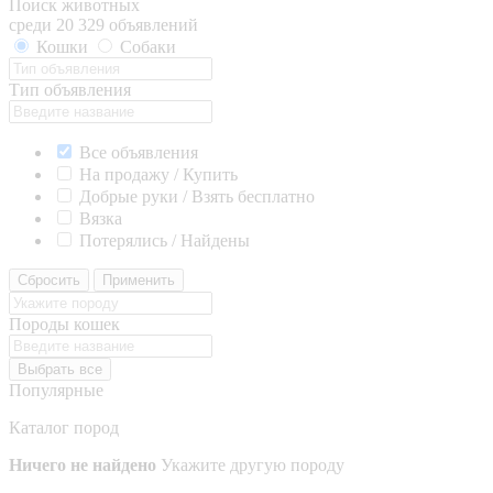
Поиск животных
среди 20 329 объявлений
Кошки
Собаки
Тип объявления
Все объявления
На продажу / Купить
Добрые руки / Взять бесплатно
Вязка
Потерялись / Найдены
Сбросить
Применить
Породы кошек
Выбрать все
Популярные
Каталог пород
Ничего не найдено
Укажите другую породу