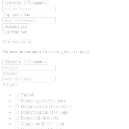
Сбросить
Применить
Породы собак
Выбрать все
Популярные
Каталог пород
Ничего не найдено
Укажите другую породу
Сбросить
Применить
Возраст
Возраст
Любой
Малыш (до 6 месяцев)
Подросток (6-11 месяцев)
Взрослеющий (1-3 года)
Взрослый (4-6 лет)
Стареющий (7-11 лет)