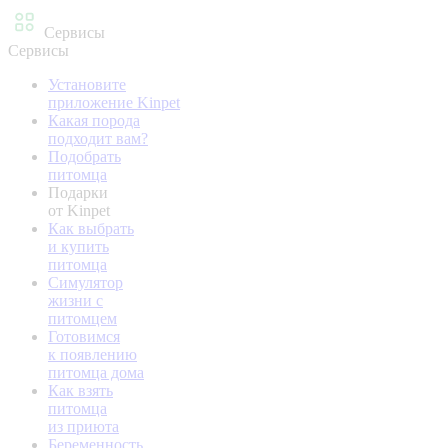
Сервисы
Сервисы
Установите
приложение Kinpet
Какая порода
подходит вам?
Подобрать
питомца
Подарки
от Kinpet
Как выбрать
и купить
питомца
Симулятор
жизни с
питомцем
Готовимся
к появлению
питомца дома
Как взять
питомца
из приюта
Беременность