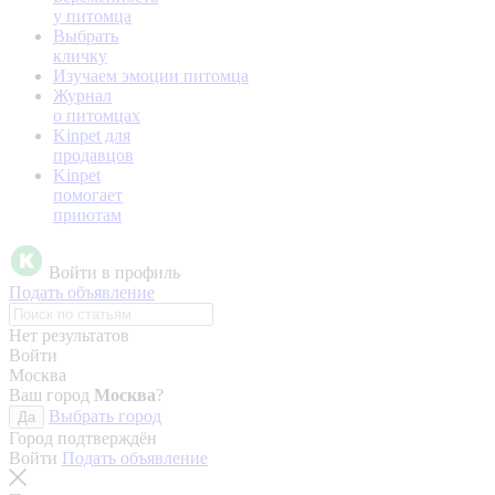
у питомца
Выбрать
кличку
Изучаем эмоции питомца
Журнал
о питомцах
Kinpet для
продавцов
Kinpet
помогает
приютам
Войти в профиль
Подать объявление
Нет результатов
Войти
Москва
Ваш город
Москва
?
Выбрать город
Да
Город подтверждён
Войти
Подать объявление