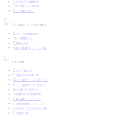
Потерявшиеся
От заводчиков
Из приютов
Каталог продавцов
Все продавцы
Заводчики
Приюты
Частные продавцы
Статьи
Все статьи
Породы кошек
Мечтаете о котенке
Выбираем котенка
Котенок дома
Здоровье кошек
Питание кошек
Поведение кошек
Уход и содержание
Новости