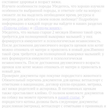
состояние здоровья и возраст вязки.
Изучите особенности породы
Убедитесь, что хорошо изучили
особенности выбранной породы, и ответьте себе на вопрос:
сможете ли вы выделить необходимое время, ресурсы и
энергию для заботы о своем новом любимце? Подробную
информацию о каждой породе вы найдете в наших разделах
«Породы собак»
и
«Породы кошек»
.
Убедитесь, что малыш старше 2 месяцев
Именно такой срок
требуется для полноценной выкормки малышей: у них
формируется иммунитет и психологическая независимость.
После достижения двухмесячного возраста щенков или котят
можно отнимать от матери и привозить в новый дом.Именно
такой срок требуется для полноценной выкормки малышей: у
них формируется иммунитет и психологическая
независимость. После достижения двухмесячного возраста
щенков или котят можно отнимать от матери и привозить в
новый дом.
Проверьте документы при покупке породистого животного
Обязательный перечень документов для щенка: ветпаспорт с
отметками о вакцинации, договор купли-продажи, метрика,
акт вязки родителей и актировка. В питомниках щенкам
также проставляют клеймо. О полном комплекте документов
на собаку вы можете прочитать в
нашей статье
.
У
породистого котика должны быть следующие документы:
родословная (метрика), ветпаспорт с отметками о прививках и