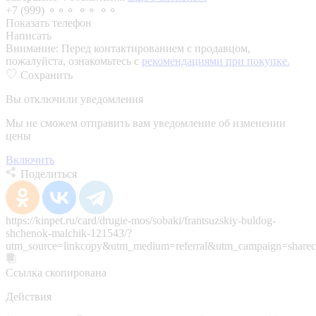
+7 (999) ⚬⚬⚬ ⚬⚬ ⚬⚬
Показать телефон
Написать
Внимание:
Перед контактированием с продавцом,
пожалуйста, ознакомьтесь с
рекомендациями при покупке.
Сохранить
Вы отключили уведомления
Мы не сможем отправить вам уведомление об изменении
цены
Включить
Поделиться
https://kinpet.ru/card/drugie-mos/sobaki/frantsuzskiy-buldog-
shchenok-malchik-121543/?
utm_source=linkcopy&utm_medium=referral&utm_campaign=sharec
Ссылка скопирована
Действия