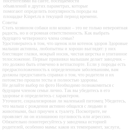
посетителями на сайте, посещаемости
объявлений и других параметрах, которые
помогают определить популярность породы на
площадке Kinpet.ru в текущий период времени.
Советы
Стать хозяином собаки или кошки – это не только невероятная
радость, но и огромная ответственность. Как выбрать
будущего четвероного члена семьи?
Удостоверьтесь в том, что щенок или котенок здоров
Здоровые
малыши активны, любопытны и хорошо выглядят: у них
блестящие глазки, мокрый носик, чистая шерстка и упитанное
телосложение. Первые прививки малышам делает заводчик –
это должно быть отмечено в ветпаспорте. Если у породы есть
предрасположенность к определенным заболеваниям, вам
должны предоставить справки о том, что родители и их
потомство прошли тесты и полностью здоровы.
Не делайте выбор по фото
Необходимо познакомиться с
будущим членом семьи лично. Так вы убедитесь в его
здоровье и определитесь с характером.
Уточните, социализирован ли маленький питомец
Убедитесь,
что малыш с рождения активно общался с людьми и
животными, был приучен к туалету. Посмотрите, не
проявляет ли он излишнюю пугливость или агрессию.
Обязательно поинтересуйтесь у заводчика историей
родителей, особенно мамы: каков их темперамент, заслуги,