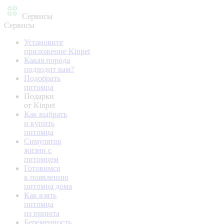
Сервисы
Сервисы
Установите
приложение Kinpet
Какая порода
подходит вам?
Подобрать
питомца
Подарки
от Kinpet
Как выбрать
и купить
питомца
Симулятор
жизни с
питомцем
Готовимся
к появлению
питомца дома
Как взять
питомца
из приюта
Беременность