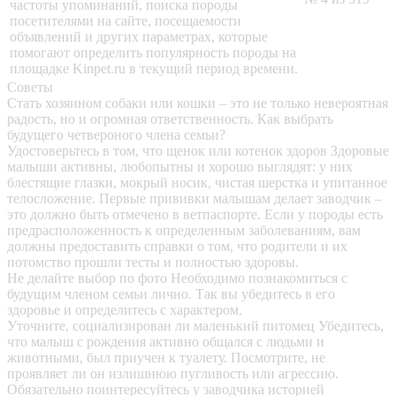
частоты упоминаний, поиска породы
посетителями на сайте, посещаемости
объявлений и других параметрах, которые
помогают определить популярность породы на
площадке Kinpet.ru в текущий период времени.
Советы
Стать хозяином собаки или кошки – это не только невероятная
радость, но и огромная ответственность. Как выбрать
будущего четвероного члена семьи?
Удостоверьтесь в том, что щенок или котенок здоров
Здоровые
малыши активны, любопытны и хорошо выглядят: у них
блестящие глазки, мокрый носик, чистая шерстка и упитанное
телосложение. Первые прививки малышам делает заводчик –
это должно быть отмечено в ветпаспорте. Если у породы есть
предрасположенность к определенным заболеваниям, вам
должны предоставить справки о том, что родители и их
потомство прошли тесты и полностью здоровы.
Не делайте выбор по фото
Необходимо познакомиться с
будущим членом семьи лично. Так вы убедитесь в его
здоровье и определитесь с характером.
Уточните, социализирован ли маленький питомец
Убедитесь,
что малыш с рождения активно общался с людьми и
животными, был приучен к туалету. Посмотрите, не
проявляет ли он излишнюю пугливость или агрессию.
Обязательно поинтересуйтесь у заводчика историей