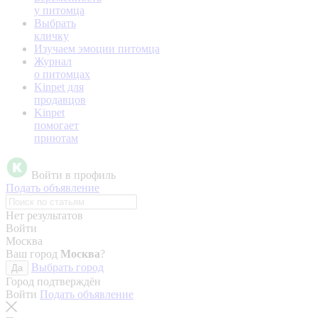
у питомца
Выбрать
кличку
Изучаем эмоции питомца
Журнал
о питомцах
Kinpet для
продавцов
Kinpet
помогает
приютам
Войти в профиль
Подать объявление
Нет результатов
Войти
Москва
Ваш город
Москва
?
Выбрать город
Да
Город подтверждён
Войти
Подать объявление