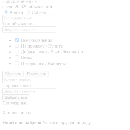
Поиск животных
среди 20 329 объявлений
Кошки
Собаки
Тип объявления
Все объявления
На продажу / Купить
Добрые руки / Взять бесплатно
Вязка
Потерялись / Найдены
Сбросить
Применить
Породы кошек
Выбрать все
Популярные
Каталог пород
Ничего не найдено
Укажите другую породу