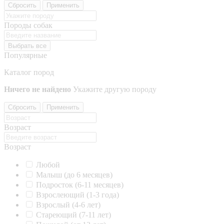
Сбросить
Применить
Породы собак
Выбрать все
Популярные
Каталог пород
Ничего не найдено
Укажите другую породу
Сбросить
Применить
Возраст
Возраст
Любой
Малыш (до 6 месяцев)
Подросток (6-11 месяцев)
Взрослеющий (1-3 года)
Взрослый (4-6 лет)
Стареющий (7-11 лет)