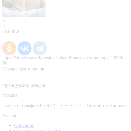
85 000 ₽
https://kinpet.ru/card/moskva/sobaki/frantsuzskiy-buldog-122098/
Ссылка скопирована
Французский бульдог
Москва
Показать телефон
+7 (932) ⚬⚬⚬ ⚬⚬ ⚬⚬
Позвонить
Написать
Ульяна
Описание
Отзывы о продавце
(0)