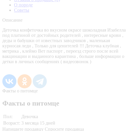
О породе
Советы
Описание
Деточка конфеточка во вкусном окрасе шоколадная Изабелла
под платиной от достойных родителей , интересные крови ,
деды и бабушки от известных заводчиков , маленькая
курносая леди , Только для ценителей !!! Деточка клубная ,
метрика , клеймо Вет паспорт , переезд строго после всей
вакцинации и выданного карантина , больше информации о
детки в личных сообщениях ( видеозвонок )
Факты о питомце
Факты о питомце
Пол:
Девочка
Возраст:
3 месяца 15 дней
Напишите продавцу
Спросите продавца