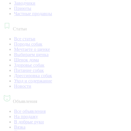
Заводчики
Приюты
Частные продавцы
Статьи
Все статьи
Породы собак
Мечтаете о щенке
Выбираем щенка
Щенок дома
Здоровье собак
Питание собак
Дрессировка собак
Уход и содержание
Новости
Объявления
Все объявления
На продажу
В добрые руки
Вязка