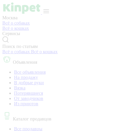
Москва
Всё о собаках
Всё о кошках
Сервисы
Поиск по статьям
Всё о собаках
Всё о кошках
Объявления
Все объявления
На продажу
В добрые руки
Вязка
Потерявшиеся
От заводчиков
Из приютов
Каталог продавцов
Все продавцы