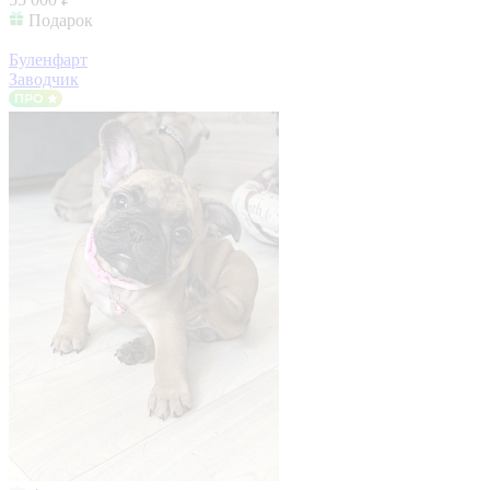
Подарок
Буленфарт
Заводчик