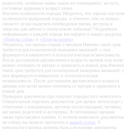
родителей, особенно мамы: каков их темперамент, заслуги,
состояние здоровья и возраст вязки.
Изучите особенности породы
Убедитесь, что хорошо изучили
особенности выбранной породы, и ответьте себе на вопрос:
сможете ли вы выделить необходимое время, ресурсы и
энергию для заботы о своем новом любимце? Подробную
информацию о каждой породе вы найдете в наших разделах
«Породы собак»
и
«Породы кошек»
.
Убедитесь, что малыш старше 2 месяцев
Именно такой срок
требуется для полноценной выкормки малышей: у них
формируется иммунитет и психологическая независимость.
После достижения двухмесячного возраста щенков или котят
можно отнимать от матери и привозить в новый дом.Именно
такой срок требуется для полноценной выкормки малышей: у
них формируется иммунитет и психологическая
независимость. После достижения двухмесячного возраста
щенков или котят можно отнимать от матери и привозить в
новый дом.
Проверьте документы при покупке породистого животного
Обязательный перечень документов для щенка: ветпаспорт с
отметками о вакцинации, договор купли-продажи, метрика,
акт вязки родителей и актировка. В питомниках щенкам
также проставляют клеймо. О полном комплекте документов
на собаку вы можете прочитать в
нашей статье
.
У
породистого котика должны быть следующие документы: