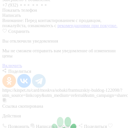
+7 (932) ⚬⚬⚬ ⚬⚬ ⚬⚬
Показать телефон
Написать
Внимание:
Перед контактированием с продавцом,
пожалуйста, ознакомьтесь с
рекомендациями при покупке.
Сохранить
Вы отключили уведомления
Мы не сможем отправить вам уведомление об изменении
цены
Включить
Поделиться
https://kinpet.ru/card/moskva/sobaki/frantsuzskiy-buldog-122098/?
utm_source=linkcopy&utm_medium=referral&utm_campaign=sharec
Ссылка скопирована
Действия
Позвонить
Написать сообщение
Поделиться