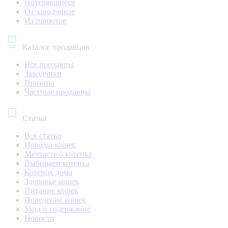
Потерявшиеся
От заводчиков
Из приютов
Каталог продавцов
Все продавцы
Заводчики
Приюты
Частные продавцы
Статьи
Все статьи
Породы кошек
Мечтаете о котенке
Выбираем котенка
Котенок дома
Здоровье кошек
Питание кошек
Поведение кошек
Уход и содержание
Новости