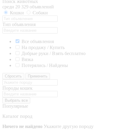
Поиск животных
среди 20 329 объявлений
Кошки
Собаки
Тип объявления
Все объявления
На продажу / Купить
Добрые руки / Взять бесплатно
Вязка
Потерялись / Найдены
Сбросить
Применить
Породы кошек
Выбрать все
Популярные
Каталог пород
Ничего не найдено
Укажите другую породу