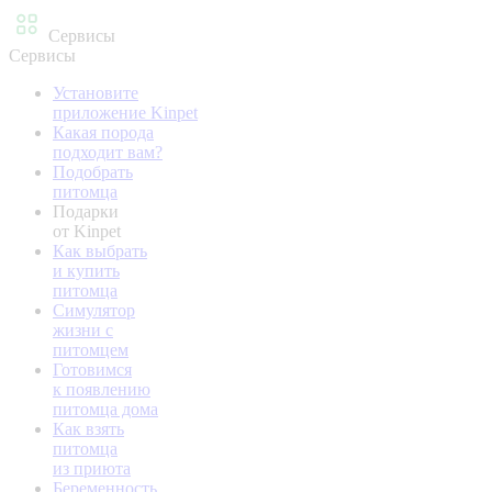
Сервисы
Сервисы
Установите
приложение Kinpet
Какая порода
подходит вам?
Подобрать
питомца
Подарки
от Kinpet
Как выбрать
и купить
питомца
Симулятор
жизни с
питомцем
Готовимся
к появлению
питомца дома
Как взять
питомца
из приюта
Беременность