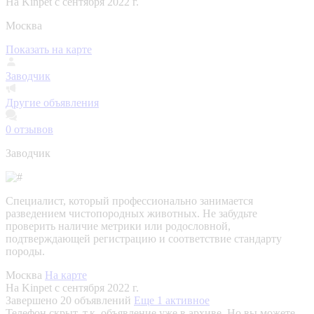
На Kinpet c сентября 2022 г.
Москва
Показать на карте
Заводчик
Другие объявления
0
отзывов
Заводчик
Специалист, который профессионально занимается
разведением чистопородных животных. Не забудьте
проверить наличие метрики или родословной,
подтверждающей регистрацию и соответствие стандарту
породы.
Москва
На карте
На Kinpet c сентября 2022 г.
Завершено 20 объявлений
Еще 1 активное
Телефон скрыт, т.к. объявление уже в архиве. Но вы можете