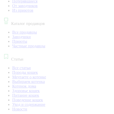
Потерявшиеся
От заводчиков
Из приютов
Каталог продавцов
Все продавцы
Заводчики
Приюты
Частные продавцы
Статьи
Все статьи
Породы кошек
Мечтаете о котенке
Выбираем котенка
Котенок дома
Здоровье кошек
Питание кошек
Поведение кошек
Уход и содержание
Новости