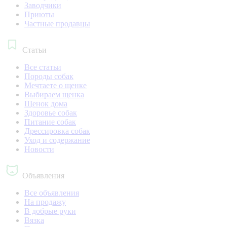
Заводчики
Приюты
Частные продавцы
Статьи
Все статьи
Породы собак
Мечтаете о щенке
Выбираем щенка
Щенок дома
Здоровье собак
Питание собак
Дрессировка собак
Уход и содержание
Новости
Объявления
Все объявления
На продажу
В добрые руки
Вязка