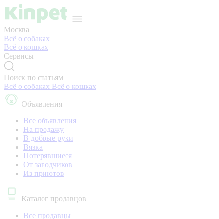
Москва
Всё о собаках
Всё о кошках
Сервисы
Поиск по статьям
Всё о собаках
Всё о кошках
Объявления
Все объявления
На продажу
В добрые руки
Вязка
Потерявшиеся
От заводчиков
Из приютов
Каталог продавцов
Все продавцы