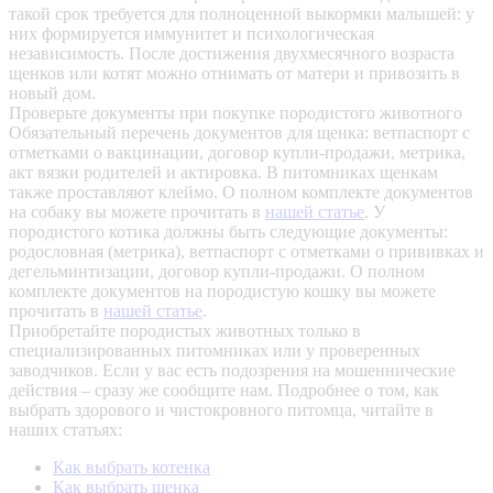
такой срок требуется для полноценной выкормки малышей: у
них формируется иммунитет и психологическая
независимость. После достижения двухмесячного возраста
щенков или котят можно отнимать от матери и привозить в
новый дом.
Проверьте документы при покупке породистого животного
Обязательный перечень документов для щенка: ветпаспорт с
отметками о вакцинации, договор купли-продажи, метрика,
акт вязки родителей и актировка. В питомниках щенкам
также проставляют клеймо. О полном комплекте документов
на собаку вы можете прочитать в
нашей статье
.
У
породистого котика должны быть следующие документы:
родословная (метрика), ветпаспорт с отметками о прививках и
дегельминтизации, договор купли-продажи. О полном
комплекте документов на породистую кошку вы можете
прочитать в
нашей статье
.
Приобретайте породистых животных только в
специализированных питомниках или у проверенных
заводчиков. Если у вас есть подозрения на мошеннические
действия – сразу же сообщите нам.
Подробнее о том, как
выбрать здорового и чистокровного питомца, читайте в
наших статьях:
Как выбрать котенка
Как выбрать щенка