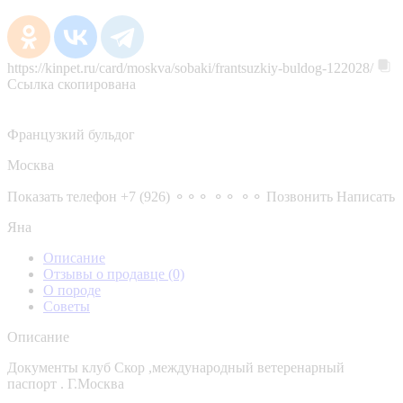
https://kinpet.ru/card/moskva/sobaki/frantsuzkiy-buldog-122028/
Ссылка скопирована
Французкий бульдог
Москва
Показать телефон
+7 (926) ⚬⚬⚬ ⚬⚬ ⚬⚬
Позвонить
Написать
Яна
Описание
Отзывы о продавце
(0)
О породе
Советы
Описание
Документы клуб Скор ,международный ветеренарный
паспорт . Г.Москва