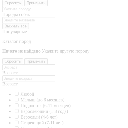
Сбросить
Применить
Породы собак
Выбрать все
Популярные
Каталог пород
Ничего не найдено
Укажите другую породу
Сбросить
Применить
Возраст
Возраст
Любой
Малыш (до 6 месяцев)
Подросток (6-11 месяцев)
Взрослеющий (1-3 года)
Взрослый (4-6 лет)
Стареющий (7-11 лет)