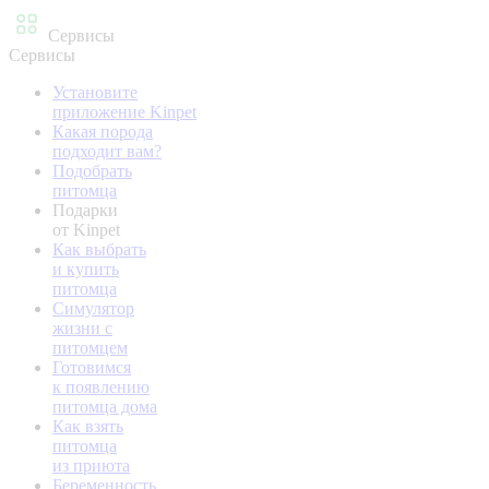
Сервисы
Сервисы
Установите
приложение Kinpet
Какая порода
подходит вам?
Подобрать
питомца
Подарки
от Kinpet
Как выбрать
и купить
питомца
Симулятор
жизни с
питомцем
Готовимся
к появлению
питомца дома
Как взять
питомца
из приюта
Беременность