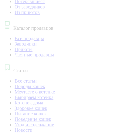
Потерявшиеся
От заводчиков
Из приютов
Каталог продавцов
Все продавцы
Заводчики
Приюты
Частные продавцы
Статьи
Все статьи
Породы кошек
Мечтаете о котенке
Выбираем котенка
Котенок дома
Здоровье кошек
Питание кошек
Поведение кошек
Уход и содержание
Новости