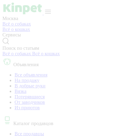
Москва
Всё о собаках
Всё о кошках
Сервисы
Поиск по статьям
Всё о собаках
Всё о кошках
Объявления
Все объявления
На продажу
В добрые руки
Вязка
Потерявшиеся
От заводчиков
Из приютов
Каталог продавцов
Все продавцы