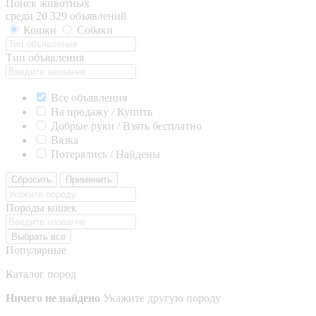
Поиск животных
среди 20 329 объявлений
Кошки
Собаки
Тип объявления
Все объявления
На продажу / Купить
Добрые руки / Взять бесплатно
Вязка
Потерялись / Найдены
Сбросить
Применить
Породы кошек
Выбрать все
Популярные
Каталог пород
Ничего не найдено
Укажите другую породу