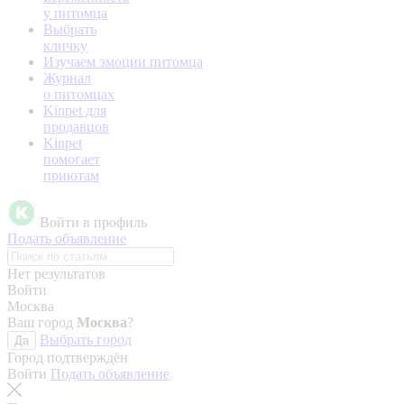
у питомца
Выбрать
кличку
Изучаем эмоции питомца
Журнал
о питомцах
Kinpet для
продавцов
Kinpet
помогает
приютам
Войти в профиль
Подать объявление
Нет результатов
Войти
Москва
Ваш город
Москва
?
Выбрать город
Да
Город подтверждён
Войти
Подать объявление