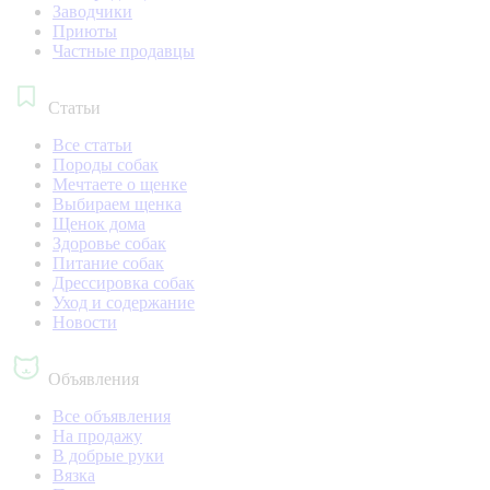
Заводчики
Приюты
Частные продавцы
Статьи
Все статьи
Породы собак
Мечтаете о щенке
Выбираем щенка
Щенок дома
Здоровье собак
Питание собак
Дрессировка собак
Уход и содержание
Новости
Объявления
Все объявления
На продажу
В добрые руки
Вязка