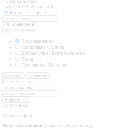
Поиск животных
среди 20 329 объявлений
Кошки
Собаки
Тип объявления
Все объявления
На продажу / Купить
Добрые руки / Взять бесплатно
Вязка
Потерялись / Найдены
Сбросить
Применить
Породы кошек
Выбрать все
Популярные
Каталог пород
Ничего не найдено
Укажите другую породу