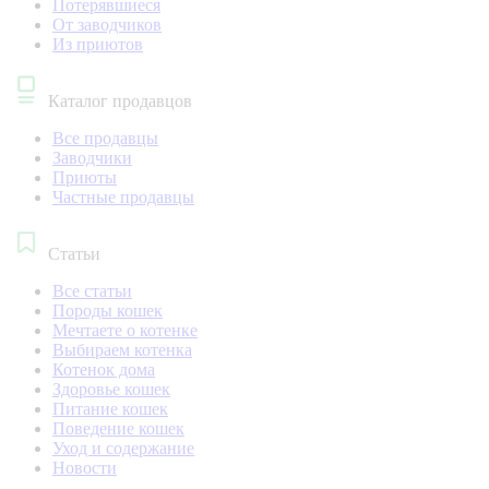
Потерявшиеся
От заводчиков
Из приютов
Каталог продавцов
Все продавцы
Заводчики
Приюты
Частные продавцы
Статьи
Все статьи
Породы кошек
Мечтаете о котенке
Выбираем котенка
Котенок дома
Здоровье кошек
Питание кошек
Поведение кошек
Уход и содержание
Новости