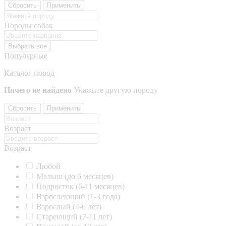
Сбросить
Применить
Породы собак
Выбрать все
Популярные
Каталог пород
Ничего не найдено
Укажите другую породу
Сбросить
Применить
Возраст
Возраст
Любой
Малыш (до 6 месяцев)
Подросток (6-11 месяцев)
Взрослеющий (1-3 года)
Взрослый (4-6 лет)
Стареющий (7-11 лет)