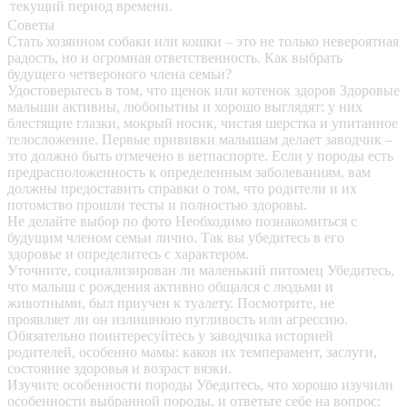
текущий период времени.
Советы
Стать хозяином собаки или кошки – это не только невероятная
радость, но и огромная ответственность. Как выбрать
будущего четвероного члена семьи?
Удостоверьтесь в том, что щенок или котенок здоров
Здоровые
малыши активны, любопытны и хорошо выглядят: у них
блестящие глазки, мокрый носик, чистая шерстка и упитанное
телосложение. Первые прививки малышам делает заводчик –
это должно быть отмечено в ветпаспорте. Если у породы есть
предрасположенность к определенным заболеваниям, вам
должны предоставить справки о том, что родители и их
потомство прошли тесты и полностью здоровы.
Не делайте выбор по фото
Необходимо познакомиться с
будущим членом семьи лично. Так вы убедитесь в его
здоровье и определитесь с характером.
Уточните, социализирован ли маленький питомец
Убедитесь,
что малыш с рождения активно общался с людьми и
животными, был приучен к туалету. Посмотрите, не
проявляет ли он излишнюю пугливость или агрессию.
Обязательно поинтересуйтесь у заводчика историей
родителей, особенно мамы: каков их темперамент, заслуги,
состояние здоровья и возраст вязки.
Изучите особенности породы
Убедитесь, что хорошо изучили
особенности выбранной породы, и ответьте себе на вопрос: