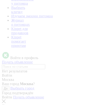
у питомца
Выбрать
кличку
Изучаем эмоции питомца
Журнал
о питомцах
Kinpet для
продавцов
Kinpet
помогает
приютам
Войти в профиль
Подать объявление
Нет результатов
Войти
Москва
Ваш город
Москва
?
Выбрать город
Да
Город подтверждён
Войти
Подать объявление