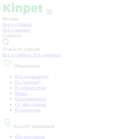
Москва
Всё о собаках
Всё о кошках
Сервисы
Поиск по статьям
Всё о собаках
Всё о кошках
Объявления
Все объявления
На продажу
В добрые руки
Вязка
Потерявшиеся
От заводчиков
Из приютов
Каталог продавцов
Все продавцы