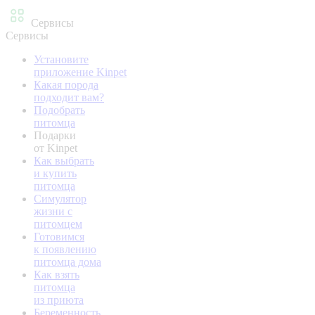
Сервисы
Сервисы
Установите
приложение Kinpet
Какая порода
подходит вам?
Подобрать
питомца
Подарки
от Kinpet
Как выбрать
и купить
питомца
Симулятор
жизни с
питомцем
Готовимся
к появлению
питомца дома
Как взять
питомца
из приюта
Беременность