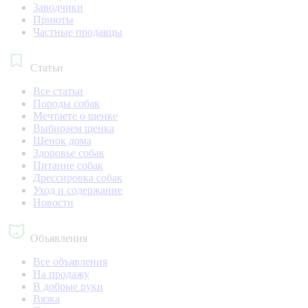
Заводчики
Приюты
Частные продавцы
Статьи
Все статьи
Породы собак
Мечтаете о щенке
Выбираем щенка
Щенок дома
Здоровье собак
Питание собак
Дрессировка собак
Уход и содержание
Новости
Объявления
Все объявления
На продажу
В добрые руки
Вязка