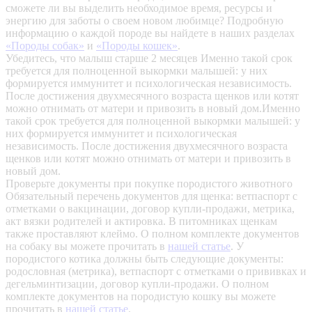
сможете ли вы выделить необходимое время, ресурсы и
энергию для заботы о своем новом любимце? Подробную
информацию о каждой породе вы найдете в наших разделах
«Породы собак»
и
«Породы кошек»
.
Убедитесь, что малыш старше 2 месяцев
Именно такой срок
требуется для полноценной выкормки малышей: у них
формируется иммунитет и психологическая независимость.
После достижения двухмесячного возраста щенков или котят
можно отнимать от матери и привозить в новый дом.Именно
такой срок требуется для полноценной выкормки малышей: у
них формируется иммунитет и психологическая
независимость. После достижения двухмесячного возраста
щенков или котят можно отнимать от матери и привозить в
новый дом.
Проверьте документы при покупке породистого животного
Обязательный перечень документов для щенка: ветпаспорт с
отметками о вакцинации, договор купли-продажи, метрика,
акт вязки родителей и актировка. В питомниках щенкам
также проставляют клеймо. О полном комплекте документов
на собаку вы можете прочитать в
нашей статье
.
У
породистого котика должны быть следующие документы:
родословная (метрика), ветпаспорт с отметками о прививках и
дегельминтизации, договор купли-продажи. О полном
комплекте документов на породистую кошку вы можете
прочитать в
нашей статье
.