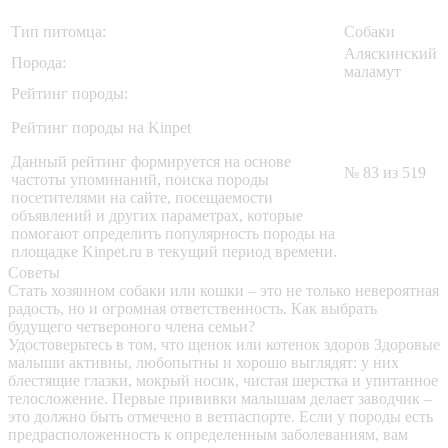
Тип питомца:
Собаки
Аляскинский
Порода:
маламут
Рейтинг породы:
Рейтинг породы на Kinpet
Данный рейтинг формируется на основе
№ 83 из 519
частоты упоминаний, поиска породы
посетителями на сайте, посещаемости
объявлений и других параметрах, которые
помогают определить популярность породы на
площадке Kinpet.ru в текущий период времени.
Советы
Стать хозяином собаки или кошки – это не только невероятная
радость, но и огромная ответственность. Как выбрать
будущего четвероного члена семьи?
Удостоверьтесь в том, что щенок или котенок здоров
Здоровые
малыши активны, любопытны и хорошо выглядят: у них
блестящие глазки, мокрый носик, чистая шерстка и упитанное
телосложение. Первые прививки малышам делает заводчик –
это должно быть отмечено в ветпаспорте. Если у породы есть
предрасположенность к определенным заболеваниям, вам