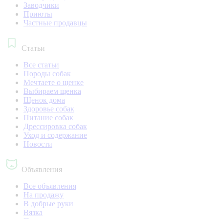
Заводчики
Приюты
Частные продавцы
Статьи
Все статьи
Породы собак
Мечтаете о щенке
Выбираем щенка
Щенок дома
Здоровье собак
Питание собак
Дрессировка собак
Уход и содержание
Новости
Объявления
Все объявления
На продажу
В добрые руки
Вязка