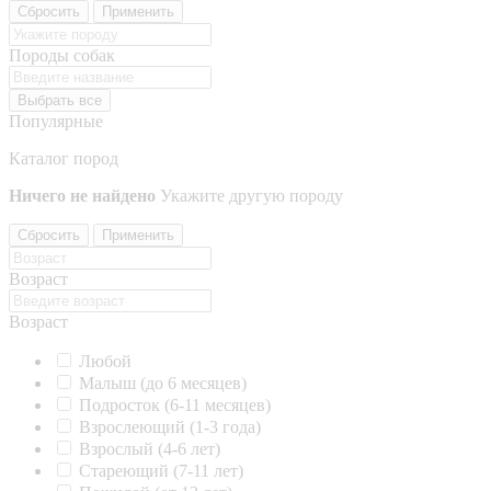
Сбросить
Применить
Породы собак
Выбрать все
Популярные
Каталог пород
Ничего не найдено
Укажите другую породу
Сбросить
Применить
Возраст
Возраст
Любой
Малыш (до 6 месяцев)
Подросток (6-11 месяцев)
Взрослеющий (1-3 года)
Взрослый (4-6 лет)
Стареющий (7-11 лет)