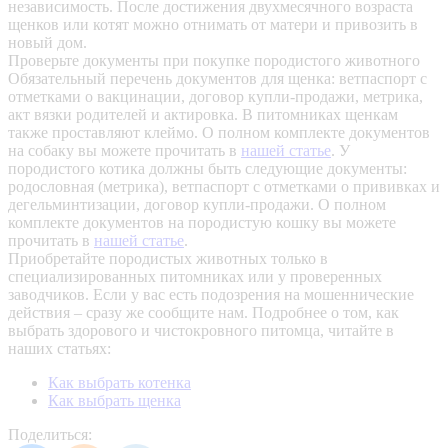
независимость. После достижения двухмесячного возраста
щенков или котят можно отнимать от матери и привозить в
новый дом.
Проверьте документы при покупке породистого животного
Обязательный перечень документов для щенка: ветпаспорт с
отметками о вакцинации, договор купли-продажи, метрика,
акт вязки родителей и актировка. В питомниках щенкам
также проставляют клеймо. О полном комплекте документов
на собаку вы можете прочитать в
нашей статье
.
У
породистого котика должны быть следующие документы:
родословная (метрика), ветпаспорт с отметками о прививках и
дегельминтизации, договор купли-продажи. О полном
комплекте документов на породистую кошку вы можете
прочитать в
нашей статье
.
Приобретайте породистых животных только в
специализированных питомниках или у проверенных
заводчиков. Если у вас есть подозрения на мошеннические
действия – сразу же сообщите нам.
Подробнее о том, как
выбрать здорового и чистокровного питомца, читайте в
наших статьях:
Как выбрать котенка
Как выбрать щенка
Поделиться: