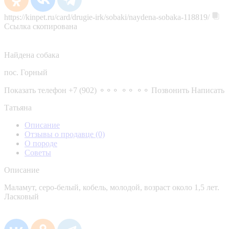
https://kinpet.ru/card/drugie-irk/sobaki/naydena-sobaka-118819/
Ссылка скопирована
Найдена собака
пос. Горный
Показать телефон
+7 (902) ⚬⚬⚬ ⚬⚬ ⚬⚬
Позвонить
Написать
Татьяна
Описание
Отзывы о продавце
(0)
О породе
Советы
Описание
Маламут, серо-белый, кобель, молодой, возраст около 1,5 лет.
Ласковый