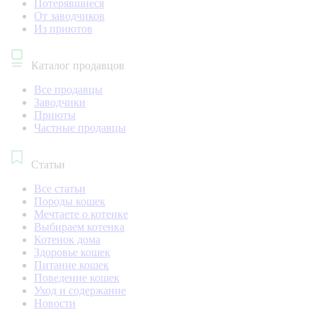
Потерявшиеся
От заводчиков
Из приютов
Каталог продавцов
Все продавцы
Заводчики
Приюты
Частные продавцы
Статьи
Все статьи
Породы кошек
Мечтаете о котенке
Выбираем котенка
Котенок дома
Здоровье кошек
Питание кошек
Поведение кошек
Уход и содержание
Новости