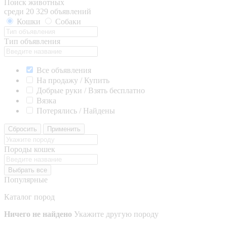
Поиск животных
среди 20 329 объявлений
Кошки
Собаки
Тип объявления
Все объявления
На продажу / Купить
Добрые руки / Взять бесплатно
Вязка
Потерялись / Найдены
Сбросить
Применить
Породы кошек
Выбрать все
Популярные
Каталог пород
Ничего не найдено
Укажите другую породу