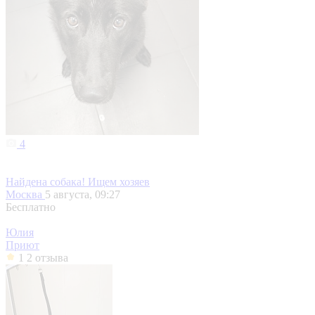
4
Найдена собака! Ищем хозяев
Москва
5 августа, 09:27
Бесплатно
Юлия
Приют
1
2 отзыва