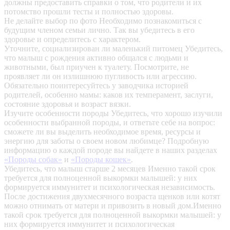
должны предоставить справки о том, что родители и их
потомство прошли тесты и полностью здоровы.
Не делайте выбор по фото
Необходимо познакомиться с
будущим членом семьи лично. Так вы убедитесь в его
здоровье и определитесь с характером.
Уточните, социализирован ли маленький питомец
Убедитесь,
что малыш с рождения активно общался с людьми и
животными, был приучен к туалету. Посмотрите, не
проявляет ли он излишнюю пугливость или агрессию.
Обязательно поинтересуйтесь у заводчика историей
родителей, особенно мамы: каков их темперамент, заслуги,
состояние здоровья и возраст вязки.
Изучите особенности породы
Убедитесь, что хорошо изучили
особенности выбранной породы, и ответьте себе на вопрос:
сможете ли вы выделить необходимое время, ресурсы и
энергию для заботы о своем новом любимце? Подробную
информацию о каждой породе вы найдете в наших разделах
«Породы собак»
и
«Породы кошек»
.
Убедитесь, что малыш старше 2 месяцев
Именно такой срок
требуется для полноценной выкормки малышей: у них
формируется иммунитет и психологическая независимость.
После достижения двухмесячного возраста щенков или котят
можно отнимать от матери и привозить в новый дом.Именно
такой срок требуется для полноценной выкормки малышей: у
них формируется иммунитет и психологическая