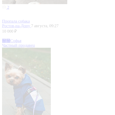
2
Пропала собака
Ростов-на-Дону
7 августа, 09:27
10 000 ₽
฀฀Софья
Частный продавец