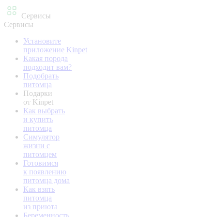
Сервисы
Сервисы
Установите
приложение Kinpet
Какая порода
подходит вам?
Подобрать
питомца
Подарки
от Kinpet
Как выбрать
и купить
питомца
Симулятор
жизни с
питомцем
Готовимся
к появлению
питомца дома
Как взять
питомца
из приюта
Беременность