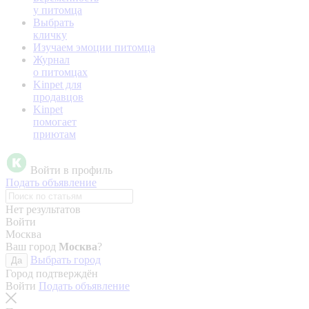
у питомца
Выбрать
кличку
Изучаем эмоции питомца
Журнал
о питомцах
Kinpet для
продавцов
Kinpet
помогает
приютам
Войти в профиль
Подать объявление
Нет результатов
Войти
Москва
Ваш город
Москва
?
Выбрать город
Да
Город подтверждён
Войти
Подать объявление