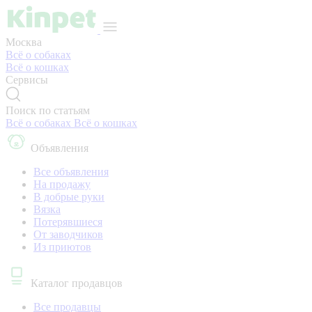
Москва
Всё о собаках
Всё о кошках
Сервисы
Поиск по статьям
Всё о собаках
Всё о кошках
Объявления
Все объявления
На продажу
В добрые руки
Вязка
Потерявшиеся
От заводчиков
Из приютов
Каталог продавцов
Все продавцы