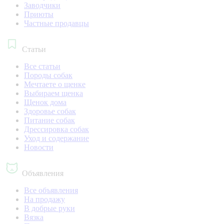
Заводчики
Приюты
Частные продавцы
Статьи
Все статьи
Породы собак
Мечтаете о щенке
Выбираем щенка
Щенок дома
Здоровье собак
Питание собак
Дрессировка собак
Уход и содержание
Новости
Объявления
Все объявления
На продажу
В добрые руки
Вязка