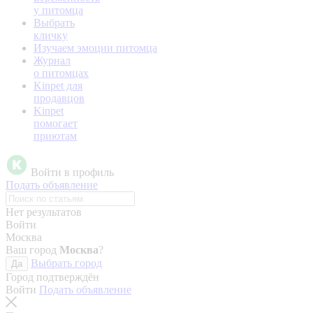
у питомца
Выбрать
кличку
Изучаем эмоции питомца
Журнал
о питомцах
Kinpet для
продавцов
Kinpet
помогает
приютам
Войти в профиль
Подать объявление
Нет результатов
Войти
Москва
Ваш город
Москва
?
Выбрать город
Да
Город подтверждён
Войти
Подать объявление