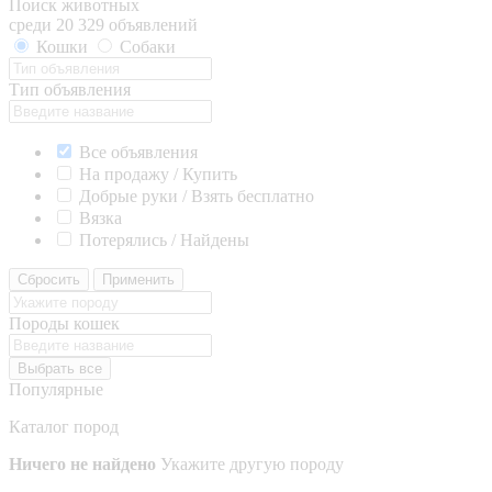
Поиск животных
среди 20 329 объявлений
Кошки
Собаки
Тип объявления
Все объявления
На продажу / Купить
Добрые руки / Взять бесплатно
Вязка
Потерялись / Найдены
Сбросить
Применить
Породы кошек
Выбрать все
Популярные
Каталог пород
Ничего не найдено
Укажите другую породу