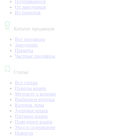
Потерявшиеся
От заводчиков
Из приютов
Каталог продавцов
Все продавцы
Заводчики
Приюты
Частные продавцы
Статьи
Все статьи
Породы кошек
Мечтаете о котенке
Выбираем котенка
Котенок дома
Здоровье кошек
Питание кошек
Поведение кошек
Уход и содержание
Новости