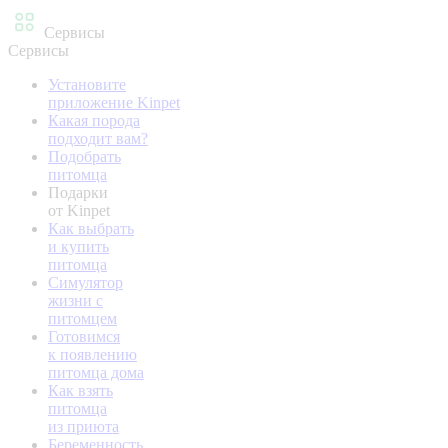
Сервисы
Сервисы
Установите
приложение Kinpet
Какая порода
подходит вам?
Подобрать
питомца
Подарки
от Kinpet
Как выбрать
и купить
питомца
Симулятор
жизни с
питомцем
Готовимся
к появлению
питомца дома
Как взять
питомца
из приюта
Беременность