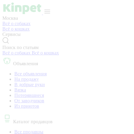
Москва
Всё о собаках
Всё о кошках
Сервисы
Поиск по статьям
Всё о собаках
Всё о кошках
Объявления
Все объявления
На продажу
В добрые руки
Вязка
Потерявшиеся
От заводчиков
Из приютов
Каталог продавцов
Все продавцы