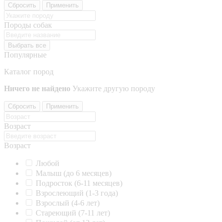
Сбросить
Применить
Породы собак
Выбрать все
Популярные
Каталог пород
Ничего не найдено
Укажите другую породу
Сбросить
Применить
Возраст
Возраст
Любой
Малыш (до 6 месяцев)
Подросток (6-11 месяцев)
Взрослеющий (1-3 года)
Взрослый (4-6 лет)
Стареющий (7-11 лет)