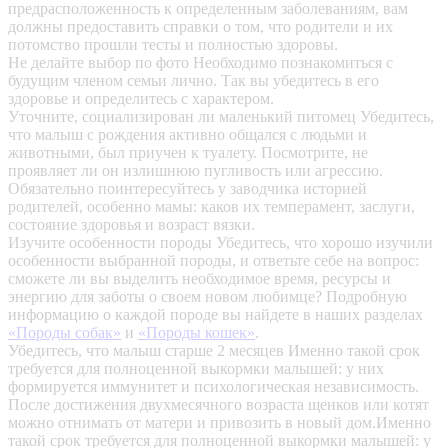
предрасположенность к определенным заболеваниям, вам
должны предоставить справки о том, что родители и их
потомство прошли тесты и полностью здоровы.
Не делайте выбор по фото
Необходимо познакомиться с
будущим членом семьи лично. Так вы убедитесь в его
здоровье и определитесь с характером.
Уточните, социализирован ли маленький питомец
Убедитесь,
что малыш с рождения активно общался с людьми и
животными, был приучен к туалету. Посмотрите, не
проявляет ли он излишнюю пугливость или агрессию.
Обязательно поинтересуйтесь у заводчика историей
родителей, особенно мамы: каков их темперамент, заслуги,
состояние здоровья и возраст вязки.
Изучите особенности породы
Убедитесь, что хорошо изучили
особенности выбранной породы, и ответьте себе на вопрос:
сможете ли вы выделить необходимое время, ресурсы и
энергию для заботы о своем новом любимце? Подробную
информацию о каждой породе вы найдете в наших разделах
«Породы собак»
и
«Породы кошек»
.
Убедитесь, что малыш старше 2 месяцев
Именно такой срок
требуется для полноценной выкормки малышей: у них
формируется иммунитет и психологическая независимость.
После достижения двухмесячного возраста щенков или котят
можно отнимать от матери и привозить в новый дом.Именно
такой срок требуется для полноценной выкормки малышей: у