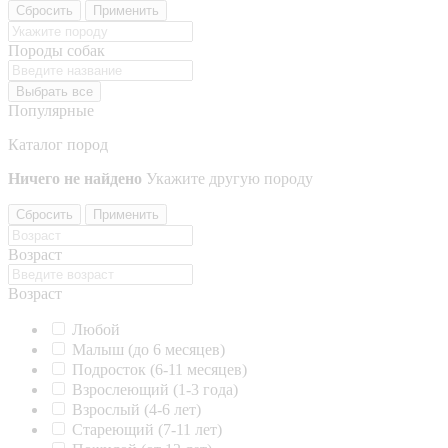
Сбросить
Применить
Породы собак
Выбрать все
Популярные
Каталог пород
Ничего не найдено
Укажите другую породу
Сбросить
Применить
Возраст
Возраст
Любой
Малыш (до 6 месяцев)
Подросток (6-11 месяцев)
Взрослеющий (1-3 года)
Взрослый (4-6 лет)
Стареющий (7-11 лет)