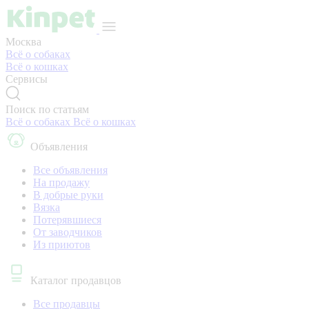
Москва
Всё о собаках
Всё о кошках
Сервисы
Поиск по статьям
Всё о собаках
Всё о кошках
Объявления
Все объявления
На продажу
В добрые руки
Вязка
Потерявшиеся
От заводчиков
Из приютов
Каталог продавцов
Все продавцы