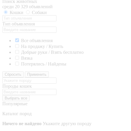
Поиск животных
среди 20 329 объявлений
Кошки
Собаки
Тип объявления
Все объявления
На продажу / Купить
Добрые руки / Взять бесплатно
Вязка
Потерялись / Найдены
Сбросить
Применить
Породы кошек
Выбрать все
Популярные
Каталог пород
Ничего не найдено
Укажите другую породу