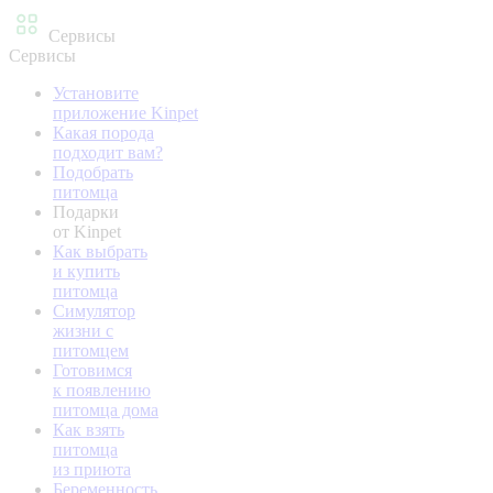
Сервисы
Сервисы
Установите
приложение Kinpet
Какая порода
подходит вам?
Подобрать
питомца
Подарки
от Kinpet
Как выбрать
и купить
питомца
Симулятор
жизни с
питомцем
Готовимся
к появлению
питомца дома
Как взять
питомца
из приюта
Беременность