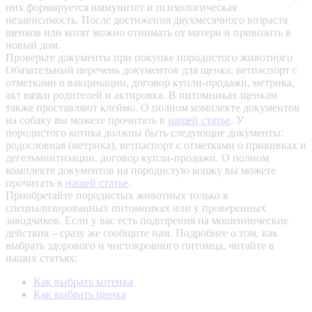
них формируется иммунитет и психологическая
независимость. После достижения двухмесячного возраста
щенков или котят можно отнимать от матери и привозить в
новый дом.
Проверьте документы при покупке породистого животного
Обязательный перечень документов для щенка: ветпаспорт с
отметками о вакцинации, договор купли-продажи, метрика,
акт вязки родителей и актировка. В питомниках щенкам
также проставляют клеймо. О полном комплекте документов
на собаку вы можете прочитать в
нашей статье
.
У
породистого котика должны быть следующие документы:
родословная (метрика), ветпаспорт с отметками о прививках и
дегельминтизации, договор купли-продажи. О полном
комплекте документов на породистую кошку вы можете
прочитать в
нашей статье
.
Приобретайте породистых животных только в
специализированных питомниках или у проверенных
заводчиков. Если у вас есть подозрения на мошеннические
действия – сразу же сообщите нам.
Подробнее о том, как
выбрать здорового и чистокровного питомца, читайте в
наших статьях:
Как выбрать котенка
Как выбрать щенка