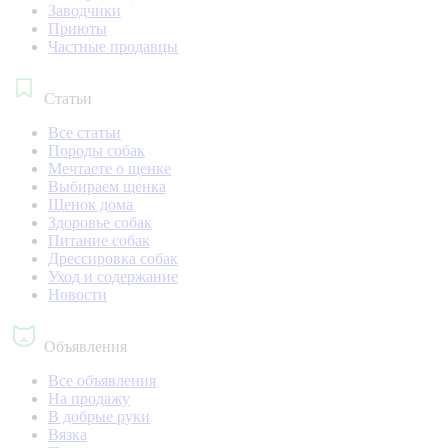
Заводчики
Приюты
Частные продавцы
Статьи
Все статьи
Породы собак
Мечтаете о щенке
Выбираем щенка
Щенок дома
Здоровье собак
Питание собак
Дрессировка собак
Уход и содержание
Новости
Объявления
Все объявления
На продажу
В добрые руки
Вязка