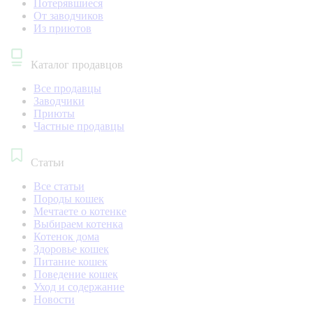
Потерявшиеся
От заводчиков
Из приютов
Каталог продавцов
Все продавцы
Заводчики
Приюты
Частные продавцы
Статьи
Все статьи
Породы кошек
Мечтаете о котенке
Выбираем котенка
Котенок дома
Здоровье кошек
Питание кошек
Поведение кошек
Уход и содержание
Новости