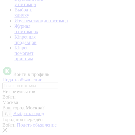
у питомца
Выбрать
кличку
Изучаем эмоции питомца
Журнал
о питомцах
Kinpet для
продавцов
Kinpet
помогает
приютам
Войти в профиль
Подать объявление
Нет результатов
Войти
Москва
Ваш город
Москва
?
Выбрать город
Да
Город подтверждён
Войти
Подать объявление