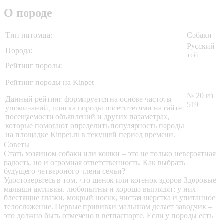
О породе
Тип питомца:
Собаки
Русский
Порода:
той
Рейтинг породы:
Рейтинг породы на Kinpet
№ 20 из
Данный рейтинг формируется на основе частоты
519
упоминаний, поиска породы посетителями на сайте,
посещаемости объявлений и других параметрах,
которые помогают определить популярность породы
на площадке Kinpet.ru в текущий период времени.
Советы
Стать хозяином собаки или кошки – это не только невероятная
радость, но и огромная ответственность. Как выбрать
будущего четвероного члена семьи?
Удостоверьтесь в том, что щенок или котенок здоров
Здоровые
малыши активны, любопытны и хорошо выглядят: у них
блестящие глазки, мокрый носик, чистая шерстка и упитанное
телосложение. Первые прививки малышам делает заводчик –
это должно быть отмечено в ветпаспорте. Если у породы есть