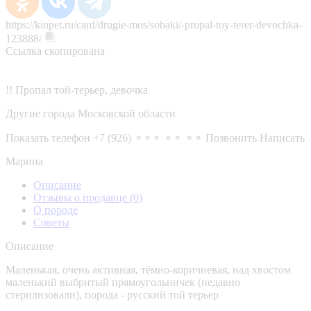
https://kinpet.ru/card/drugie-mos/sobaki/-propal-toy-terer-devochka-
123888/
Ссылка скопирована
!! Пропал той-терьер, девочка
Другие города Московской области
Показать телефон
+7 (926) ⚬⚬⚬ ⚬⚬ ⚬⚬
Позвонить
Написать
Марина
Описание
Отзывы о продавце
(0)
О породе
Советы
Описание
Маленькая, очень активная, тёмно-коричневая, над хвостом
маленький выбритый прямоугольничек (недавно
стерилизовали), порода - русский той терьер