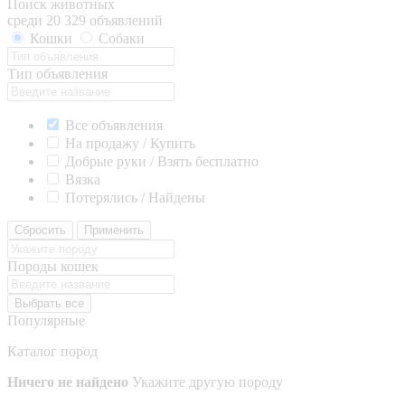
Поиск животных
среди 20 329 объявлений
Кошки
Собаки
Тип объявления
Все объявления
На продажу / Купить
Добрые руки / Взять бесплатно
Вязка
Потерялись / Найдены
Сбросить
Применить
Породы кошек
Выбрать все
Популярные
Каталог пород
Ничего не найдено
Укажите другую породу