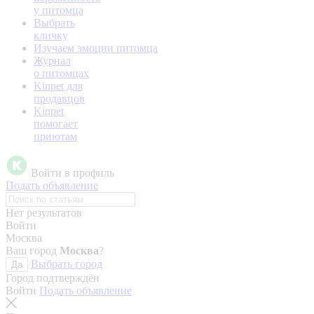
у питомца
Выбрать
кличку
Изучаем эмоции питомца
Журнал
о питомцах
Kinpet для
продавцов
Kinpet
помогает
приютам
Войти в профиль
Подать объявление
Нет результатов
Войти
Москва
Ваш город
Москва
?
Выбрать город
Да
Город подтверждён
Войти
Подать объявление