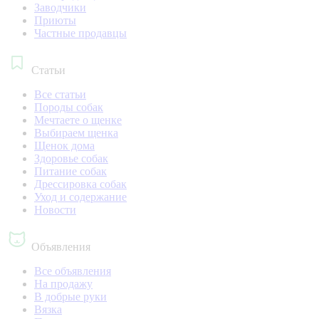
Заводчики
Приюты
Частные продавцы
Статьи
Все статьи
Породы собак
Мечтаете о щенке
Выбираем щенка
Щенок дома
Здоровье собак
Питание собак
Дрессировка собак
Уход и содержание
Новости
Объявления
Все объявления
На продажу
В добрые руки
Вязка