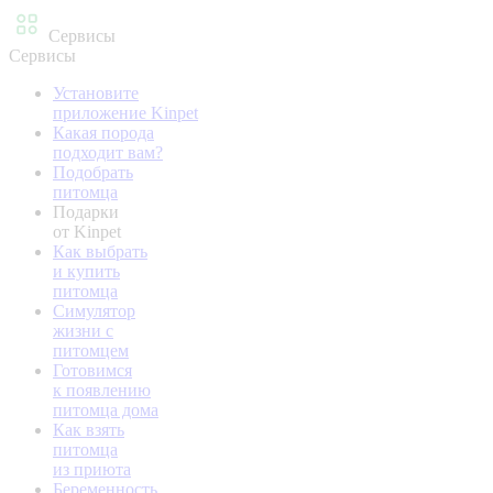
Сервисы
Сервисы
Установите
приложение Kinpet
Какая порода
подходит вам?
Подобрать
питомца
Подарки
от Kinpet
Как выбрать
и купить
питомца
Симулятор
жизни с
питомцем
Готовимся
к появлению
питомца дома
Как взять
питомца
из приюта
Беременность