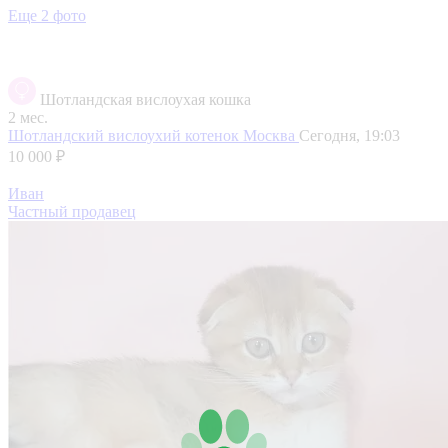
Еще 2 фото
Шотландская вислоухая кошка
2 мес.
Шотландский вислоухий котенок
Москва
Сегодня, 19:03
10 000 ₽
Иван
Частный продавец