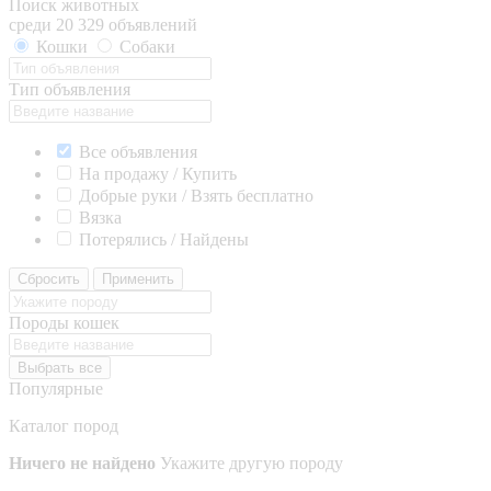
Поиск животных
среди 20 329 объявлений
Кошки
Собаки
Тип объявления
Все объявления
На продажу / Купить
Добрые руки / Взять бесплатно
Вязка
Потерялись / Найдены
Сбросить
Применить
Породы кошек
Выбрать все
Популярные
Каталог пород
Ничего не найдено
Укажите другую породу