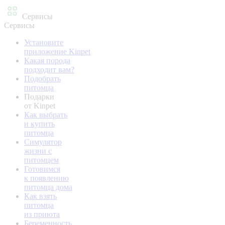
Сервисы
Сервисы
Установите
приложение Kinpet
Какая порода
подходит вам?
Подобрать
питомца
Подарки
от Kinpet
Как выбрать
и купить
питомца
Симулятор
жизни с
питомцем
Готовимся
к появлению
питомца дома
Как взять
питомца
из приюта
Беременность