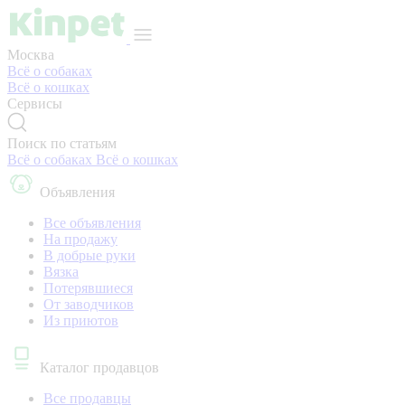
Москва
Всё о собаках
Всё о кошках
Сервисы
Поиск по статьям
Всё о собаках
Всё о кошках
Объявления
Все объявления
На продажу
В добрые руки
Вязка
Потерявшиеся
От заводчиков
Из приютов
Каталог продавцов
Все продавцы