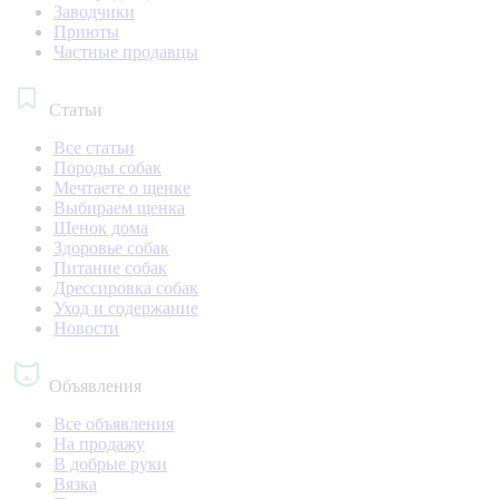
Заводчики
Приюты
Частные продавцы
Статьи
Все статьи
Породы собак
Мечтаете о щенке
Выбираем щенка
Щенок дома
Здоровье собак
Питание собак
Дрессировка собак
Уход и содержание
Новости
Объявления
Все объявления
На продажу
В добрые руки
Вязка