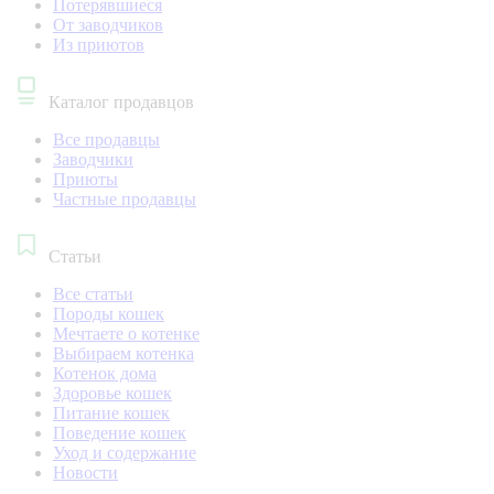
Потерявшиеся
От заводчиков
Из приютов
Каталог продавцов
Все продавцы
Заводчики
Приюты
Частные продавцы
Статьи
Все статьи
Породы кошек
Мечтаете о котенке
Выбираем котенка
Котенок дома
Здоровье кошек
Питание кошек
Поведение кошек
Уход и содержание
Новости