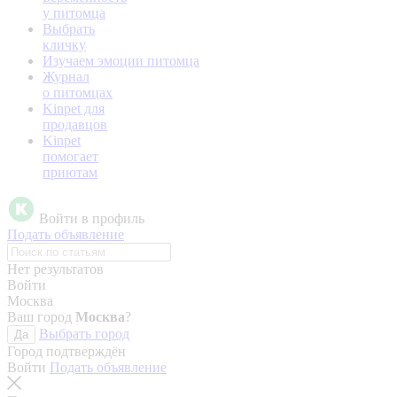
у питомца
Выбрать
кличку
Изучаем эмоции питомца
Журнал
о питомцах
Kinpet для
продавцов
Kinpet
помогает
приютам
Войти в профиль
Подать объявление
Нет результатов
Войти
Москва
Ваш город
Москва
?
Выбрать город
Да
Город подтверждён
Войти
Подать объявление