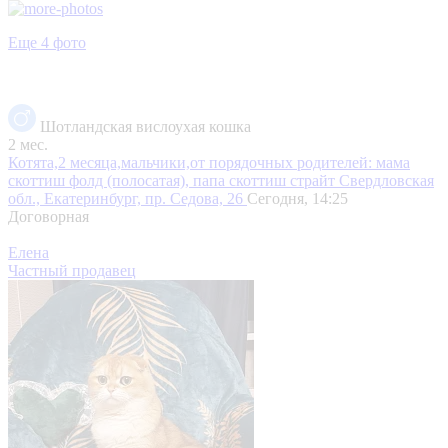
Еще 4 фото
Шотландская вислоухая кошка
2 мес.
Котята,2 месяца,мальчики,от порядочных родителей: мама
скоттиш фолд (полосатая), папа скоттиш страйт
Свердловская
обл., Екатеринбург, пр. Седова, 26
Сегодня, 14:25
Договорная
Елена
Частный продавец