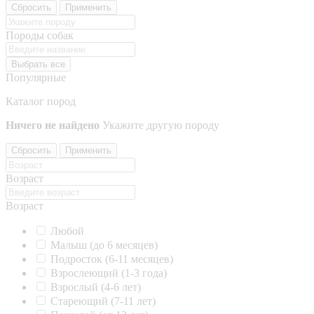
Сбросить
Применить
Породы собак
Выбрать все
Популярные
Каталог пород
Ничего не найдено
Укажите другую породу
Сбросить
Применить
Возраст
Возраст
Любой
Малыш (до 6 месяцев)
Подросток (6-11 месяцев)
Взрослеющий (1-3 года)
Взрослый (4-6 лет)
Стареющий (7-11 лет)