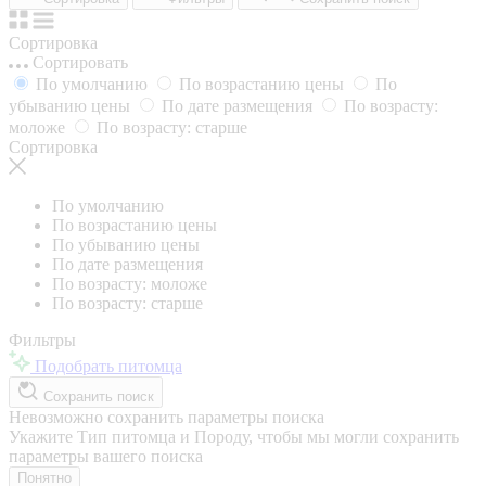
Сортировка
Сортировать
По умолчанию
По возрастанию цены
По
убыванию цены
По дате размещения
По возрасту:
моложе
По возрасту: старше
Сортировка
По умолчанию
По возрастанию цены
По убыванию цены
По дате размещения
По возрасту: моложе
По возрасту: старше
Фильтры
Подобрать питомца
Сохранить поиск
Невозможно сохранить параметры поиска
Укажите Тип питомца и Породу, чтобы мы могли сохранить
параметры вашего поиска
Понятно