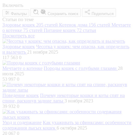
Включить
Фильтры
Сохранить поиск
Поделиться
Статьи по теме
Здоровье кошек
205 статей
Котенок дома
156 статей
Мечтаете
о котенке
75 статей
Питание кошек
72 статьи
Посмотреть все
Здоровье кошек
Чесотка у кошек: чем опасна, как определить
и вылечить
21 ноября 2025
117 563
0
Мечтаете о котенке
Породы кошек с голубыми глазами
28
июля 2025
53 997
0
Поведение кошек
Почему некоторые кошки и коты спят на
спине, раскинув задние лапы
3 ноября 2023
39 932
0
Уход и содержание
Как ухаживать за сфинксами: особенности
содержания лысых кошек
6 октября 2025
20 067
0