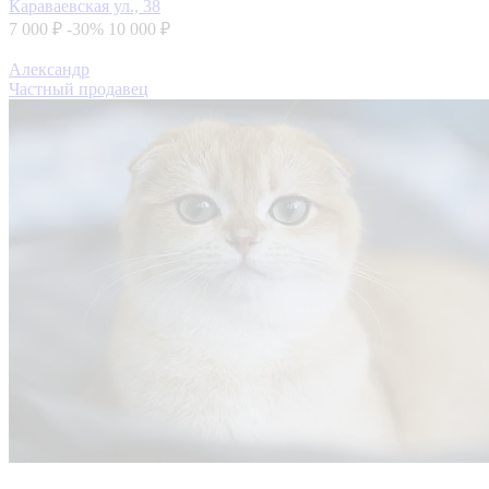
Караваевская ул., 38
7 000 ₽
-30%
10 000 ₽
Александр
Частный продавец