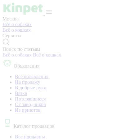
Москва
Всё о собаках
Всё о кошках
Сервисы
Поиск по статьям
Всё о собаках
Всё о кошках
Объявления
Все объявления
На продажу
В добрые руки
Вязка
Потерявшиеся
От заводчиков
Из приютов
Каталог продавцов
Все продавцы