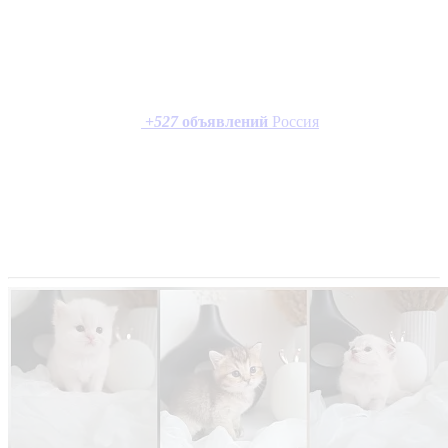
+
527
объявлений
Россия