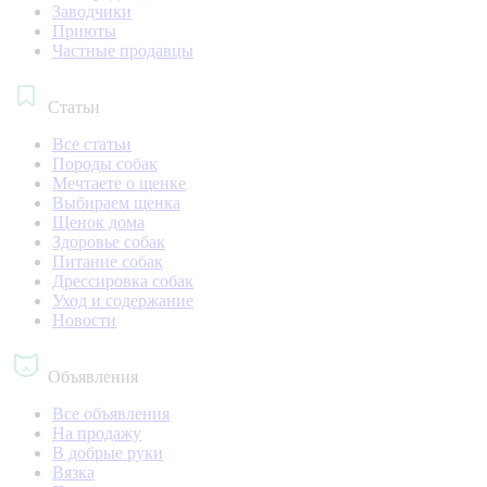
Заводчики
Приюты
Частные продавцы
Статьи
Все статьи
Породы собак
Мечтаете о щенке
Выбираем щенка
Щенок дома
Здоровье собак
Питание собак
Дрессировка собак
Уход и содержание
Новости
Объявления
Все объявления
На продажу
В добрые руки
Вязка