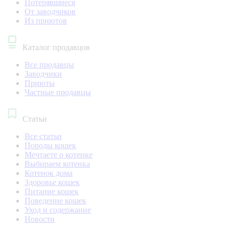
Потерявшиеся
От заводчиков
Из приютов
Каталог продавцов
Все продавцы
Заводчики
Приюты
Частные продавцы
Статьи
Все статьи
Породы кошек
Мечтаете о котенке
Выбираем котенка
Котенок дома
Здоровье кошек
Питание кошек
Поведение кошек
Уход и содержание
Новости