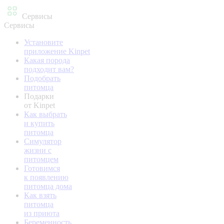
Сервисы
Сервисы
Установите
приложение Kinpet
Какая порода
подходит вам?
Подобрать
питомца
Подарки
от Kinpet
Как выбрать
и купить
питомца
Симулятор
жизни с
питомцем
Готовимся
к появлению
питомца дома
Как взять
питомца
из приюта
Беременность