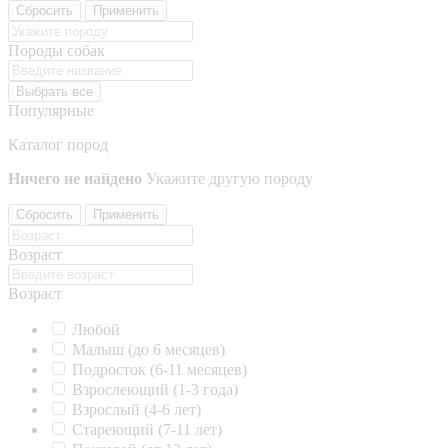
Сбросить
Применить
Породы собак
Выбрать все
Популярные
Каталог пород
Ничего не найдено
Укажите другую породу
Сбросить
Применить
Возраст
Возраст
Любой
Малыш (до 6 месяцев)
Подросток (6-11 месяцев)
Взрослеющий (1-3 года)
Взрослый (4-6 лет)
Стареющий (7-11 лет)