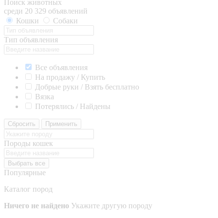
Поиск животных
среди 20 329 объявлений
Кошки
Собаки
Тип объявления
Все объявления
На продажу / Купить
Добрые руки / Взять бесплатно
Вязка
Потерялись / Найдены
Сбросить
Применить
Породы кошек
Выбрать все
Популярные
Каталог пород
Ничего не найдено
Укажите другую породу