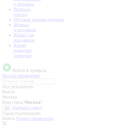
у питомца
Выбрать
кличку
Изучаем эмоции питомца
Журнал
о питомцах
Kinpet для
продавцов
Kinpet
помогает
приютам
Войти в профиль
Подать объявление
Нет результатов
Войти
Москва
Ваш город
Москва
?
Выбрать город
Да
Город подтверждён
Войти
Подать объявление