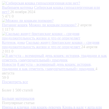
Выбираем котенка
Сибирская кошка гипоаллергенная или
нет?
26 ноября 2024
5 471
0
Питание кошек
Можно ли кошкам попкорн?
2 апреля
1 117
0
Котенок дома
Сколько живут британские кошки – средняя
продолжительность жизни и что ее определяет
24 апреля
2 011
0
Новости
8 августа – всемирный день кошек: история,
традиции и как отметить «замуррчательный» праздник
4
августа
59
0
Посмотреть все
Более 1 500 статей
Больше материалов
Популярные статьи
Имена и клички для кошек-девочек
Кровь в кале у кота или