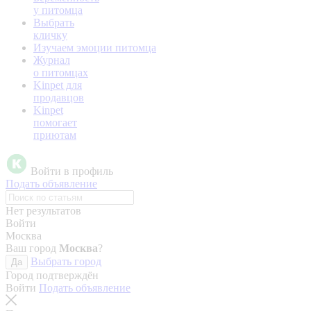
у питомца
Выбрать
кличку
Изучаем эмоции питомца
Журнал
о питомцах
Kinpet для
продавцов
Kinpet
помогает
приютам
Войти в профиль
Подать объявление
Нет результатов
Войти
Москва
Ваш город
Москва
?
Выбрать город
Да
Город подтверждён
Войти
Подать объявление