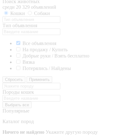
Поиск животных
среди 20 329 объявлений
Кошки
Собаки
Тип объявления
Все объявления
На продажу / Купить
Добрые руки / Взять бесплатно
Вязка
Потерялись / Найдены
Сбросить
Применить
Породы кошек
Выбрать все
Популярные
Каталог пород
Ничего не найдено
Укажите другую породу