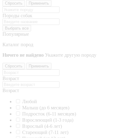
Сбросить
Применить
Породы собак
Выбрать все
Популярные
Каталог пород
Ничего не найдено
Укажите другую породу
Сбросить
Применить
Возраст
Возраст
Любой
Малыш (до 6 месяцев)
Подросток (6-11 месяцев)
Взрослеющий (1-3 года)
Взрослый (4-6 лет)
Стареющий (7-11 лет)