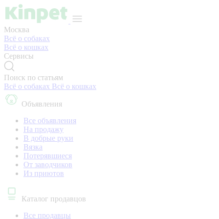
Москва
Всё о собаках
Всё о кошках
Сервисы
Поиск по статьям
Всё о собаках
Всё о кошках
Объявления
Все объявления
На продажу
В добрые руки
Вязка
Потерявшиеся
От заводчиков
Из приютов
Каталог продавцов
Все продавцы