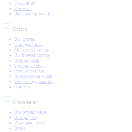
Заводчики
Приюты
Частные продавцы
Статьи
Все статьи
Породы собак
Мечтаете о щенке
Выбираем щенка
Щенок дома
Здоровье собак
Питание собак
Дрессировка собак
Уход и содержание
Новости
Объявления
Все объявления
На продажу
В добрые руки
Вязка