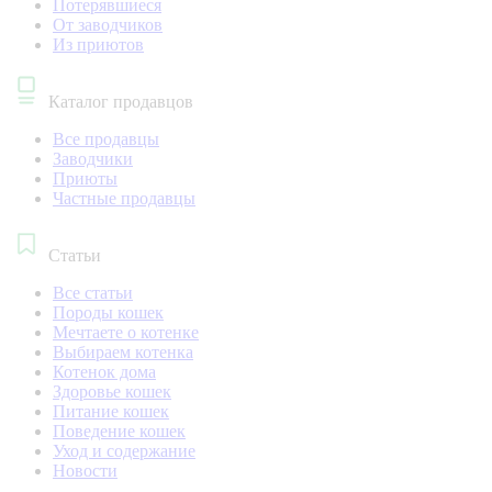
Потерявшиеся
От заводчиков
Из приютов
Каталог продавцов
Все продавцы
Заводчики
Приюты
Частные продавцы
Статьи
Все статьи
Породы кошек
Мечтаете о котенке
Выбираем котенка
Котенок дома
Здоровье кошек
Питание кошек
Поведение кошек
Уход и содержание
Новости