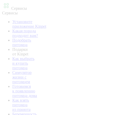
Сервисы
Сервисы
Установите
приложение Kinpet
Какая порода
подходит вам?
Подобрать
питомца
Подарки
от Kinpet
Как выбрать
и купить
питомца
Симулятор
жизни с
питомцем
Готовимся
к появлению
питомца дома
Как взять
питомца
из приюта
Беременность