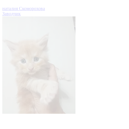
наталия Скоморохова
Заводчик