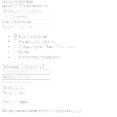
Поиск животных
среди 20 329 объявлений
Кошки
Собаки
Тип объявления
Все объявления
На продажу / Купить
Добрые руки / Взять бесплатно
Вязка
Потерялись / Найдены
Сбросить
Применить
Породы кошек
Выбрать все
Популярные
Каталог пород
Ничего не найдено
Укажите другую породу