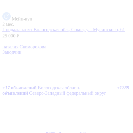
Мейн-кун
2 мес.
Продажа котят
Вологодская обл., Сокол, ул. Мусинского, 61
25 000 ₽
наталия Скоморохова
Заводчик
+
17
объявлений
Вологодская область
+
1289
объявлений
Северо-Западный федеральный округ