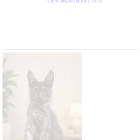
+
8898
объявлений
Россия