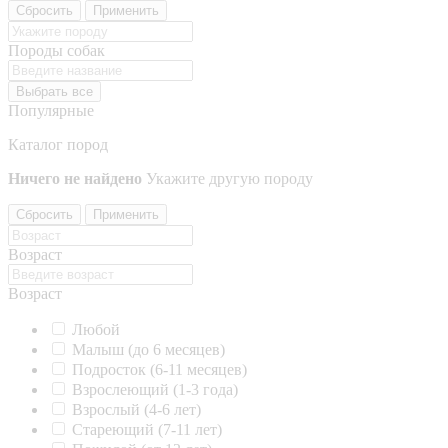
Сбросить
Применить
Породы собак
Выбрать все
Популярные
Каталог пород
Ничего не найдено
Укажите другую породу
Сбросить
Применить
Возраст
Возраст
Любой
Малыш (до 6 месяцев)
Подросток (6-11 месяцев)
Взрослеющий (1-3 года)
Взрослый (4-6 лет)
Стареющий (7-11 лет)