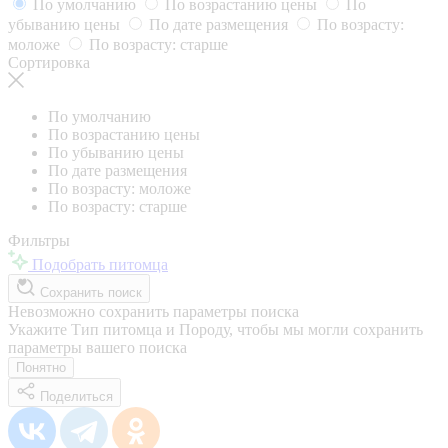
По умолчанию
По возрастанию цены
По
убыванию цены
По дате размещения
По возрасту:
моложе
По возрасту: старше
Сортировка
По умолчанию
По возрастанию цены
По убыванию цены
По дате размещения
По возрасту: моложе
По возрасту: старше
Фильтры
Подобрать питомца
Сохранить поиск
Невозможно сохранить параметры поиска
Укажите Тип питомца и Породу, чтобы мы могли сохранить
параметры вашего поиска
Понятно
Поделиться