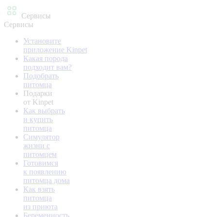
Сервисы
Сервисы
Установите
приложение Kinpet
Какая порода
подходит вам?
Подобрать
питомца
Подарки
от Kinpet
Как выбрать
и купить
питомца
Симулятор
жизни с
питомцем
Готовимся
к появлению
питомца дома
Как взять
питомца
из приюта
Беременность