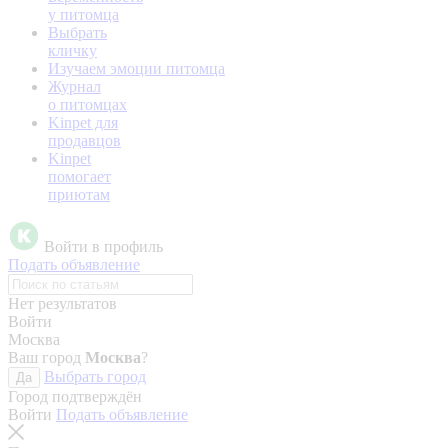
у питомца
Выбрать
кличку
Изучаем эмоции питомца
Журнал
о питомцах
Kinpet для
продавцов
Kinpet
помогает
приютам
Войти в профиль
Подать объявление
Нет результатов
Войти
Москва
Ваш город
Москва
?
Выбрать город
Да
Город подтверждён
Войти
Подать объявление