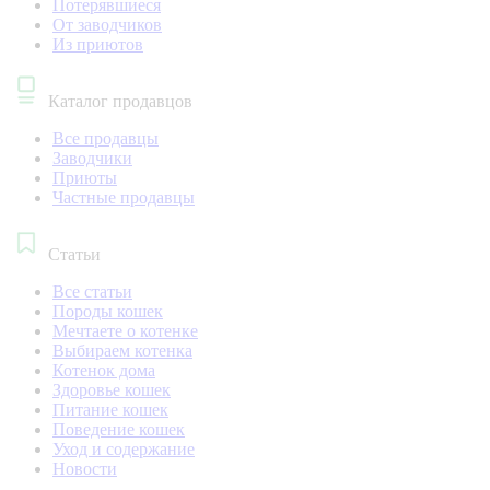
Потерявшиеся
От заводчиков
Из приютов
Каталог продавцов
Все продавцы
Заводчики
Приюты
Частные продавцы
Статьи
Все статьи
Породы кошек
Мечтаете о котенке
Выбираем котенка
Котенок дома
Здоровье кошек
Питание кошек
Поведение кошек
Уход и содержание
Новости