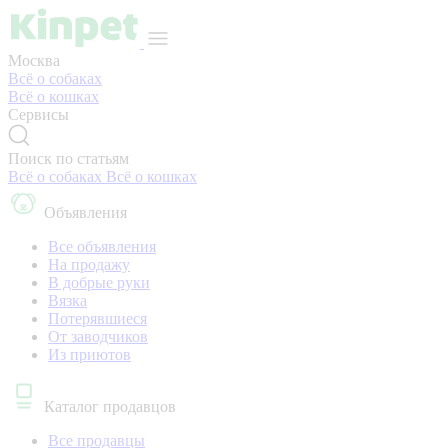
Москва
Всё о собаках
Всё о кошках
Сервисы
Поиск по статьям
Всё о собаках
Всё о кошках
Объявления
Все объявления
На продажу
В добрые руки
Вязка
Потерявшиеся
От заводчиков
Из приютов
Каталог продавцов
Все продавцы