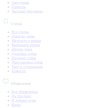
Заводчики
Приюты
Частные продавцы
Статьи
Все статьи
Породы собак
Мечтаете о щенке
Выбираем щенка
Щенок дома
Здоровье собак
Питание собак
Дрессировка собак
Уход и содержание
Новости
Объявления
Все объявления
На продажу
В добрые руки
Вязка