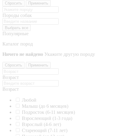
Сбросить
Применить
Породы собак
Выбрать все
Популярные
Каталог пород
Ничего не найдено
Укажите другую породу
Сбросить
Применить
Возраст
Возраст
Любой
Малыш (до 6 месяцев)
Подросток (6-11 месяцев)
Взрослеющий (1-3 года)
Взрослый (4-6 лет)
Стареющий (7-11 лет)