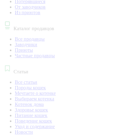
Потерявшиеся
От заводчиков
Из приютов
Каталог продавцов
Все продавцы
Заводчики
Приюты
Частные продавцы
Статьи
Все статьи
Породы кошек
Мечтаете о котенке
Выбираем котенка
Котенок дома
Здоровье кошек
Питание кошек
Поведение кошек
Уход и содержание
Новости