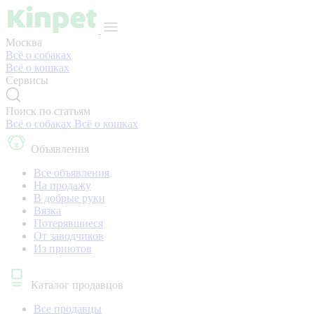
Москва
Всё о собаках
Всё о кошках
Сервисы
Поиск по статьям
Всё о собаках
Всё о кошках
Объявления
Все объявления
На продажу
В добрые руки
Вязка
Потерявшиеся
От заводчиков
Из приютов
Каталог продавцов
Все продавцы