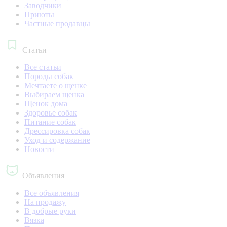
Заводчики
Приюты
Частные продавцы
Статьи
Все статьи
Породы собак
Мечтаете о щенке
Выбираем щенка
Щенок дома
Здоровье собак
Питание собак
Дрессировка собак
Уход и содержание
Новости
Объявления
Все объявления
На продажу
В добрые руки
Вязка