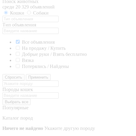
Поиск животных
среди 20 329 объявлений
Кошки
Собаки
Тип объявления
Все объявления
На продажу / Купить
Добрые руки / Взять бесплатно
Вязка
Потерялись / Найдены
Сбросить
Применить
Породы кошек
Выбрать все
Популярные
Каталог пород
Ничего не найдено
Укажите другую породу