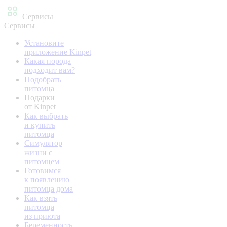
Сервисы
Сервисы
Установите
приложение Kinpet
Какая порода
подходит вам?
Подобрать
питомца
Подарки
от Kinpet
Как выбрать
и купить
питомца
Симулятор
жизни с
питомцем
Готовимся
к появлению
питомца дома
Как взять
питомца
из приюта
Беременность