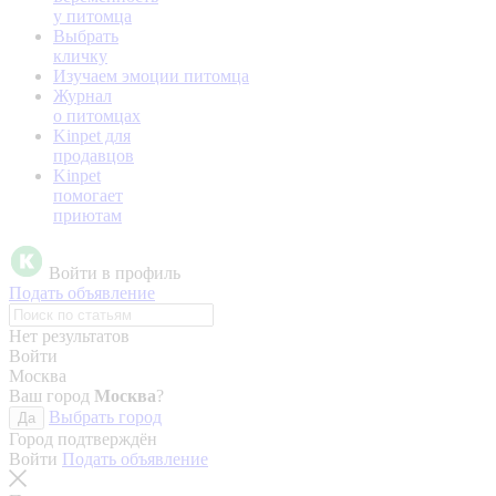
у питомца
Выбрать
кличку
Изучаем эмоции питомца
Журнал
о питомцах
Kinpet для
продавцов
Kinpet
помогает
приютам
Войти в профиль
Подать объявление
Нет результатов
Войти
Москва
Ваш город
Москва
?
Выбрать город
Да
Город подтверждён
Войти
Подать объявление