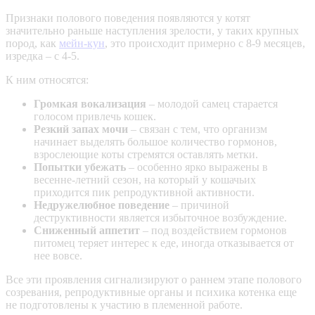
Признаки полового поведения появляются у котят
значительно раньше наступления зрелости, у таких крупных
пород, как
мейн-кун
, это происходит примерно с 8-9 месяцев,
изредка – с 4-5.
К ним относятся:
Громкая вокализация
– молодой самец старается
голосом привлечь кошек.
Резкий запах мочи
– связан с тем, что организм
начинает выделять большое количество гормонов,
взрослеющие коты стремятся оставлять метки.
Попытки убежать
– особенно ярко выражены в
весенне-летний сезон, на который у кошачьих
приходится пик репродуктивной активности.
Недружелюбное поведение
– причиной
деструктивности является избыточное возбуждение.
Сниженный аппетит
– под воздействием гормонов
питомец теряет интерес к еде, иногда отказывается от
нее вовсе.
Все эти проявления сигнализируют о раннем этапе полового
созревания, репродуктивные органы и психика котенка еще
не подготовлены к участию в племенной работе.