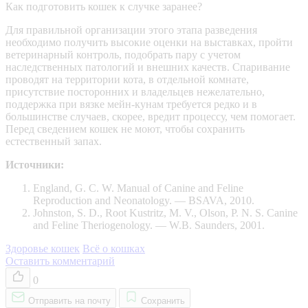
Как подготовить кошек к случке заранее?
Для правильной организации этого этапа разведения
необходимо получить высокие оценки на выставках, пройти
ветеринарный контроль, подобрать пару с учетом
наследственных патологий и внешних качеств. Спаривание
проводят на территории кота, в отдельной комнате,
присутствие посторонних и владельцев нежелательно,
поддержка при вязке мейн-кунам требуется редко и в
большинстве случаев, скорее, вредит процессу, чем помогает.
Перед сведением кошек не моют, чтобы сохранить
естественный запах.
Источники:
England, G. C. W. Manual of Canine and Feline
Reproduction and Neonatology. — BSAVA, 2010.
Johnston, S. D., Root Kustritz, M. V., Olson, P. N. S. Canine
and Feline Theriogenology. — W.B. Saunders, 2001.
Здоровье кошек
Всё о кошках
Оставить комментарий
0
Отправить на почту
Сохранить