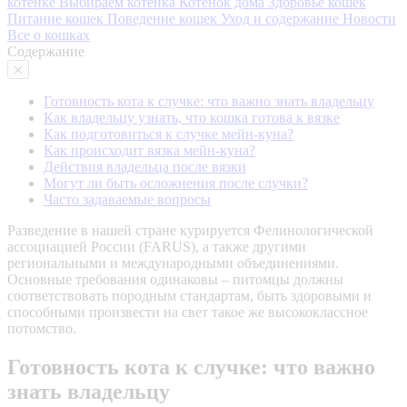
котенке
Выбираем котенка
Котенок дома
Здоровье кошек
Питание кошек
Поведение кошек
Уход и содержание
Новости
Все о кошках
Содержание
Готовность кота к случке: что важно знать владельцу
Как владельцу узнать, что кошка готова к вязке
Как подготовиться к случке мейн-куна?
Как происходит вязка мейн-куна?
Действия владельца после вязки
Могут ли быть осложнения после случки?
Часто задаваемые вопросы
Разведение в нашей стране курируется Фелинологической
ассоциацией России (FARUS), а также другими
региональными и международными объединениями.
Основные требования одинаковы – питомцы должны
соответствовать породным стандартам, быть здоровыми и
способными произвести на свет такое же высококлассное
потомство.
Готовность кота к случке: что важно
знать владельцу