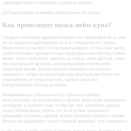
партнеры могут полностью утратить интерес.
Как происходит вязка мейн-куна?
Сводить питомцев предпочтительно на территории кота, там
он не испытает растерянности и не откажется от случки.
Животных оставляют в отдельной комнате, чтобы они могли
самостоятельно проявить свои природные инстинкты. Самка
может долго прятаться, шипеть на самца, даже драться с ним –
это нормальное явление, для привыкания необходимо
некоторое время. Демонстрация взаимного интереса у
кошачьих с точки зрения владельца зачастую выглядит как
откровенная деструктивность, однако сами они
воспринимают его как должное.
Вмешиваться и отвлекать их от процесса крайне
нежелательно, но в отдельных случаях допустимо подержать
питомицу в нужной позе, чтобы кот мог спокойно сделать
садку. Необходимо учесть, что вследствие излишнего
внимания человека партнер может потерять интерес к кошке.
Иногда на адаптацию уходит больше времени, чем ожидалось.
Сама вязка у мейн-кунов и других пород очень быстрая, но