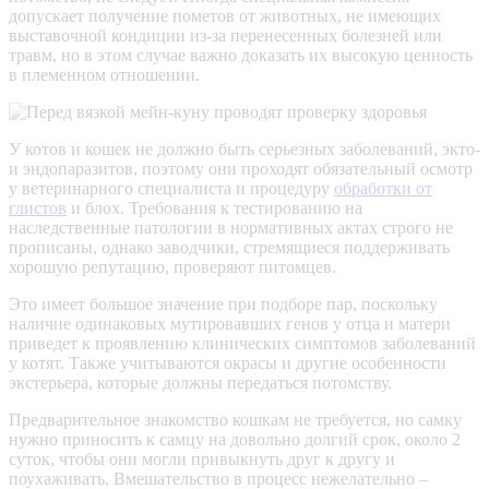
допускает получение пометов от животных, не имеющих
выставочной кондиции из-за перенесенных болезней или
травм, но в этом случае важно доказать их высокую ценность
в племенном отношении.
У котов и кошек не должно быть серьезных заболеваний,
экто-
и
эндопаразитов
, поэтому они проходят обязательный осмотр
у ветеринарного специалиста и процедуру
обработки от
глистов
и блох. Требования к тестированию на
наследственные патологии в нормативных актах строго не
прописаны, однако заводчики, стремящиеся поддерживать
хорошую репутацию, проверяют питомцев.
Это имеет большое значение при подборе пар, поскольку
наличие одинаковых мутировавших генов у отца и матери
приведет к проявлению клинических симптомов заболеваний
у котят. Также учитываются окрасы и другие особенности
экстерьера, которые должны передаться потомству.
Предварительное знакомство кошкам не требуется, но самку
нужно приносить к самцу на довольно долгий срок, около 2
суток, чтобы они могли привыкнуть друг к другу и
поухаживать. Вмешательство в процесс нежелательно –