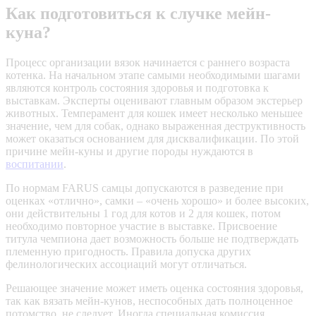
Как подготовиться к случке мейн-
куна?
Процесс организации вязок начинается с раннего возраста
котенка. На начальном этапе самыми необходимыми шагами
являются контроль состояния здоровья и подготовка к
выставкам. Эксперты оценивают главным образом экстерьер
животных. Темперамент для кошек имеет несколько меньшее
значение, чем для собак, однако выраженная деструктивность
может оказаться основанием для дисквалификации. По этой
причине мейн-куны и другие породы нуждаются в
воспитании
.
По нормам FARUS самцы допускаются в разведение при
оценках «отлично», самки – «очень хорошо» и более высоких,
они действительны 1 год для котов и 2 для кошек, потом
необходимо повторное участие в выставке. Присвоение
титула чемпиона дает возможность больше не подтверждать
племенную пригодность. Правила допуска других
фелинологических ассоциаций могут отличаться.
Решающее значение может иметь оценка состояния здоровья,
так как вязать мейн-кунов, неспособных дать полноценное
потомство, не следует. Иногда специальная комиссия