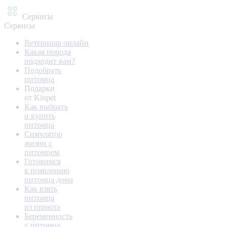
Сервисы
Сервисы
Ветеринар онлайн
Какая порода
подходит вам?
Подобрать
питомца
Подарки
от Kinpet
Как выбрать
и купить
питомца
Симулятор
жизни с
питомцем
Готовимся
к появлению
питомца дома
Как взять
питомца
из приюта
Беременность
у питомца