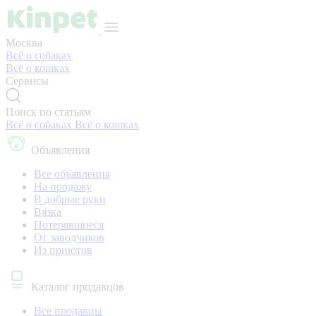
Москва
Всё о собаках
Всё о кошках
Сервисы
Поиск по статьям
Всё о собаках
Всё о кошках
Объявления
Все объявления
На продажу
В добрые руки
Вязка
Потерявшиеся
От заводчиков
Из приютов
Каталог продавцов
Все продавцы