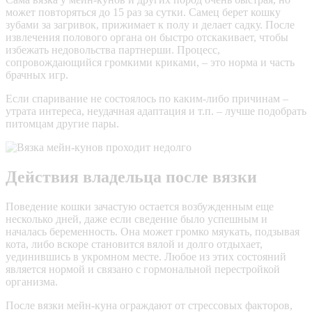
может повторяться до 15 раз за сутки. Самец берет кошку
зубами за загривок, прижимает к полу и делает садку. После
извлечения полового органа он быстро отскакивает, чтобы
избежать недовольства партнерши. Процесс,
сопровождающийся громкими криками, – это норма и часть
брачных игр.
Если спаривание не состоялось по каким-либо причинам –
утрата интереса, неудачная адаптация и т.п. – лучше подобрать
питомцам другие пары.
Действия владельца после вязки
Поведение кошки зачастую остается возбужденным еще
несколько дней, даже если сведение было успешным и
началась беременность. Она может громко мяукать, подзывая
кота, либо вскоре становится вялой и долго отдыхает,
уединившись в укромном месте. Любое из этих состояний
является нормой и связано с гормональной перестройкой
организма.
После вязки мейн-куна ограждают от стрессовых факторов,