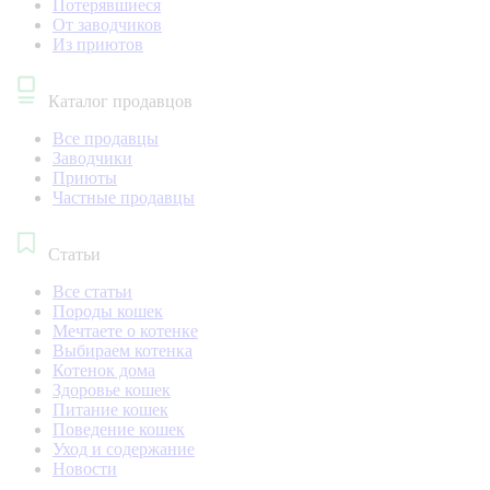
Потерявшиеся
От заводчиков
Из приютов
Каталог продавцов
Все продавцы
Заводчики
Приюты
Частные продавцы
Статьи
Все статьи
Породы кошек
Мечтаете о котенке
Выбираем котенка
Котенок дома
Здоровье кошек
Питание кошек
Поведение кошек
Уход и содержание
Новости