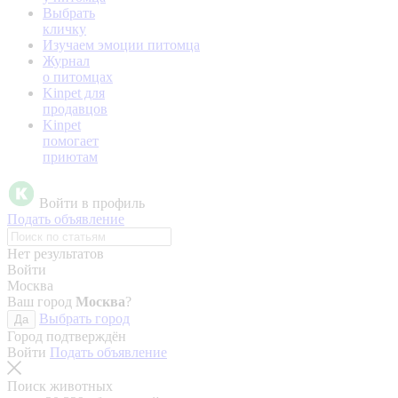
Выбрать
кличку
Изучаем эмоции питомца
Журнал
о питомцах
Kinpet для
продавцов
Kinpet
помогает
приютам
Войти в профиль
Подать объявление
Нет результатов
Войти
Москва
Ваш город
Москва
?
Выбрать город
Да
Город подтверждён
Войти
Подать объявление
Поиск животных