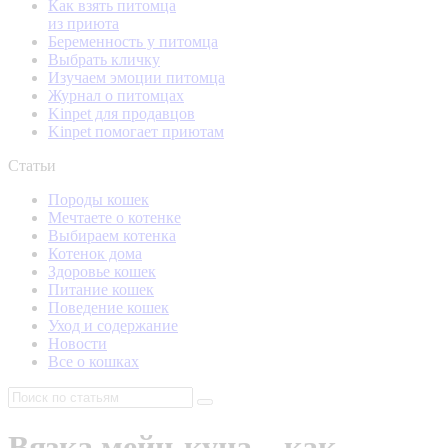
Как взять питомца
из приюта
Беременность у питомца
Выбрать кличку
Изучаем эмоции питомца
Журнал о питомцах
Kinpet для продавцов
Kinpet помогает приютам
Статьи
Породы кошек
Мечтаете о котенке
Выбираем котенка
Котенок дома
Здоровье кошек
Питание кошек
Поведение кошек
Уход и содержание
Новости
Все о кошках
Вязка мейн-куна – как