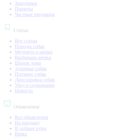
Заводчики
Приюты
Частные продавцы
Статьи
Все статьи
Породы собак
Мечтаете о щенке
Выбираем щенка
Щенок дома
Здоровье собак
Питание собак
Дрессировка собак
Уход и содержание
Новости
Объявления
Все объявления
На продажу
В добрые руки
Вязка