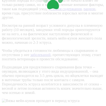
крупной породы из существующих. На ее начало влияет не
только размер самки, но и многочисленные внешние факторы,
такие как подходящий уход,
условия содержания
,
рацион
,
время года, присутствие поблизости взрослых котов и многие
другие.
Несмотря на ранний возраст условного допуска в племенную
работу (10 месяцев), заводчики этой породы ориентируются
не на него, а на фактическое наступление физической и
физиологической зрелости, вязать мейн-кунов женского пола
можно, начиная со 2-3
эструса
.
Чтобы убедиться в готовности любимицы к спариванию и
отсутствии у нее
заболеваний
, препятствующих этому, стоит
посетить ветеринара и провести обследование.
Подходящая для продуктивного спаривания фаза течки –
овуляция, являющаяся у этого вида индуцированной, – она
обычно приходится на 3-5 день цикла, но яйцеклетки выходят
в маточные трубы только после контакта с самцом.
Периодичность эструса колеблется в зависимости от сезона –
весной и летом половая активность кошек значительно выше,
чем осенью и зимой.