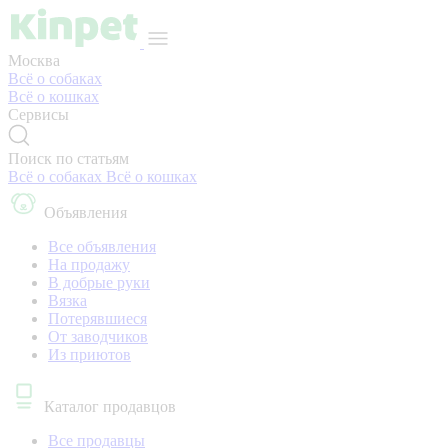
Москва
Всё о собаках
Всё о кошках
Сервисы
Поиск по статьям
Всё о собаках
Всё о кошках
Объявления
Все объявления
На продажу
В добрые руки
Вязка
Потерявшиеся
От заводчиков
Из приютов
Каталог продавцов
Все продавцы