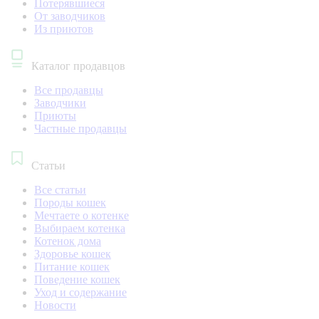
Потерявшиеся
От заводчиков
Из приютов
Каталог продавцов
Все продавцы
Заводчики
Приюты
Частные продавцы
Статьи
Все статьи
Породы кошек
Мечтаете о котенке
Выбираем котенка
Котенок дома
Здоровье кошек
Питание кошек
Поведение кошек
Уход и содержание
Новости