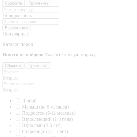
Сбросить
Применить
Породы собак
Выбрать все
Популярные
Каталог пород
Ничего не найдено
Укажите другую породу
Сбросить
Применить
Возраст
Возраст
Любой
Малыш (до 6 месяцев)
Подросток (6-11 месяцев)
Взрослеющий (1-3 года)
Взрослый (4-6 лет)
Стареющий (7-11 лет)