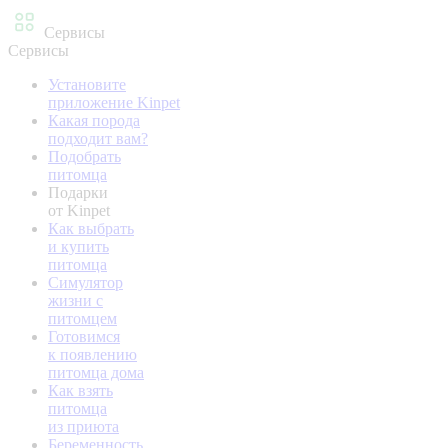
Сервисы
Сервисы
Установите
приложение Kinpet
Какая порода
подходит вам?
Подобрать
питомца
Подарки
от Kinpet
Как выбрать
и купить
питомца
Симулятор
жизни с
питомцем
Готовимся
к появлению
питомца дома
Как взять
питомца
из приюта
Беременность