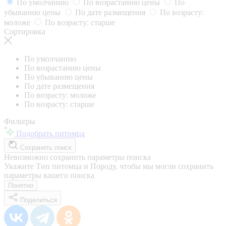
По умолчанию
По возрастанию цены
По
убыванию цены
По дате размещения
По возрасту:
моложе
По возрасту: старше
Сортировка
По умолчанию
По возрастанию цены
По убыванию цены
По дате размещения
По возрасту: моложе
По возрасту: старше
Фильтры
Подобрать питомца
Сохранить поиск
Невозможно сохранить параметры поиска
Укажите Тип питомца и Породу, чтобы мы могли сохранить
параметры вашего поиска
Понятно
Поделиться