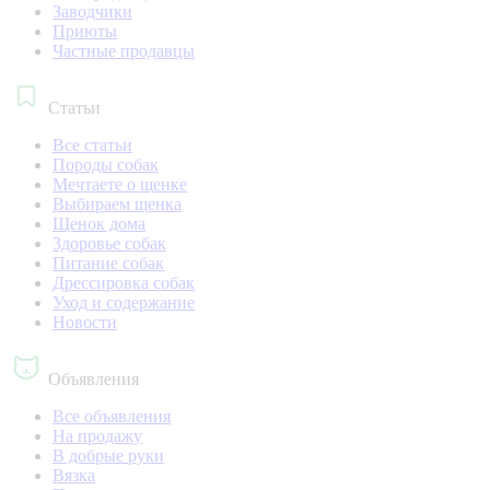
Заводчики
Приюты
Частные продавцы
Статьи
Все статьи
Породы собак
Мечтаете о щенке
Выбираем щенка
Щенок дома
Здоровье собак
Питание собак
Дрессировка собак
Уход и содержание
Новости
Объявления
Все объявления
На продажу
В добрые руки
Вязка