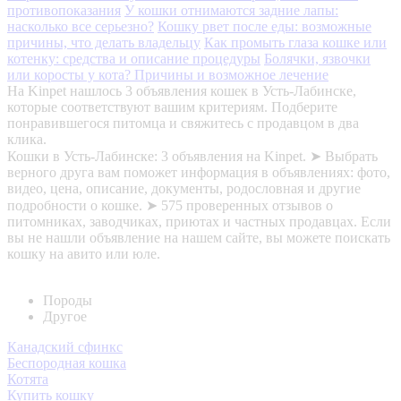
противопоказания
У кошки отнимаются задние лапы:
насколько все серьезно?
Кошку рвет после еды: возможные
причины, что делать владельцу
Как промыть глаза кошке или
котенку: средства и описание процедуры
Болячки, язвочки
или коросты у кота? Причины и возможное лечение
На Kinpet нашлось 3 объявления кошек в Усть-Лабинске,
которые соответствуют вашим критериям. Подберите
понравившегося питомца и свяжитесь с продавцом в два
клика.
Кошки в Усть-Лабинске: 3 объявления на Kinpet. ➤ Выбрать
верного друга вам поможет информация в объявлениях: фото,
видео, цена, описание, документы, родословная и другие
подробности о кошке. ➤ 575 проверенных отзывов о
питомниках, заводчиках, приютах и частных продавцах. Если
вы не нашли объявление на нашем сайте, вы можете поискать
кошку на авито или юле.
Породы
Другое
Канадский сфинкс
Беспородная кошка
Котята
Купить кошку