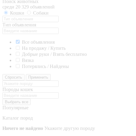
Поиск животных
среди 20 329 объявлений
Кошки
Собаки
Тип объявления
Все объявления
На продажу / Купить
Добрые руки / Взять бесплатно
Вязка
Потерялись / Найдены
Сбросить
Применить
Породы кошек
Выбрать все
Популярные
Каталог пород
Ничего не найдено
Укажите другую породу