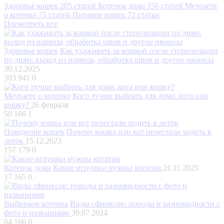
Здоровье кошек
205 статей
Котенок дома
156 статей
Мечтаете
о котенке
75 статей
Питание кошек
72 статьи
Посмотреть все
Здоровье кошек
Как ухаживать за кошкой после стерилизации
по дням: выход из наркоза, обработка швов и другие нюансы
30.12.2025
303 941
0
Мечтаете о котенке
Кого лучше выбрать для дома: кота или
кошку?
26 февраля
50 166
1
Поведение кошек
Почему кошка или кот перестали ходить в
лоток
15.12.2023
157 179
0
Котенок дома
Какие игрушки нужны котятам
21.11.2025
17 165
0
Выбираем котенка
Виды сфинксов: породы и разновидности с
фото и названиями
30.07.2024
64 166
0