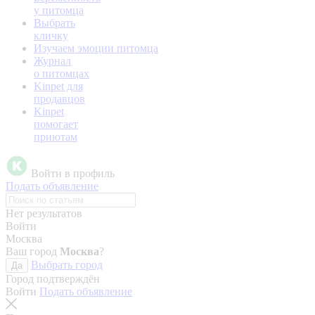
у питомца
Выбрать
кличку
Изучаем эмоции питомца
Журнал
о питомцах
Kinpet для
продавцов
Kinpet
помогает
приютам
Войти в профиль
Подать объявление
Нет результатов
Войти
Москва
Ваш город
Москва
?
Выбрать город
Да
Город подтверждён
Войти
Подать объявление