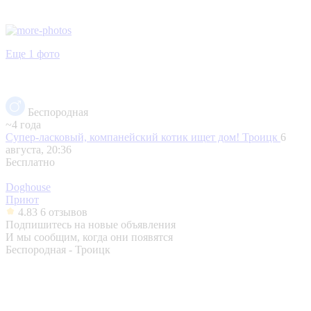
Еще 1 фото
Беспородная
~4 года
Супер-ласковый, компанейский котик ищет дом!
Троицк
6
августа, 20:36
Бесплатно
Doghouse
Приют
4.83
6 отзывов
Подпишитесь на новые объявления
И мы сообщим, когда они появятся
Беспородная - Троицк