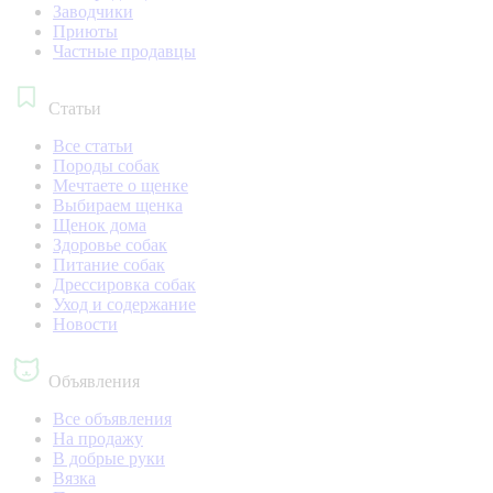
Заводчики
Приюты
Частные продавцы
Статьи
Все статьи
Породы собак
Мечтаете о щенке
Выбираем щенка
Щенок дома
Здоровье собак
Питание собак
Дрессировка собак
Уход и содержание
Новости
Объявления
Все объявления
На продажу
В добрые руки
Вязка