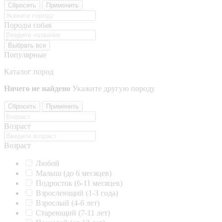
Сбросить
Применить
Породы собак
Выбрать все
Популярные
Каталог пород
Ничего не найдено
Укажите другую породу
Сбросить
Применить
Возраст
Возраст
Любой
Малыш (до 6 месяцев)
Подросток (6-11 месяцев)
Взрослеющий (1-3 года)
Взрослый (4-6 лет)
Стареющий (7-11 лет)