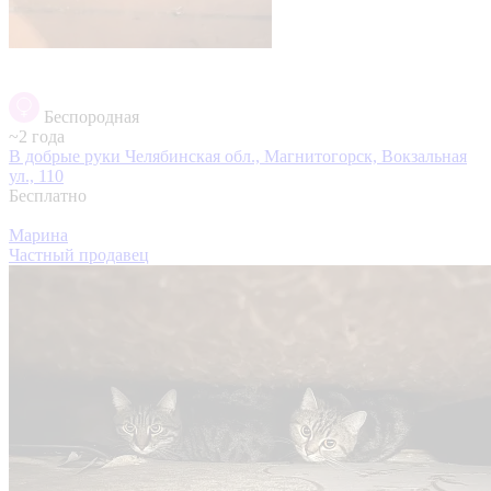
Беспородная
~2 года
В добрые руки
Челябинская обл., Магнитогорск, Вокзальная
ул., 110
Бесплатно
Марина
Частный продавец