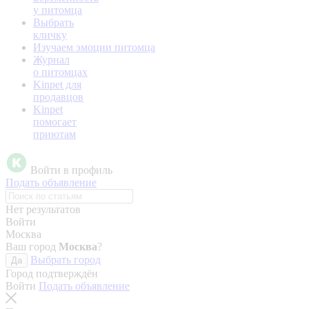
у питомца
Выбрать
кличку
Изучаем эмоции питомца
Журнал
о питомцах
Kinpet для
продавцов
Kinpet
помогает
приютам
Войти в профиль
Подать объявление
Нет результатов
Войти
Москва
Ваш город
Москва
?
Выбрать город
Да
Город подтверждён
Войти
Подать объявление