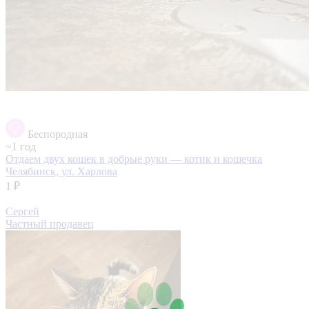
Беспородная
~1 год
Отдаем двух кошек в добрые руки — котик и кошечка
Челябинск, ул. Харлова
1 ₽
Сергей
Частный продавец