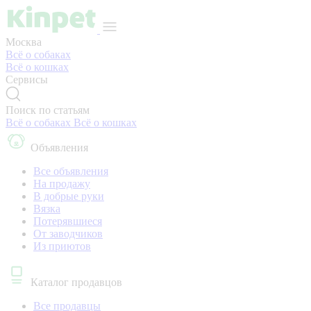
Москва
Всё о собаках
Всё о кошках
Сервисы
Поиск по статьям
Всё о собаках
Всё о кошках
Объявления
Все объявления
На продажу
В добрые руки
Вязка
Потерявшиеся
От заводчиков
Из приютов
Каталог продавцов
Все продавцы