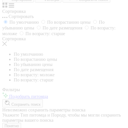
Сортировка
Сортировать
По умолчанию
По возрастанию цены
По
убыванию цены
По дате размещения
По возрасту:
моложе
По возрасту: старше
Сортировка
По умолчанию
По возрастанию цены
По убыванию цены
По дате размещения
По возрасту: моложе
По возрасту: старше
Фильтры
Подобрать питомца
Сохранить поиск
Невозможно сохранить параметры поиска
Укажите Тип питомца и Породу, чтобы мы могли сохранить
параметры вашего поиска
Понятно