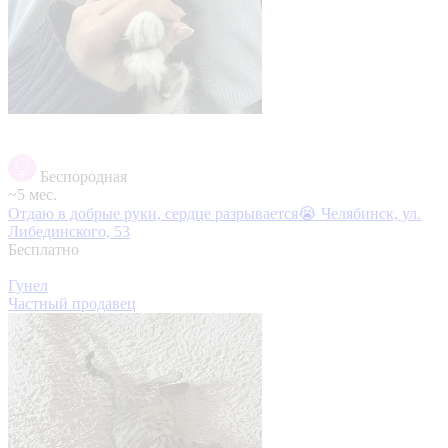
Беспородная
~5 мес.
Отдаю в добрые руки, сердце разрывается😭
Челябинск, ул.
Либединского, 53
Бесплатно
Гунел
Частный продавец