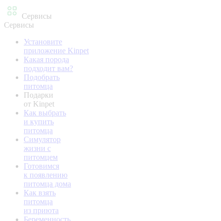
Сервисы
Сервисы
Установите
приложение Kinpet
Какая порода
подходит вам?
Подобрать
питомца
Подарки
от Kinpet
Как выбрать
и купить
питомца
Симулятор
жизни с
питомцем
Готовимся
к появлению
питомца дома
Как взять
питомца
из приюта
Беременность