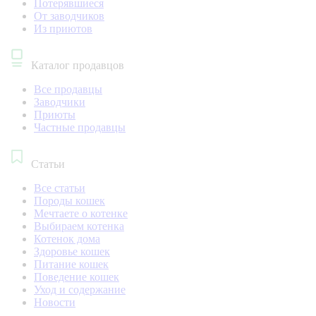
Потерявшиеся
От заводчиков
Из приютов
Каталог продавцов
Все продавцы
Заводчики
Приюты
Частные продавцы
Статьи
Все статьи
Породы кошек
Мечтаете о котенке
Выбираем котенка
Котенок дома
Здоровье кошек
Питание кошек
Поведение кошек
Уход и содержание
Новости