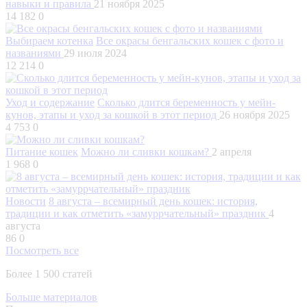
навыки и правила
21 ноября 2025
14 182
0
Выбираем котенка
Все окрасы бенгальских кошек с фото и
названиями
29 июля 2024
12 214
0
Уход и содержание
Сколько длится беременность у мейн-
кунов, этапы и уход за кошкой в этот период
26 ноября 2025
4 753
0
Питание кошек
Можно ли сливки кошкам?
2 апреля
1 968
0
Новости
8 августа – всемирный день кошек: история,
традиции и как отметить «замуррчательный» праздник
4
августа
86
0
Посмотреть все
Более 1 500 статей
Больше материалов