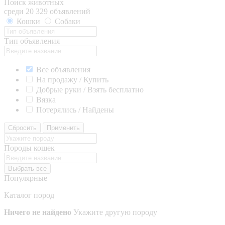
Поиск животных
среди 20 329 объявлений
Кошки
Собаки
Тип объявления
Все объявления
На продажу / Купить
Добрые руки / Взять бесплатно
Вязка
Потерялись / Найдены
Сбросить
Применить
Породы кошек
Выбрать все
Популярные
Каталог пород
Ничего не найдено
Укажите другую породу