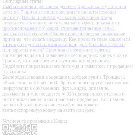
Популярные статьи
Имена и клички для кошек-девочек
Кровь в кале у кота или
котенка: 7 причин возникновения и варианты помощи
питомцу
Имена и клички для котов-мальчиков
Когда
стерилизовать кошку: оптимальный возраст, показания и
противопоказания
У кошки отнимаются задние лапы:
насколько все серьезно?
Кошку рвет после еды: возможные
причины, что делать владельцу
Как промыть глаза кошке или
котенку: средства и описание процедуры
Болячки, язвочки
или коросты у кота? Причины и возможное лечение
На Kinpet нашлось 1 объявление беспородных кошек в дар в
Троицке, которые соответствуют вашим критериям.
Подберите понравившегося питомца и свяжитесь с продавцом
в два клика.
Беспородные кошки в хорошие и добрые руки в Троицке: 1
объявление на Kinpet. ➤ Выбрать верного друга вам поможет
информация в объявлениях: фото, видео, описание,
документы и многое другое ➤ 338 проверенных отзывов о
питомниках, заводчиках и частных продавцах. Если вы не
нашли объявление на нашем сайте, вы можете
взять беспородную кошку на авито или юле.
Установите приложение Kinpet