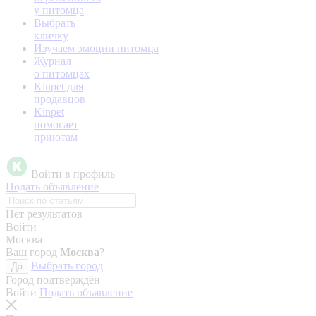
у питомца
Выбрать
кличку
Изучаем эмоции питомца
Журнал
о питомцах
Kinpet для
продавцов
Kinpet
помогает
приютам
Войти в профиль
Подать объявление
Нет результатов
Войти
Москва
Ваш город
Москва
?
Выбрать город
Да
Город подтверждён
Войти
Подать объявление