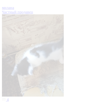
милана
Частный продавец
4