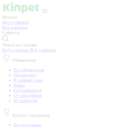
Москва
Всё о собаках
Всё о кошках
Сервисы
Поиск по статьям
Всё о собаках
Всё о кошках
Объявления
Все объявления
На продажу
В добрые руки
Вязка
Потерявшиеся
От заводчиков
Из приютов
Каталог продавцов
Все продавцы