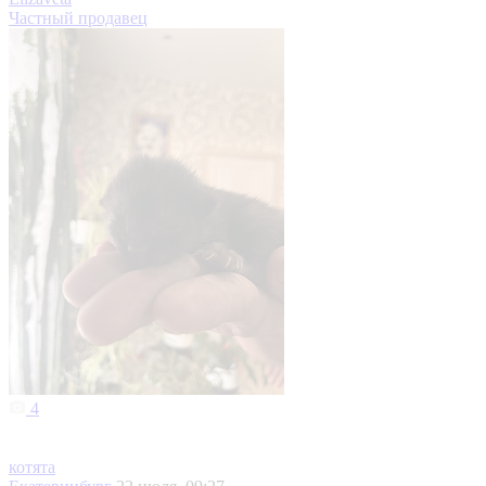
Частный продавец
4
котята