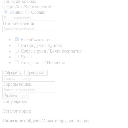
Поиск животных
среди 20 329 объявлений
Кошки
Собаки
Тип объявления
Все объявления
На продажу / Купить
Добрые руки / Взять бесплатно
Вязка
Потерялись / Найдены
Сбросить
Применить
Породы кошек
Выбрать все
Популярные
Каталог пород
Ничего не найдено
Укажите другую породу