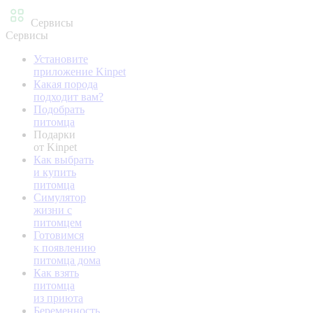
Сервисы
Сервисы
Установите
приложение Kinpet
Какая порода
подходит вам?
Подобрать
питомца
Подарки
от Kinpet
Как выбрать
и купить
питомца
Симулятор
жизни с
питомцем
Готовимся
к появлению
питомца дома
Как взять
питомца
из приюта
Беременность