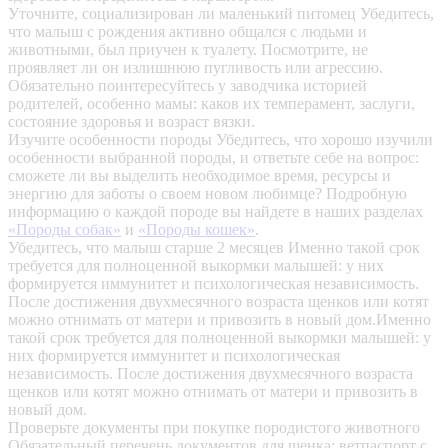
Уточните, социализирован ли маленький питомец
Убедитесь,
что малыш с рождения активно общался с людьми и
животными, был приучен к туалету. Посмотрите, не
проявляет ли он излишнюю пугливость или агрессию.
Обязательно поинтересуйтесь у заводчика историей
родителей, особенно мамы: каков их темперамент, заслуги,
состояние здоровья и возраст вязки.
Изучите особенности породы
Убедитесь, что хорошо изучили
особенности выбранной породы, и ответьте себе на вопрос:
сможете ли вы выделить необходимое время, ресурсы и
энергию для заботы о своем новом любимце? Подробную
информацию о каждой породе вы найдете в наших разделах
«Породы собак»
и
«Породы кошек»
.
Убедитесь, что малыш старше 2 месяцев
Именно такой срок
требуется для полноценной выкормки малышей: у них
формируется иммунитет и психологическая независимость.
После достижения двухмесячного возраста щенков или котят
можно отнимать от матери и привозить в новый дом.Именно
такой срок требуется для полноценной выкормки малышей: у
них формируется иммунитет и психологическая
независимость. После достижения двухмесячного возраста
щенков или котят можно отнимать от матери и привозить в
новый дом.
Проверьте документы при покупке породистого животного
Обязательный перечень документов для щенка: ветпаспорт с