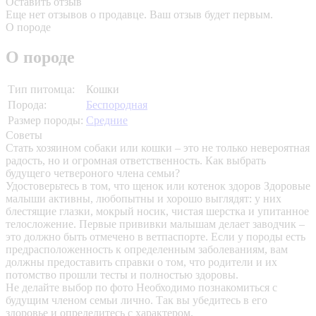
Оставить отзыв
Еще нет отзывов о продавце. Ваш отзыв будет первым.
О породе
О породе
Тип питомца:
Кошки
Порода:
Беспородная
Размер породы:
Средние
Советы
Стать хозяином собаки или кошки – это не только невероятная
радость, но и огромная ответственность. Как выбрать
будущего четвероного члена семьи?
Удостоверьтесь в том, что щенок или котенок здоров
Здоровые
малыши активны, любопытны и хорошо выглядят: у них
блестящие глазки, мокрый носик, чистая шерстка и упитанное
телосложение. Первые прививки малышам делает заводчик –
это должно быть отмечено в ветпаспорте. Если у породы есть
предрасположенность к определенным заболеваниям, вам
должны предоставить справки о том, что родители и их
потомство прошли тесты и полностью здоровы.
Не делайте выбор по фото
Необходимо познакомиться с
будущим членом семьи лично. Так вы убедитесь в его
здоровье и определитесь с характером.