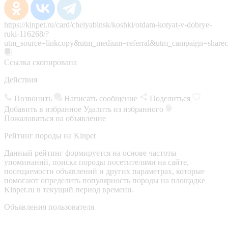
https://kinpet.ru/card/chelyabinsk/koshki/otdam-kotyat-v-dobrye-
ruki-116268/?
utm_source=linkcopy&utm_medium=referral&utm_campaign=sharec
Ссылка скопирована
Действия
Позвонить
Написать сообщение
Поделиться
Добавить в избранное
Удалить из избранного
Пожаловаться на объявление
Рейтинг породы на Kinpet
Данный рейтинг формируется на основе частоты
упоминаний, поиска породы посетителями на сайте,
посещаемости объявлений и других параметрах, которые
помогают определить популярность породы на площадке
Kinpet.ru в текущий период времени.
Объявления пользователя