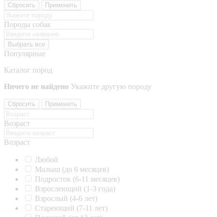
Сбросить
Применить
Породы собак
Выбрать все
Популярные
Каталог пород
Ничего не найдено
Укажите другую породу
Сбросить
Применить
Возраст
Возраст
Любой
Малыш (до 6 месяцев)
Подросток (6-11 месяцев)
Взрослеющий (1-3 года)
Взрослый (4-6 лет)
Стареющий (7-11 лет)