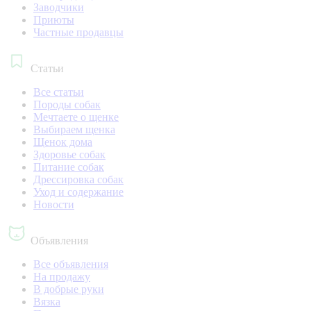
Заводчики
Приюты
Частные продавцы
Статьи
Все статьи
Породы собак
Мечтаете о щенке
Выбираем щенка
Щенок дома
Здоровье собак
Питание собак
Дрессировка собак
Уход и содержание
Новости
Объявления
Все объявления
На продажу
В добрые руки
Вязка