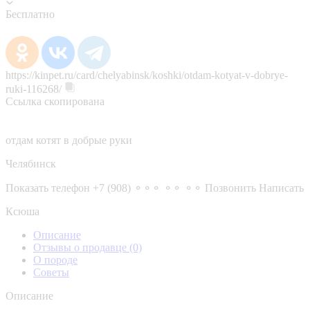
Бесплатно
https://kinpet.ru/card/chelyabinsk/koshki/otdam-kotyat-v-dobrye-
ruki-116268/
Ссылка скопирована
отдам котят в добрые руки
Челябинск
Показать телефон
+7 (908) ⚬⚬⚬ ⚬⚬ ⚬⚬
Позвонить
Написать
Ксюша
Описание
Отзывы о продавце
(0)
О породе
Советы
Описание