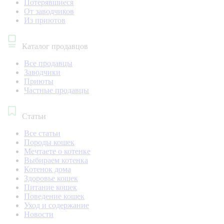
Потерявшиеся
От заводчиков
Из приютов
Каталог продавцов
Все продавцы
Заводчики
Приюты
Частные продавцы
Статьи
Все статьи
Породы кошек
Мечтаете о котенке
Выбираем котенка
Котенок дома
Здоровье кошек
Питание кошек
Поведение кошек
Уход и содержание
Новости