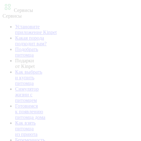
Сервисы
Сервисы
Установите
приложение Kinpet
Какая порода
подходит вам?
Подобрать
питомца
Подарки
от Kinpet
Как выбрать
и купить
питомца
Симулятор
жизни с
питомцем
Готовимся
к появлению
питомца дома
Как взять
питомца
из приюта
Беременность