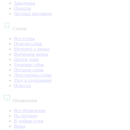
Заводчики
Приюты
Частные продавцы
Статьи
Все статьи
Породы собак
Мечтаете о щенке
Выбираем щенка
Щенок дома
Здоровье собак
Питание собак
Дрессировка собак
Уход и содержание
Новости
Объявления
Все объявления
На продажу
В добрые руки
Вязка