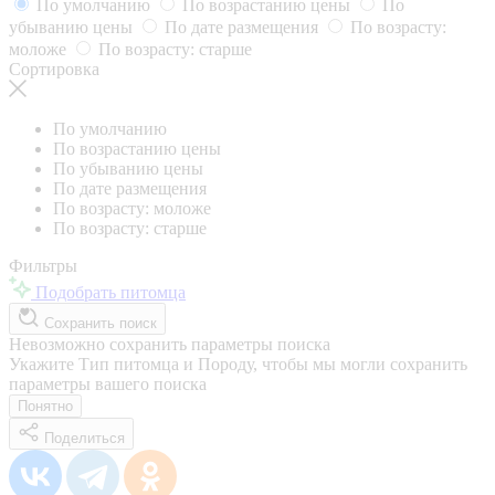
По умолчанию
По возрастанию цены
По
убыванию цены
По дате размещения
По возрасту:
моложе
По возрасту: старше
Сортировка
По умолчанию
По возрастанию цены
По убыванию цены
По дате размещения
По возрасту: моложе
По возрасту: старше
Фильтры
Подобрать питомца
Сохранить поиск
Невозможно сохранить параметры поиска
Укажите Тип питомца и Породу, чтобы мы могли сохранить
параметры вашего поиска
Понятно
Поделиться