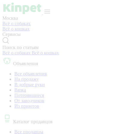
Москва
Всё о собаках
Всё о кошках
Сервисы
Поиск по статьям
Всё о собаках
Всё о кошках
Объявления
Все объявления
На продажу
В добрые руки
Вязка
Потерявшиеся
От заводчиков
Из приютов
Каталог продавцов
Все продавцы