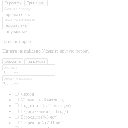
Сбросить
Применить
Породы собак
Выбрать все
Популярные
Каталог пород
Ничего не найдено
Укажите другую породу
Сбросить
Применить
Возраст
Возраст
Любой
Малыш (до 6 месяцев)
Подросток (6-11 месяцев)
Взрослеющий (1-3 года)
Взрослый (4-6 лет)
Стареющий (7-11 лет)