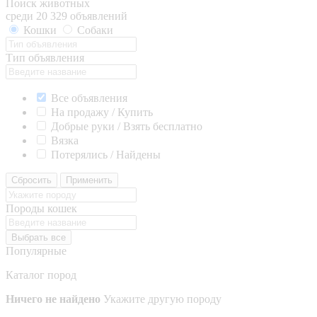
Поиск животных
среди 20 329 объявлений
Кошки
Собаки
Тип объявления
Все объявления
На продажу / Купить
Добрые руки / Взять бесплатно
Вязка
Потерялись / Найдены
Сбросить
Применить
Породы кошек
Выбрать все
Популярные
Каталог пород
Ничего не найдено
Укажите другую породу