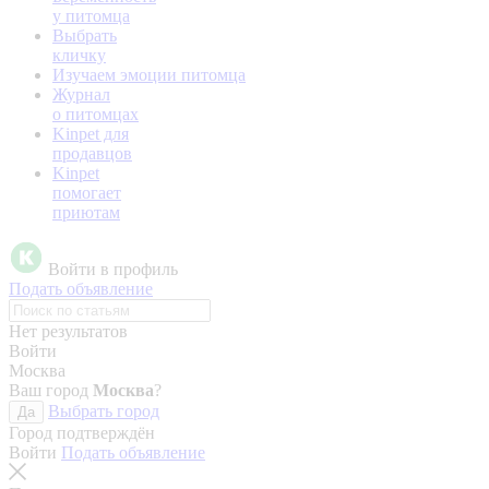
у питомца
Выбрать
кличку
Изучаем эмоции питомца
Журнал
о питомцах
Kinpet для
продавцов
Kinpet
помогает
приютам
Войти в профиль
Подать объявление
Нет результатов
Войти
Москва
Ваш город
Москва
?
Выбрать город
Да
Город подтверждён
Войти
Подать объявление