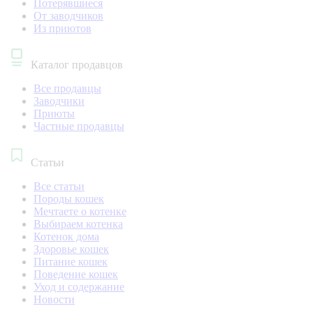
Потерявшиеся
От заводчиков
Из приютов
Каталог продавцов
Все продавцы
Заводчики
Приюты
Частные продавцы
Статьи
Все статьи
Породы кошек
Мечтаете о котенке
Выбираем котенка
Котенок дома
Здоровье кошек
Питание кошек
Поведение кошек
Уход и содержание
Новости