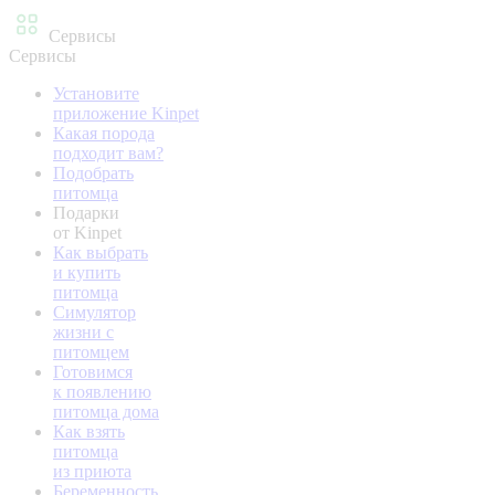
Сервисы
Сервисы
Установите
приложение Kinpet
Какая порода
подходит вам?
Подобрать
питомца
Подарки
от Kinpet
Как выбрать
и купить
питомца
Симулятор
жизни с
питомцем
Готовимся
к появлению
питомца дома
Как взять
питомца
из приюта
Беременность