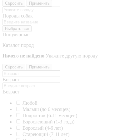
Сбросить
Применить
Породы собак
Выбрать все
Популярные
Каталог пород
Ничего не найдено
Укажите другую породу
Сбросить
Применить
Возраст
Возраст
Любой
Малыш (до 6 месяцев)
Подросток (6-11 месяцев)
Взрослеющий (1-3 года)
Взрослый (4-6 лет)
Стареющий (7-11 лет)