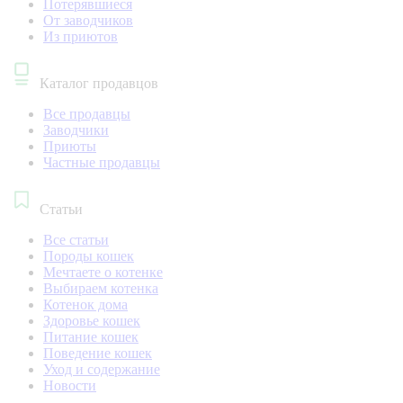
Потерявшиеся
От заводчиков
Из приютов
Каталог продавцов
Все продавцы
Заводчики
Приюты
Частные продавцы
Статьи
Все статьи
Породы кошек
Мечтаете о котенке
Выбираем котенка
Котенок дома
Здоровье кошек
Питание кошек
Поведение кошек
Уход и содержание
Новости