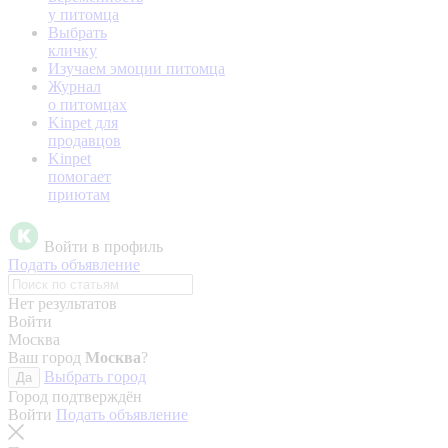
у питомца
Выбрать
кличку
Изучаем эмоции питомца
Журнал
о питомцах
Kinpet для
продавцов
Kinpet
помогает
приютам
Войти в профиль
Подать объявление
Нет результатов
Войти
Москва
Ваш город
Москва
?
Выбрать город
Да
Город подтверждён
Войти
Подать объявление