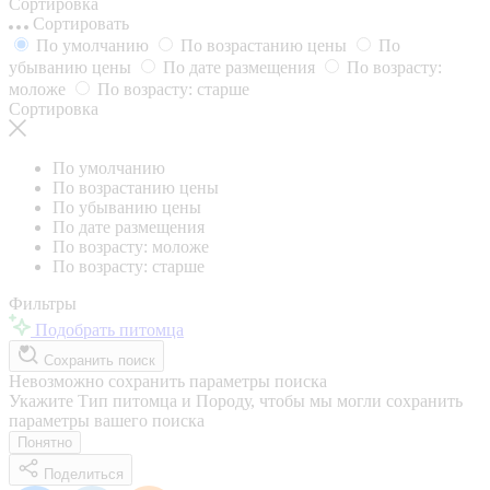
Сортировка
Сортировать
По умолчанию
По возрастанию цены
По
убыванию цены
По дате размещения
По возрасту:
моложе
По возрасту: старше
Сортировка
По умолчанию
По возрастанию цены
По убыванию цены
По дате размещения
По возрасту: моложе
По возрасту: старше
Фильтры
Подобрать питомца
Сохранить поиск
Невозможно сохранить параметры поиска
Укажите Тип питомца и Породу, чтобы мы могли сохранить
параметры вашего поиска
Понятно
Поделиться