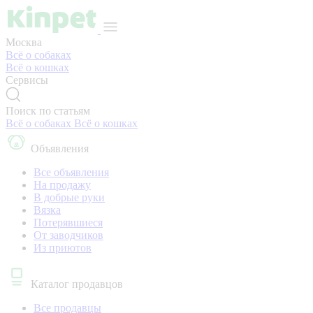
Москва
Всё о собаках
Всё о кошках
Сервисы
Поиск по статьям
Всё о собаках
Всё о кошках
Объявления
Все объявления
На продажу
В добрые руки
Вязка
Потерявшиеся
От заводчиков
Из приютов
Каталог продавцов
Все продавцы