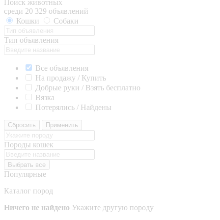
Поиск животных
среди 20 329 объявлений
Кошки
Собаки
Тип объявления
Все объявления
На продажу / Купить
Добрые руки / Взять бесплатно
Вязка
Потерялись / Найдены
Сбросить
Применить
Породы кошек
Выбрать все
Популярные
Каталог пород
Ничего не найдено
Укажите другую породу