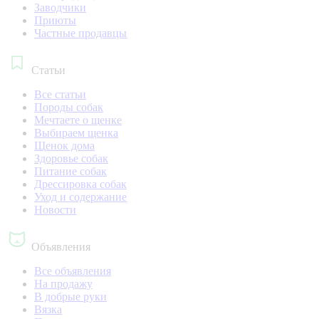
Заводчики
Приюты
Частные продавцы
Статьи
Все статьи
Породы собак
Мечтаете о щенке
Выбираем щенка
Щенок дома
Здоровье собак
Питание собак
Дрессировка собак
Уход и содержание
Новости
Объявления
Все объявления
На продажу
В добрые руки
Вязка