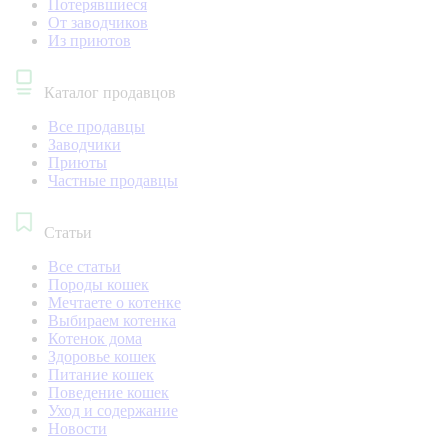
Потерявшиеся
От заводчиков
Из приютов
Каталог продавцов
Все продавцы
Заводчики
Приюты
Частные продавцы
Статьи
Все статьи
Породы кошек
Мечтаете о котенке
Выбираем котенка
Котенок дома
Здоровье кошек
Питание кошек
Поведение кошек
Уход и содержание
Новости