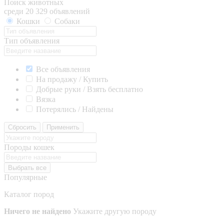
Поиск животных
среди 20 329 объявлений
Кошки
Собаки
Тип объявления
Все объявления
На продажу / Купить
Добрые руки / Взять бесплатно
Вязка
Потерялись / Найдены
Сбросить
Применить
Породы кошек
Выбрать все
Популярные
Каталог пород
Ничего не найдено
Укажите другую породу