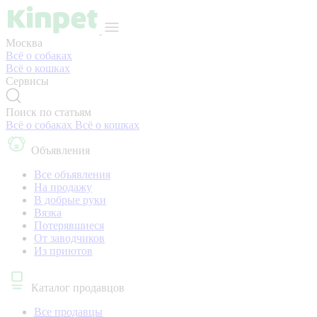
Москва
Всё о собаках
Всё о кошках
Сервисы
Поиск по статьям
Всё о собаках
Всё о кошках
Объявления
Все объявления
На продажу
В добрые руки
Вязка
Потерявшиеся
От заводчиков
Из приютов
Каталог продавцов
Все продавцы