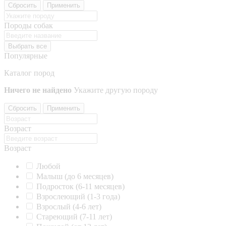
Сбросить
Применить
Породы собак
Выбрать все
Популярные
Каталог пород
Ничего не найдено
Укажите другую породу
Сбросить
Применить
Возраст
Возраст
Любой
Малыш (до 6 месяцев)
Подросток (6-11 месяцев)
Взрослеющий (1-3 года)
Взрослый (4-6 лет)
Стареющий (7-11 лет)