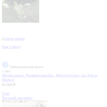
Еще 2 фото
Американская акита
1 мес.
Щенки акита.
Челябинская обл., Магнитогорск, пр. Карла
Маркса
60 000 ₽
Олег
Частный продавец