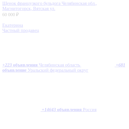
Щенок французкого бульдога
Челябинская обл.,
Магнитогорск, Вятская ул.
60 000 ₽
Екатерина
Частный продавец
+
223
объявления
Челябинская область
+
681
объявление
Уральский федеральный округ
+
14643
объявления
Россия