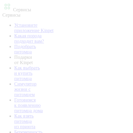
Сервисы
Сервисы
Установите
приложение Kinpet
Какая порода
подходит вам?
Подобрать
питомца
Подарки
от Kinpet
Как выбрать
и купить
питомца
Симулятор
жизни с
питомцем
Готовимся
к появлению
питомца дома
Как взять
питомца
из приюта
Беременность