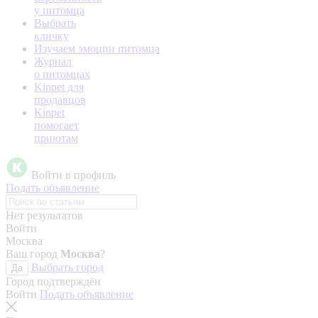
у питомца
Выбрать
кличку
Изучаем эмоции питомца
Журнал
о питомцах
Kinpet для
продавцов
Kinpet
помогает
приютам
Войти в профиль
Подать объявление
Нет результатов
Войти
Москва
Ваш город
Москва
?
Выбрать город
Да
Город подтверждён
Войти
Подать объявление