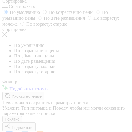
Сортировка
Сортировать
По умолчанию
По возрастанию цены
По
убыванию цены
По дате размещения
По возрасту:
моложе
По возрасту: старше
Сортировка
По умолчанию
По возрастанию цены
По убыванию цены
По дате размещения
По возрасту: моложе
По возрасту: старше
Фильтры
Подобрать питомца
Сохранить поиск
Невозможно сохранить параметры поиска
Укажите Тип питомца и Породу, чтобы мы могли сохранить
параметры вашего поиска
Понятно
Поделиться