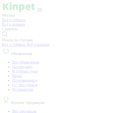
Москва
Всё о собаках
Всё о кошках
Сервисы
Поиск по статьям
Всё о собаках
Всё о кошках
Объявления
Все объявления
На продажу
В добрые руки
Вязка
Потерявшиеся
От заводчиков
Из приютов
Каталог продавцов
Все продавцы