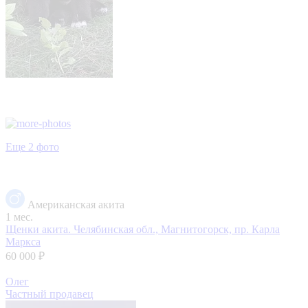
Еще 2 фото
Американская акита
1 мес.
Щенки акита.
Челябинская обл., Магнитогорск, пр. Карла
Маркса
60 000 ₽
Олег
Частный продавец