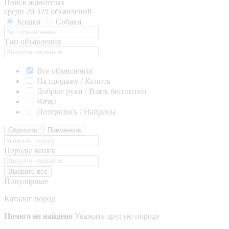
Поиск животных
среди 20 329 объявлений
Кошки
Собаки
Тип объявления
Все объявления
На продажу / Купить
Добрые руки / Взять бесплатно
Вязка
Потерялись / Найдены
Сбросить
Применить
Породы кошек
Выбрать все
Популярные
Каталог пород
Ничего не найдено
Укажите другую породу