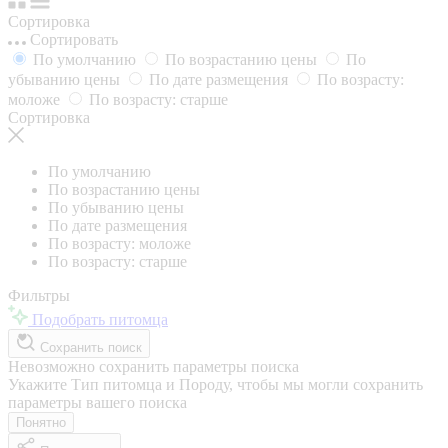
Сортировка
Сортировать
По умолчанию
По возрастанию цены
По
убыванию цены
По дате размещения
По возрасту:
моложе
По возрасту: старше
Сортировка
По умолчанию
По возрастанию цены
По убыванию цены
По дате размещения
По возрасту: моложе
По возрасту: старше
Фильтры
Подобрать питомца
Сохранить поиск
Невозможно сохранить параметры поиска
Укажите Тип питомца и Породу, чтобы мы могли сохранить
параметры вашего поиска
Понятно