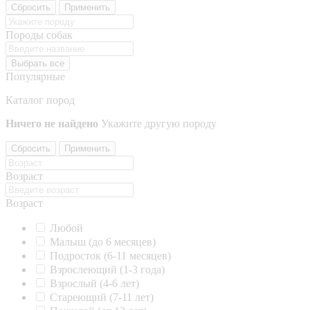
Сбросить
Применить
Породы собак
Выбрать все
Популярные
Каталог пород
Ничего не найдено
Укажите другую породу
Сбросить
Применить
Возраст
Возраст
Любой
Малыш (до 6 месяцев)
Подросток (6-11 месяцев)
Взрослеющий (1-3 года)
Взрослый (4-6 лет)
Стареющий (7-11 лет)