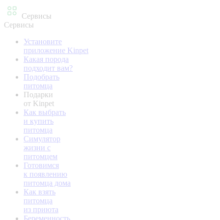
Сервисы
Сервисы
Установите
приложение Kinpet
Какая порода
подходит вам?
Подобрать
питомца
Подарки
от Kinpet
Как выбрать
и купить
питомца
Симулятор
жизни с
питомцем
Готовимся
к появлению
питомца дома
Как взять
питомца
из приюта
Беременность