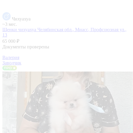
Чихуахуа
~3 мес.
Щенки чихуахуа
Челябинская обл., Миасс, Профсоюзная ул.,
13
65 000 ₽
Документы проверены
Валерия
Заводчик