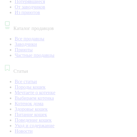
Потерявшиеся
От заводчиков
Из приютов
Каталог продавцов
Все продавцы
Заводчики
Приюты
Частные продавцы
Статьи
Все статьи
Породы кошек
Мечтаете о котенке
Выбираем котенка
Котенок дома
Здоровье кошек
Питание кошек
Поведение кошек
Уход и содержание
Новости