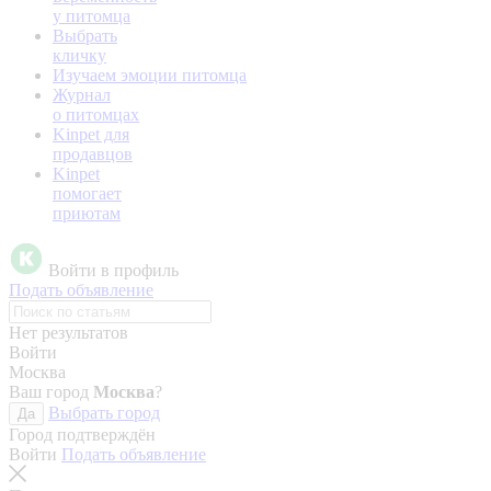
у питомца
Выбрать
кличку
Изучаем эмоции питомца
Журнал
о питомцах
Kinpet для
продавцов
Kinpet
помогает
приютам
Войти в профиль
Подать объявление
Нет результатов
Войти
Москва
Ваш город
Москва
?
Выбрать город
Да
Город подтверждён
Войти
Подать объявление