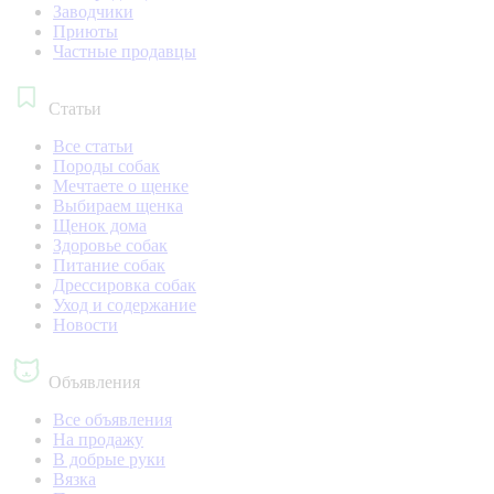
Заводчики
Приюты
Частные продавцы
Статьи
Все статьи
Породы собак
Мечтаете о щенке
Выбираем щенка
Щенок дома
Здоровье собак
Питание собак
Дрессировка собак
Уход и содержание
Новости
Объявления
Все объявления
На продажу
В добрые руки
Вязка