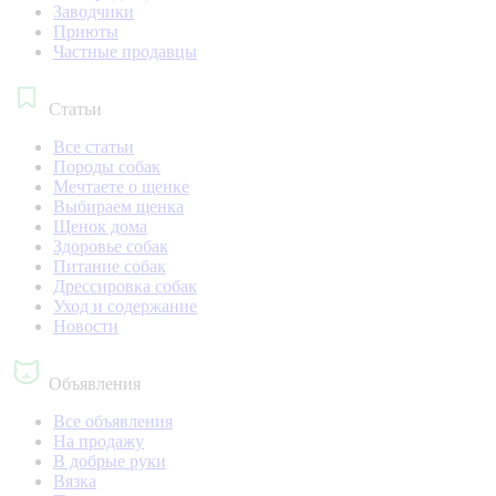
Заводчики
Приюты
Частные продавцы
Статьи
Все статьи
Породы собак
Мечтаете о щенке
Выбираем щенка
Щенок дома
Здоровье собак
Питание собак
Дрессировка собак
Уход и содержание
Новости
Объявления
Все объявления
На продажу
В добрые руки
Вязка