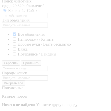
Поиск животных
среди 20 329 объявлений
Кошки
Собаки
Тип объявления
Все объявления
На продажу / Купить
Добрые руки / Взять бесплатно
Вязка
Потерялись / Найдены
Сбросить
Применить
Породы кошек
Выбрать все
Популярные
Каталог пород
Ничего не найдено
Укажите другую породу