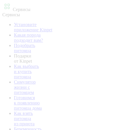
Сервисы
Сервисы
Установите
приложение Kinpet
Какая порода
подходит вам?
Подобрать
питомца
Подарки
от Kinpet
Как выбрать
и купить
питомца
Симулятор
жизни с
питомцем
Готовимся
к появлению
питомца дома
Как взять
питомца
из приюта
Беременность