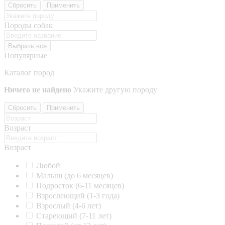
Сбросить
Применить
Породы собак
Выбрать все
Популярные
Каталог пород
Ничего не найдено
Укажите другую породу
Сбросить
Применить
Возраст
Возраст
Любой
Малыш (до 6 месяцев)
Подросток (6-11 месяцев)
Взрослеющий (1-3 года)
Взрослый (4-6 лет)
Стареющий (7-11 лет)