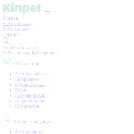
Москва
Всё о собаках
Всё о кошках
Сервисы
Поиск по статьям
Всё о собаках
Всё о кошках
Объявления
Все объявления
На продажу
В добрые руки
Вязка
Потерявшиеся
От заводчиков
Из приютов
Каталог продавцов
Все продавцы