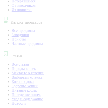
Потерявшиеся
От заводчиков
Из приютов
Каталог продавцов
Все продавцы
Заводчики
Приюты
Частные продавцы
Статьи
Все статьи
Породы кошек
Мечтаете о котенке
Выбираем котенка
Котенок дома
Здоровье кошек
Питание кошек
Поведение кошек
Уход и содержание
Новости