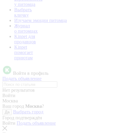
у питомца
Выбрать
кличку
Изучаем эмоции питомца
Журнал
о питомцах
Kinpet для
продавцов
Kinpet
помогает
приютам
Войти в профиль
Подать объявление
Нет результатов
Войти
Москва
Ваш город
Москва
?
Выбрать город
Да
Город подтверждён
Войти
Подать объявление