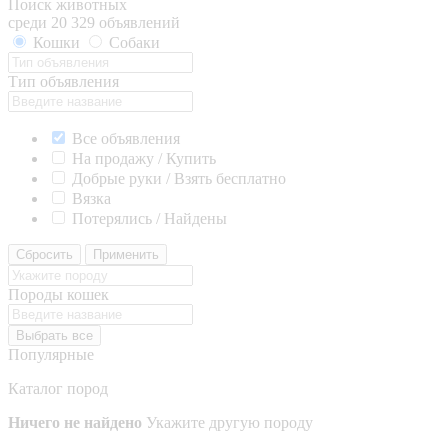
Поиск животных
среди 20 329 объявлений
Кошки
Собаки
Тип объявления
Все объявления
На продажу / Купить
Добрые руки / Взять бесплатно
Вязка
Потерялись / Найдены
Сбросить
Применить
Породы кошек
Выбрать все
Популярные
Каталог пород
Ничего не найдено
Укажите другую породу