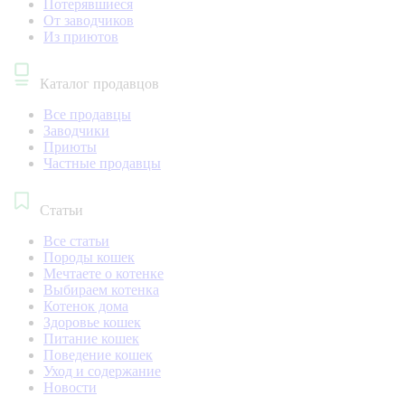
Потерявшиеся
От заводчиков
Из приютов
Каталог продавцов
Все продавцы
Заводчики
Приюты
Частные продавцы
Статьи
Все статьи
Породы кошек
Мечтаете о котенке
Выбираем котенка
Котенок дома
Здоровье кошек
Питание кошек
Поведение кошек
Уход и содержание
Новости