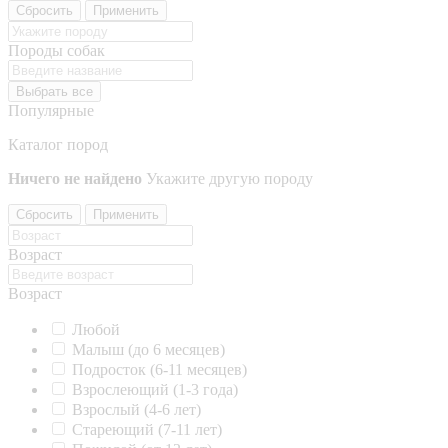
Сбросить
Применить
Породы собак
Выбрать все
Популярные
Каталог пород
Ничего не найдено
Укажите другую породу
Сбросить
Применить
Возраст
Возраст
Любой
Малыш (до 6 месяцев)
Подросток (6-11 месяцев)
Взрослеющий (1-3 года)
Взрослый (4-6 лет)
Стареющий (7-11 лет)