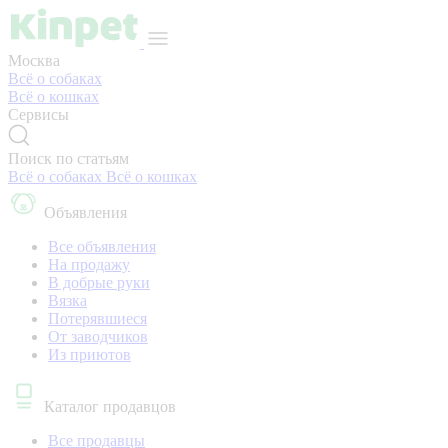
Москва
Всё о собаках
Всё о кошках
Сервисы
Поиск по статьям
Всё о собаках
Всё о кошках
Объявления
Все объявления
На продажу
В добрые руки
Вязка
Потерявшиеся
От заводчиков
Из приютов
Каталог продавцов
Все продавцы