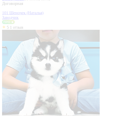
Договорная
101 Щеночек (Наталья)
Заводчик
5
1 отзыв