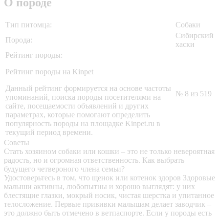
О породе
Тип питомца:
Собаки
Сибирский
Порода:
хаски
Рейтинг породы:
Рейтинг породы на Kinpet
Данный рейтинг формируется на основе частоты
№ 8 из 519
упоминаний, поиска породы посетителями на
сайте, посещаемости объявлений и других
параметрах, которые помогают определить
популярность породы на площадке Kinpet.ru в
текущий период времени.
Советы
Стать хозяином собаки или кошки – это не только невероятная
радость, но и огромная ответственность. Как выбрать
будущего четвероного члена семьи?
Удостоверьтесь в том, что щенок или котенок здоров
Здоровые
малыши активны, любопытны и хорошо выглядят: у них
блестящие глазки, мокрый носик, чистая шерстка и упитанное
телосложение. Первые прививки малышам делает заводчик –
это должно быть отмечено в ветпаспорте. Если у породы есть