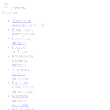
Сервисы
Сервисы
Установите
приложение Kinpet
Какая порода
подходит вам?
Подобрать
питомца
Подарки
от Kinpet
Как выбрать
и купить
питомца
Симулятор
жизни с
питомцем
Готовимся
к появлению
питомца дома
Как взять
питомца
из приюта
Беременность