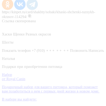
https://kinpet.ru/card/shakhty/sobaki/khaski-shchenki-raznykh-
okrasov-114294/
Ссылка скопирована
Хаски Щенки Разных окрасов
Шахты
Показать телефон
+7 (910) ⚬⚬⚬ ⚬⚬ ⚬⚬
Позвонить
Написать
Наталья
Подарки при приобретении питомца
Набор
от Royal Canin
Подарочный набор для вашего питомца, который поможет
вам позаботиться о нем с первых дней жизни в новом доме.
В наборе вы найдете: