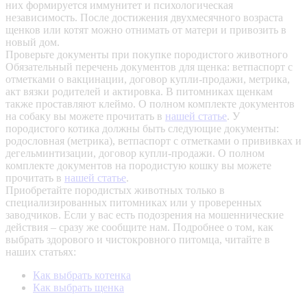
них формируется иммунитет и психологическая
независимость. После достижения двухмесячного возраста
щенков или котят можно отнимать от матери и привозить в
новый дом.
Проверьте документы при покупке породистого животного
Обязательный перечень документов для щенка: ветпаспорт с
отметками о вакцинации, договор купли-продажи, метрика,
акт вязки родителей и актировка. В питомниках щенкам
также проставляют клеймо. О полном комплекте документов
на собаку вы можете прочитать в
нашей статье
.
У
породистого котика должны быть следующие документы:
родословная (метрика), ветпаспорт с отметками о прививках и
дегельминтизации, договор купли-продажи. О полном
комплекте документов на породистую кошку вы можете
прочитать в
нашей статье
.
Приобретайте породистых животных только в
специализированных питомниках или у проверенных
заводчиков. Если у вас есть подозрения на мошеннические
действия – сразу же сообщите нам.
Подробнее о том, как
выбрать здорового и чистокровного питомца, читайте в
наших статьях:
Как выбрать котенка
Как выбрать щенка