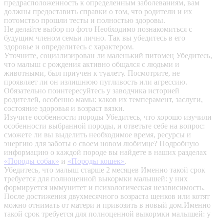
предрасположенность к определенным заболеваниям, вам
должны предоставить справки о том, что родители и их
потомство прошли тесты и полностью здоровы.
Не делайте выбор по фото
Необходимо познакомиться с
будущим членом семьи лично. Так вы убедитесь в его
здоровье и определитесь с характером.
Уточните, социализирован ли маленький питомец
Убедитесь,
что малыш с рождения активно общался с людьми и
животными, был приучен к туалету. Посмотрите, не
проявляет ли он излишнюю пугливость или агрессию.
Обязательно поинтересуйтесь у заводчика историей
родителей, особенно мамы: каков их темперамент, заслуги,
состояние здоровья и возраст вязки.
Изучите особенности породы
Убедитесь, что хорошо изучили
особенности выбранной породы, и ответьте себе на вопрос:
сможете ли вы выделить необходимое время, ресурсы и
энергию для заботы о своем новом любимце? Подробную
информацию о каждой породе вы найдете в наших разделах
«Породы собак»
и
«Породы кошек»
.
Убедитесь, что малыш старше 2 месяцев
Именно такой срок
требуется для полноценной выкормки малышей: у них
формируется иммунитет и психологическая независимость.
После достижения двухмесячного возраста щенков или котят
можно отнимать от матери и привозить в новый дом.Именно
такой срок требуется для полноценной выкормки малышей: у