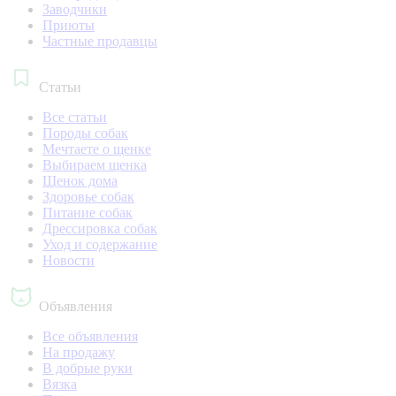
Заводчики
Приюты
Частные продавцы
Статьи
Все статьи
Породы собак
Мечтаете о щенке
Выбираем щенка
Щенок дома
Здоровье собак
Питание собак
Дрессировка собак
Уход и содержание
Новости
Объявления
Все объявления
На продажу
В добрые руки
Вязка