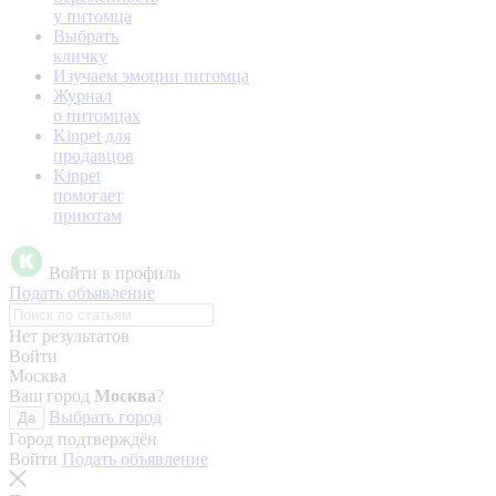
у питомца
Выбрать
кличку
Изучаем эмоции питомца
Журнал
о питомцах
Kinpet для
продавцов
Kinpet
помогает
приютам
Войти в профиль
Подать объявление
Нет результатов
Войти
Москва
Ваш город
Москва
?
Выбрать город
Да
Город подтверждён
Войти
Подать объявление