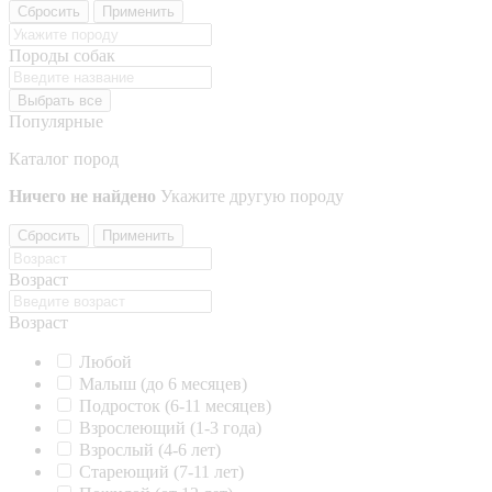
Сбросить
Применить
Породы собак
Выбрать все
Популярные
Каталог пород
Ничего не найдено
Укажите другую породу
Сбросить
Применить
Возраст
Возраст
Любой
Малыш (до 6 месяцев)
Подросток (6-11 месяцев)
Взрослеющий (1-3 года)
Взрослый (4-6 лет)
Стареющий (7-11 лет)