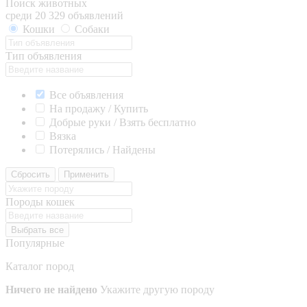
Поиск животных
среди 20 329 объявлений
Кошки
Собаки
Тип объявления
Все объявления
На продажу / Купить
Добрые руки / Взять бесплатно
Вязка
Потерялись / Найдены
Сбросить
Применить
Породы кошек
Выбрать все
Популярные
Каталог пород
Ничего не найдено
Укажите другую породу