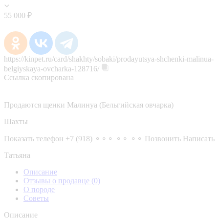
55 000 ₽
https://kinpet.ru/card/shakhty/sobaki/prodayutsya-shchenki-malinua-
belgiyskaya-ovcharka-128716/
Ссылка скопирована
Продаются щенки Малинуа (Бельгийская овчарка)
Шахты
Показать телефон
+7 (918) ⚬⚬⚬ ⚬⚬ ⚬⚬
Позвонить
Написать
Татьяна
Описание
Отзывы о продавце
(0)
О породе
Советы
Описание