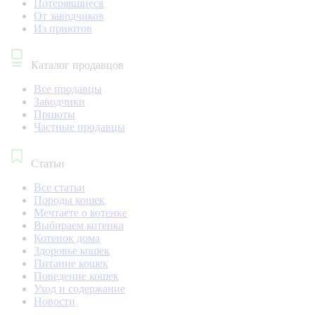
Потерявшиеся
От заводчиков
Из приютов
Каталог продавцов
Все продавцы
Заводчики
Приюты
Частные продавцы
Статьи
Все статьи
Породы кошек
Мечтаете о котенке
Выбираем котенка
Котенок дома
Здоровье кошек
Питание кошек
Поведение кошек
Уход и содержание
Новости