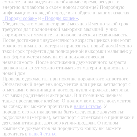
сможете ли вы выделить необходимое время, ресурсы и
энергию для заботы о своем новом любимце? Подробную
информацию о каждой породе вы найдете в наших разделах
«Породы собак»
и
«Породы кошек»
.
Убедитесь, что малыш старше 2 месяцев
Именно такой срок
требуется для полноценной выкормки малышей: у них
формируется иммунитет и психологическая независимость.
После достижения двухмесячного возраста щенков или котят
можно отнимать от матери и привозить в новый дом.Именно
такой срок требуется для полноценной выкормки малышей: у
них формируется иммунитет и психологическая
независимость. После достижения двухмесячного возраста
щенков или котят можно отнимать от матери и привозить в
новый дом.
Проверьте документы при покупке породистого животного
Обязательный перечень документов для щенка: ветпаспорт с
отметками о вакцинации, договор купли-продажи, метрика,
акт вязки родителей и актировка. В питомниках щенкам
также проставляют клеймо. О полном комплекте документов
на собаку вы можете прочитать в
нашей статье
.
У
породистого котика должны быть следующие документы:
родословная (метрика), ветпаспорт с отметками о прививках и
дегельминтизации, договор купли-продажи. О полном
комплекте документов на породистую кошку вы можете
прочитать в
нашей статье
.