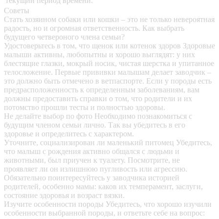
текущий период времени.
Советы
Стать хозяином собаки или кошки – это не только невероятная
радость, но и огромная ответственность. Как выбрать
будущего четвероного члена семьи?
Удостоверьтесь в том, что щенок или котенок здоров
Здоровые
малыши активны, любопытны и хорошо выглядят: у них
блестящие глазки, мокрый носик, чистая шерстка и упитанное
телосложение. Первые прививки малышам делает заводчик –
это должно быть отмечено в ветпаспорте. Если у породы есть
предрасположенность к определенным заболеваниям, вам
должны предоставить справки о том, что родители и их
потомство прошли тесты и полностью здоровы.
Не делайте выбор по фото
Необходимо познакомиться с
будущим членом семьи лично. Так вы убедитесь в его
здоровье и определитесь с характером.
Уточните, социализирован ли маленький питомец
Убедитесь,
что малыш с рождения активно общался с людьми и
животными, был приучен к туалету. Посмотрите, не
проявляет ли он излишнюю пугливость или агрессию.
Обязательно поинтересуйтесь у заводчика историей
родителей, особенно мамы: каков их темперамент, заслуги,
состояние здоровья и возраст вязки.
Изучите особенности породы
Убедитесь, что хорошо изучили
особенности выбранной породы, и ответьте себе на вопрос: