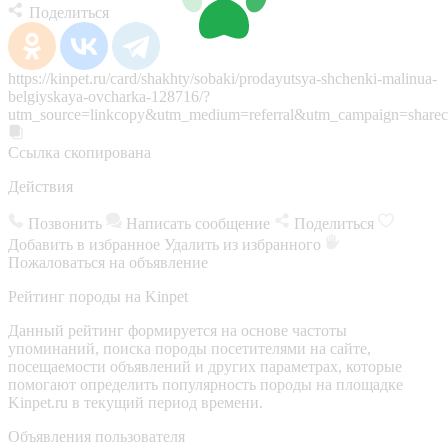
Поделиться
https://kinpet.ru/card/shakhty/sobaki/prodayutsya-shchenki-malinua-
belgiyskaya-ovcharka-128716/?
utm_source=linkcopy&utm_medium=referral&utm_campaign=sharec
Ссылка скопирована
Действия
Позвонить
Написать сообщение
Поделиться
Добавить в избранное
Удалить из избранного
Пожаловаться на объявление
Рейтинг породы на Kinpet
Данный рейтинг формируется на основе частоты
упоминаний, поиска породы посетителями на сайте,
посещаемости объявлений и других параметрах, которые
помогают определить популярность породы на площадке
Kinpet.ru в текущий период времени.
Объявления пользователя