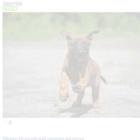
Заводчик
4
Щенки бельгийской овчарки малинуа