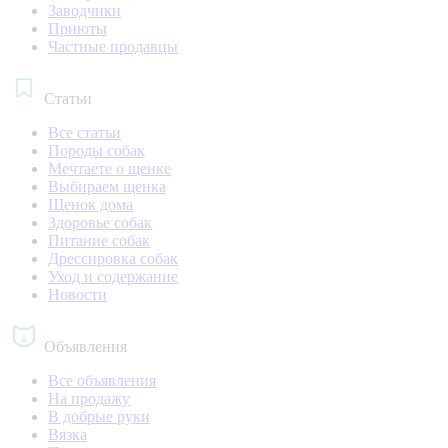
Заводчики
Приюты
Частные продавцы
Статьи
Все статьи
Породы собак
Мечтаете о щенке
Выбираем щенка
Щенок дома
Здоровье собак
Питание собак
Дрессировка собак
Уход и содержание
Новости
Объявления
Все объявления
На продажу
В добрые руки
Вязка