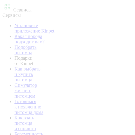
Сервисы
Сервисы
Установите
приложение Kinpet
Какая порода
подходит вам?
Подобрать
питомца
Подарки
от Kinpet
Как выбрать
и купить
питомца
Симулятор
жизни с
питомцем
Готовимся
к появлению
питомца дома
Как взять
питомца
из приюта
Беременность