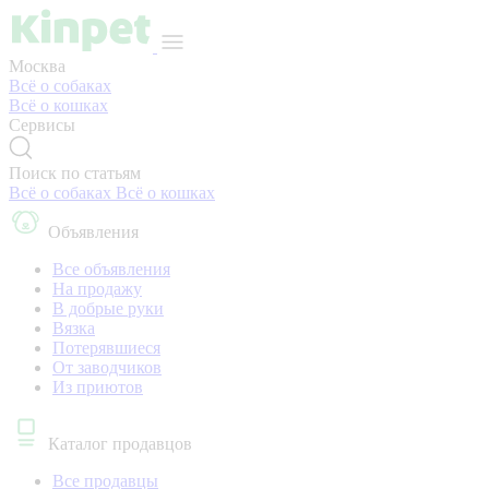
Москва
Всё о собаках
Всё о кошках
Сервисы
Поиск по статьям
Всё о собаках
Всё о кошках
Объявления
Все объявления
На продажу
В добрые руки
Вязка
Потерявшиеся
От заводчиков
Из приютов
Каталог продавцов
Все продавцы