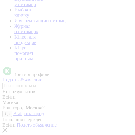
у питомца
Выбрать
кличку
Изучаем эмоции питомца
Журнал
о питомцах
Kinpet для
продавцов
Kinpet
помогает
приютам
Войти в профиль
Подать объявление
Нет результатов
Войти
Москва
Ваш город
Москва
?
Выбрать город
Да
Город подтверждён
Войти
Подать объявление