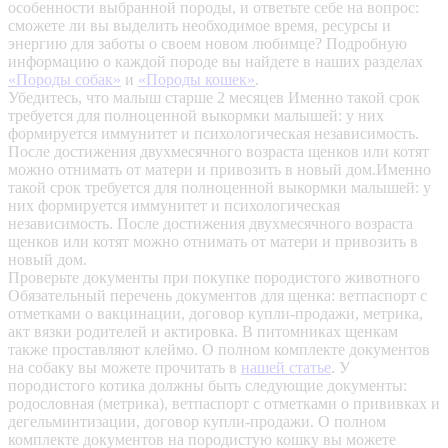
особенности выбранной породы, и ответьте себе на вопрос:
сможете ли вы выделить необходимое время, ресурсы и
энергию для заботы о своем новом любимце? Подробную
информацию о каждой породе вы найдете в наших разделах
«Породы собак»
и
«Породы кошек»
.
Убедитесь, что малыш старше 2 месяцев
Именно такой срок
требуется для полноценной выкормки малышей: у них
формируется иммунитет и психологическая независимость.
После достижения двухмесячного возраста щенков или котят
можно отнимать от матери и привозить в новый дом.Именно
такой срок требуется для полноценной выкормки малышей: у
них формируется иммунитет и психологическая
независимость. После достижения двухмесячного возраста
щенков или котят можно отнимать от матери и привозить в
новый дом.
Проверьте документы при покупке породистого животного
Обязательный перечень документов для щенка: ветпаспорт с
отметками о вакцинации, договор купли-продажи, метрика,
акт вязки родителей и актировка. В питомниках щенкам
также проставляют клеймо. О полном комплекте документов
на собаку вы можете прочитать в
нашей статье
.
У
породистого котика должны быть следующие документы:
родословная (метрика), ветпаспорт с отметками о прививках и
дегельминтизации, договор купли-продажи. О полном
комплекте документов на породистую кошку вы можете