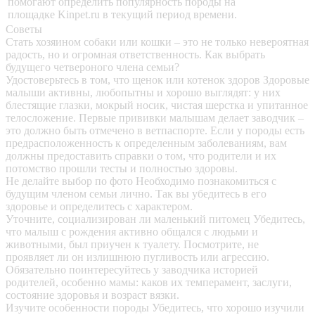
помогают определить популярность породы на
площадке Kinpet.ru в текущий период времени.
Советы
Стать хозяином собаки или кошки – это не только невероятная
радость, но и огромная ответственность. Как выбрать
будущего четвероного члена семьи?
Удостоверьтесь в том, что щенок или котенок здоров
Здоровые
малыши активны, любопытны и хорошо выглядят: у них
блестящие глазки, мокрый носик, чистая шерстка и упитанное
телосложение. Первые прививки малышам делает заводчик –
это должно быть отмечено в ветпаспорте. Если у породы есть
предрасположенность к определенным заболеваниям, вам
должны предоставить справки о том, что родители и их
потомство прошли тесты и полностью здоровы.
Не делайте выбор по фото
Необходимо познакомиться с
будущим членом семьи лично. Так вы убедитесь в его
здоровье и определитесь с характером.
Уточните, социализирован ли маленький питомец
Убедитесь,
что малыш с рождения активно общался с людьми и
животными, был приучен к туалету. Посмотрите, не
проявляет ли он излишнюю пугливость или агрессию.
Обязательно поинтересуйтесь у заводчика историей
родителей, особенно мамы: каков их темперамент, заслуги,
состояние здоровья и возраст вязки.
Изучите особенности породы
Убедитесь, что хорошо изучили