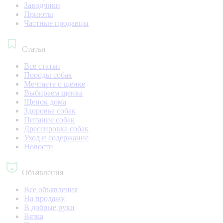
Заводчики
Приюты
Частные продавцы
Статьи
Все статьи
Породы собак
Мечтаете о щенке
Выбираем щенка
Щенок дома
Здоровье собак
Питание собак
Дрессировка собак
Уход и содержание
Новости
Объявления
Все объявления
На продажу
В добрые руки
Вязка