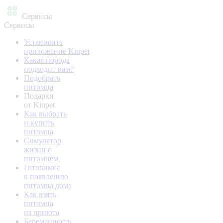
Сервисы
Сервисы
Установите
приложение Kinpet
Какая порода
подходит вам?
Подобрать
питомца
Подарки
от Kinpet
Как выбрать
и купить
питомца
Симулятор
жизни с
питомцем
Готовимся
к появлению
питомца дома
Как взять
питомца
из приюта
Беременность