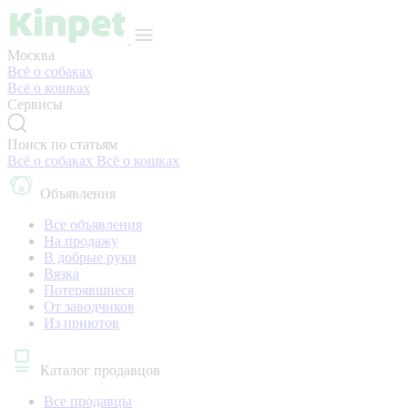
Москва
Всё о собаках
Всё о кошках
Сервисы
Поиск по статьям
Всё о собаках
Всё о кошках
Объявления
Все объявления
На продажу
В добрые руки
Вязка
Потерявшиеся
От заводчиков
Из приютов
Каталог продавцов
Все продавцы