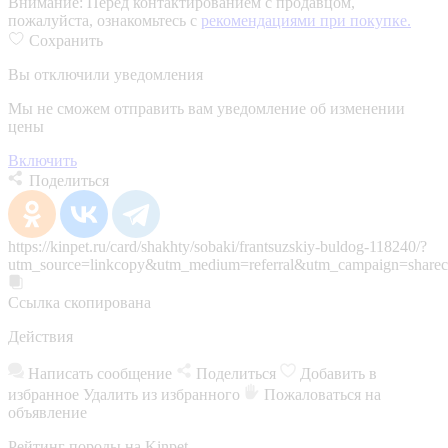
Внимание:
Перед контактированием с продавцом,
пожалуйста, ознакомьтесь с
рекомендациями при покупке.
Сохранить
Вы отключили уведомления
Мы не сможем отправить вам уведомление об изменении
цены
Включить
Поделиться
https://kinpet.ru/card/shakhty/sobaki/frantsuzskiy-buldog-118240/?
utm_source=linkcopy&utm_medium=referral&utm_campaign=sharec
Ссылка скопирована
Действия
Написать сообщение
Поделиться
Добавить в
избранное
Удалить из избранного
Пожаловаться на
объявление
Рейтинг породы на Kinpet