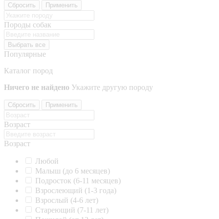
Сбросить
Применить
Породы собак
Выбрать все
Популярные
Каталог пород
Ничего не найдено
Укажите другую породу
Сбросить
Применить
Возраст
Возраст
Любой
Малыш (до 6 месяцев)
Подросток (6-11 месяцев)
Взрослеющий (1-3 года)
Взрослый (4-6 лет)
Стареющий (7-11 лет)