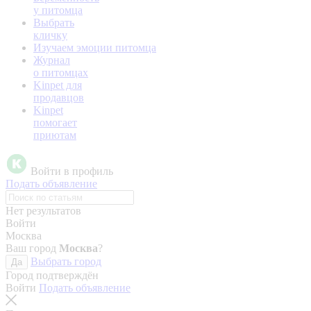
у питомца
Выбрать
кличку
Изучаем эмоции питомца
Журнал
о питомцах
Kinpet для
продавцов
Kinpet
помогает
приютам
Войти в профиль
Подать объявление
Нет результатов
Войти
Москва
Ваш город
Москва
?
Выбрать город
Да
Город подтверждён
Войти
Подать объявление