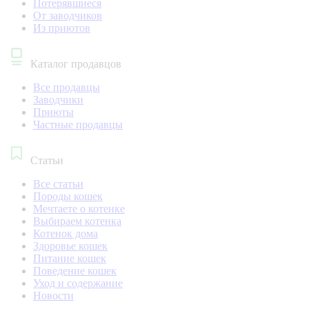
Потерявшиеся
От заводчиков
Из приютов
Каталог продавцов
Все продавцы
Заводчики
Приюты
Частные продавцы
Статьи
Все статьи
Породы кошек
Мечтаете о котенке
Выбираем котенка
Котенок дома
Здоровье кошек
Питание кошек
Поведение кошек
Уход и содержание
Новости