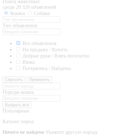
Поиск животных
среди 20 329 объявлений
Кошки
Собаки
Тип объявления
Все объявления
На продажу / Купить
Добрые руки / Взять бесплатно
Вязка
Потерялись / Найдены
Сбросить
Применить
Породы кошек
Выбрать все
Популярные
Каталог пород
Ничего не найдено
Укажите другую породу