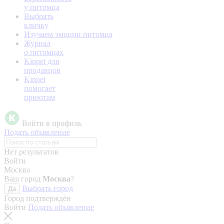
у питомца
Выбрать
кличку
Изучаем эмоции питомца
Журнал
о питомцах
Kinpet для
продавцов
Kinpet
помогает
приютам
Войти в профиль
Подать объявление
Нет результатов
Войти
Москва
Ваш город
Москва
?
Выбрать город
Да
Город подтверждён
Войти
Подать объявление