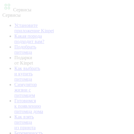
Сервисы
Сервисы
Установите
приложение Kinpet
Какая порода
подходит вам?
Подобрать
питомца
Подарки
от Kinpet
Как выбрать
и купить
питомца
Симулятор
жизни с
питомцем
Готовимся
к появлению
питомца дома
Как взять
питомца
из приюта
Беременность