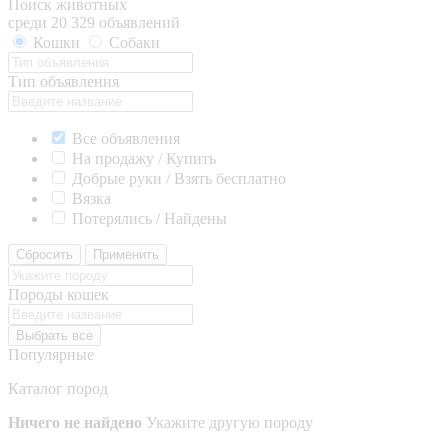
Поиск животных
среди 20 329 объявлений
Кошки
Собаки
Тип объявления
Все объявления
На продажу / Купить
Добрые руки / Взять бесплатно
Вязка
Потерялись / Найдены
Сбросить
Применить
Породы кошек
Выбрать все
Популярные
Каталог пород
Ничего не найдено
Укажите другую породу