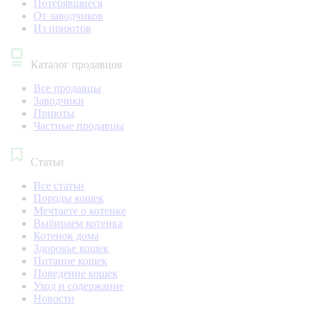
Потерявшиеся
От заводчиков
Из приютов
Каталог продавцов
Все продавцы
Заводчики
Приюты
Частные продавцы
Статьи
Все статьи
Породы кошек
Мечтаете о котенке
Выбираем котенка
Котенок дома
Здоровье кошек
Питание кошек
Поведение кошек
Уход и содержание
Новости