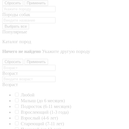
Сбросить
Применить
Породы собак
Выбрать все
Популярные
Каталог пород
Ничего не найдено
Укажите другую породу
Сбросить
Применить
Возраст
Возраст
Любой
Малыш (до 6 месяцев)
Подросток (6-11 месяцев)
Взрослеющий (1-3 года)
Взрослый (4-6 лет)
Стареющий (7-11 лет)