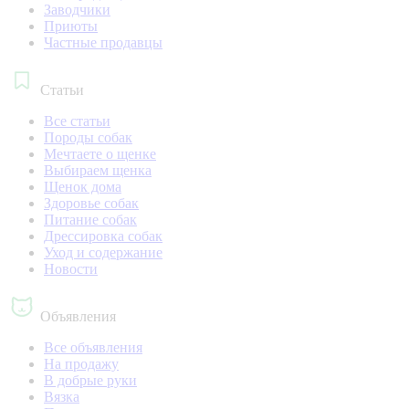
Заводчики
Приюты
Частные продавцы
Статьи
Все статьи
Породы собак
Мечтаете о щенке
Выбираем щенка
Щенок дома
Здоровье собак
Питание собак
Дрессировка собак
Уход и содержание
Новости
Объявления
Все объявления
На продажу
В добрые руки
Вязка