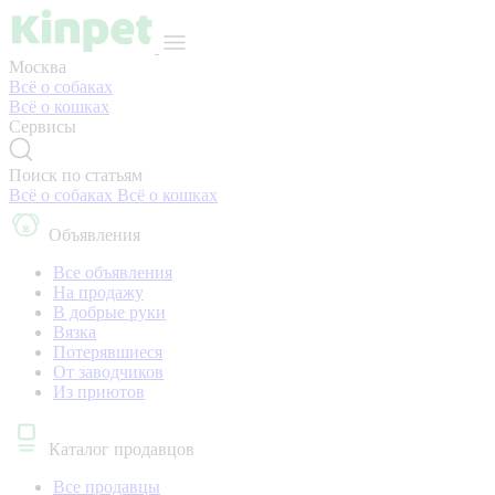
Москва
Всё о собаках
Всё о кошках
Сервисы
Поиск по статьям
Всё о собаках
Всё о кошках
Объявления
Все объявления
На продажу
В добрые руки
Вязка
Потерявшиеся
От заводчиков
Из приютов
Каталог продавцов
Все продавцы