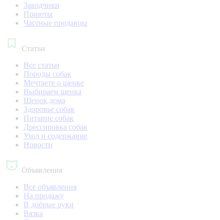
Заводчики
Приюты
Частные продавцы
Статьи
Все статьи
Породы собак
Мечтаете о щенке
Выбираем щенка
Щенок дома
Здоровье собак
Питание собак
Дрессировка собак
Уход и содержание
Новости
Объявления
Все объявления
На продажу
В добрые руки
Вязка