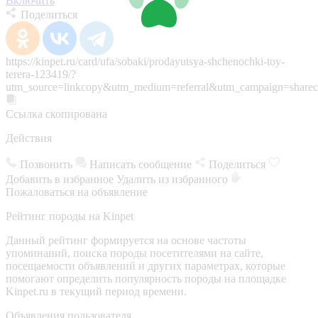
Включить
Поделиться
https://kinpet.ru/card/ufa/sobaki/prodayutsya-shchenochki-toy-
terera-123419/?
utm_source=linkcopy&utm_medium=referral&utm_campaign=sharec
Ссылка скопирована
Действия
Позвонить
Написать сообщение
Поделиться
Добавить в избранное
Удалить из избранного
Пожаловаться на объявление
Рейтинг породы на Kinpet
Данный рейтинг формируется на основе частоты
упоминаний, поиска породы посетителями на сайте,
посещаемости объявлений и других параметрах, которые
помогают определить популярность породы на площадке
Kinpet.ru в текущий период времени.
Объявления пользователя