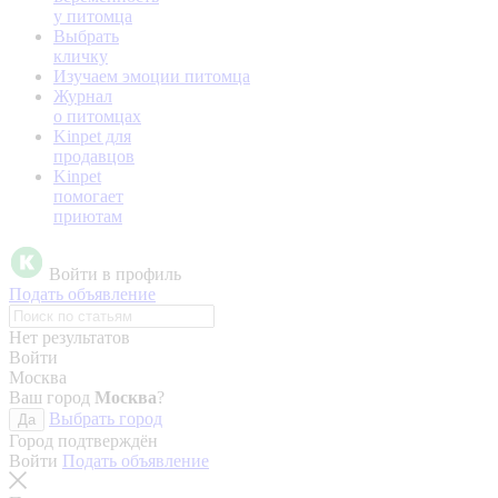
у питомца
Выбрать
кличку
Изучаем эмоции питомца
Журнал
о питомцах
Kinpet для
продавцов
Kinpet
помогает
приютам
Войти в профиль
Подать объявление
Нет результатов
Войти
Москва
Ваш город
Москва
?
Выбрать город
Да
Город подтверждён
Войти
Подать объявление