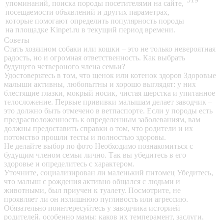
упоминаний, поиска породы посетителями на сайте,
посещаемости объявлений и других параметрах,
которые помогают определить популярность породы
на площадке Kinpet.ru в текущий период времени.
Советы
Стать хозяином собаки или кошки – это не только невероятная
радость, но и огромная ответственность. Как выбрать
будущего четвероного члена семьи?
Удостоверьтесь в том, что щенок или котенок здоров
Здоровые
малыши активны, любопытны и хорошо выглядят: у них
блестящие глазки, мокрый носик, чистая шерстка и упитанное
телосложение. Первые прививки малышам делает заводчик –
это должно быть отмечено в ветпаспорте. Если у породы есть
предрасположенность к определенным заболеваниям, вам
должны предоставить справки о том, что родители и их
потомство прошли тесты и полностью здоровы.
Не делайте выбор по фото
Необходимо познакомиться с
будущим членом семьи лично. Так вы убедитесь в его
здоровье и определитесь с характером.
Уточните, социализирован ли маленький питомец
Убедитесь,
что малыш с рождения активно общался с людьми и
животными, был приучен к туалету. Посмотрите, не
проявляет ли он излишнюю пугливость или агрессию.
Обязательно поинтересуйтесь у заводчика историей
родителей, особенно мамы: каков их темперамент, заслуги,