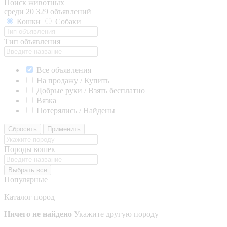
Поиск животных
среди 20 329 объявлений
Кошки
Собаки
Тип объявления
Все объявления
На продажу / Купить
Добрые руки / Взять бесплатно
Вязка
Потерялись / Найдены
Сбросить
Применить
Породы кошек
Выбрать все
Популярные
Каталог пород
Ничего не найдено
Укажите другую породу