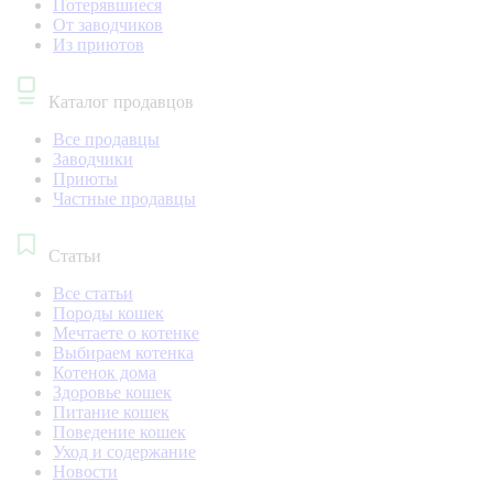
Потерявшиеся
От заводчиков
Из приютов
Каталог продавцов
Все продавцы
Заводчики
Приюты
Частные продавцы
Статьи
Все статьи
Породы кошек
Мечтаете о котенке
Выбираем котенка
Котенок дома
Здоровье кошек
Питание кошек
Поведение кошек
Уход и содержание
Новости