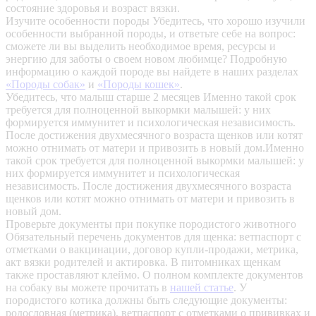
состояние здоровья и возраст вязки.
Изучите особенности породы
Убедитесь, что хорошо изучили
особенности выбранной породы, и ответьте себе на вопрос:
сможете ли вы выделить необходимое время, ресурсы и
энергию для заботы о своем новом любимце? Подробную
информацию о каждой породе вы найдете в наших разделах
«Породы собак»
и
«Породы кошек»
.
Убедитесь, что малыш старше 2 месяцев
Именно такой срок
требуется для полноценной выкормки малышей: у них
формируется иммунитет и психологическая независимость.
После достижения двухмесячного возраста щенков или котят
можно отнимать от матери и привозить в новый дом.Именно
такой срок требуется для полноценной выкормки малышей: у
них формируется иммунитет и психологическая
независимость. После достижения двухмесячного возраста
щенков или котят можно отнимать от матери и привозить в
новый дом.
Проверьте документы при покупке породистого животного
Обязательный перечень документов для щенка: ветпаспорт с
отметками о вакцинации, договор купли-продажи, метрика,
акт вязки родителей и актировка. В питомниках щенкам
также проставляют клеймо. О полном комплекте документов
на собаку вы можете прочитать в
нашей статье
.
У
породистого котика должны быть следующие документы:
родословная (метрика), ветпаспорт с отметками о прививках и