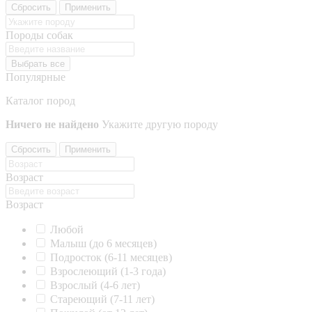
Сбросить
Применить
Породы собак
Выбрать все
Популярные
Каталог пород
Ничего не найдено
Укажите другую породу
Сбросить
Применить
Возраст
Возраст
Любой
Малыш (до 6 месяцев)
Подросток (6-11 месяцев)
Взрослеющий (1-3 года)
Взрослый (4-6 лет)
Стареющий (7-11 лет)