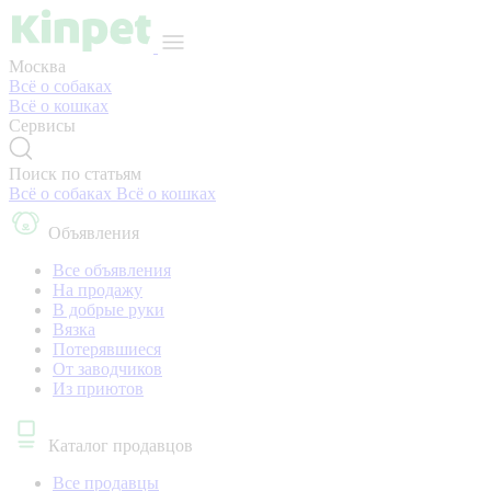
Москва
Всё о собаках
Всё о кошках
Сервисы
Поиск по статьям
Всё о собаках
Всё о кошках
Объявления
Все объявления
На продажу
В добрые руки
Вязка
Потерявшиеся
От заводчиков
Из приютов
Каталог продавцов
Все продавцы