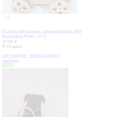
6
Русский той малыши длинношерстные РКФ
Красноярск
Вчера, 12:32
50 000 ₽
Подарок
ПИТОМНИК "ЧЕРВУД БРЕНД"
Заводчик