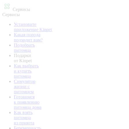
Сервисы
Сервисы
Установите
приложение Kinpet
Какая порода
подходит вам?
Подобрать
питомца
Подарки
от Kinpet
Как выбрать
и купить
питомца
Симулятор
жизни с
питомцем
Готовимся
к появлению
питомца дома
Как взять
питомца
из приюта
Беременность