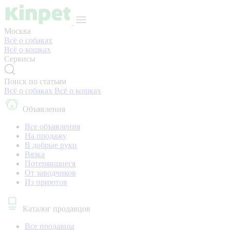
Москва
Всё о собаках
Всё о кошках
Сервисы
Поиск по статьям
Всё о собаках
Всё о кошках
Объявления
Все объявления
На продажу
В добрые руки
Вязка
Потерявшиеся
От заводчиков
Из приютов
Каталог продавцов
Все продавцы