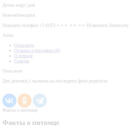
Детки ищут дом
Новочебоксарск
Показать телефон
+7 (937) ⚬⚬⚬ ⚬⚬ ⚬⚬
Позвонить
Написать
Анна
Описание
Отзывы о продавце
(0)
О породе
Советы
Описание
Две девочки,1 мальчик.на последних фото родители
Факты о питомце
Факты о питомце