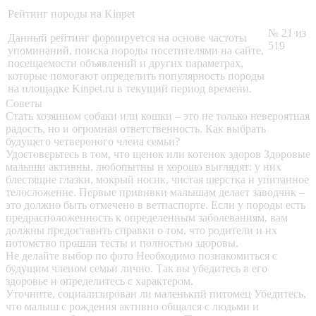
Рейтинг породы на Kinpet
№ 21 из
Данный рейтинг формируется на основе частоты
519
упоминаний, поиска породы посетителями на сайте,
посещаемости объявлений и других параметрах,
которые помогают определить популярность породы
на площадке Kinpet.ru в текущий период времени.
Советы
Стать хозяином собаки или кошки – это не только невероятная
радость, но и огромная ответственность. Как выбрать
будущего четвероного члена семьи?
Удостоверьтесь в том, что щенок или котенок здоров
Здоровые
малыши активны, любопытны и хорошо выглядят: у них
блестящие глазки, мокрый носик, чистая шерстка и упитанное
телосложение. Первые прививки малышам делает заводчик –
это должно быть отмечено в ветпаспорте. Если у породы есть
предрасположенность к определенным заболеваниям, вам
должны предоставить справки о том, что родители и их
потомство прошли тесты и полностью здоровы.
Не делайте выбор по фото
Необходимо познакомиться с
будущим членом семьи лично. Так вы убедитесь в его
здоровье и определитесь с характером.
Уточните, социализирован ли маленький питомец
Убедитесь,
что малыш с рождения активно общался с людьми и