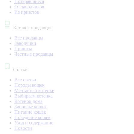
Потерявшиеся
От заводчиков
Из приютов
Каталог продавцов
Все продавцы
Заводчики
Приюты
Частные продавцы
Статьи
Все статьи
Породы кошек
Мечтаете о котенке
Выбираем котенка
Котенок дома
Здоровье кошек
Питание кошек
Поведение кошек
Уход и содержание
Новости