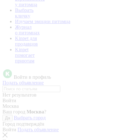
у питомца
Выбрать
кличку
Изучаем эмоции питомца
Журнал
о питомцах
Kinpet для
продавцов
Kinpet
помогает
приютам
Войти в профиль
Подать объявление
Нет результатов
Войти
Москва
Ваш город
Москва
?
Выбрать город
Да
Город подтверждён
Войти
Подать объявление