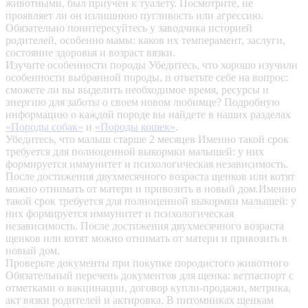
животными, был приучен к туалету. Посмотрите, не
проявляет ли он излишнюю пугливость или агрессию.
Обязательно поинтересуйтесь у заводчика историей
родителей, особенно мамы: каков их темперамент, заслуги,
состояние здоровья и возраст вязки.
Изучите особенности породы
Убедитесь, что хорошо изучили
особенности выбранной породы, и ответьте себе на вопрос:
сможете ли вы выделить необходимое время, ресурсы и
энергию для заботы о своем новом любимце? Подробную
информацию о каждой породе вы найдете в наших разделах
«Породы собак»
и
«Породы кошек»
.
Убедитесь, что малыш старше 2 месяцев
Именно такой срок
требуется для полноценной выкормки малышей: у них
формируется иммунитет и психологическая независимость.
После достижения двухмесячного возраста щенков или котят
можно отнимать от матери и привозить в новый дом.Именно
такой срок требуется для полноценной выкормки малышей: у
них формируется иммунитет и психологическая
независимость. После достижения двухмесячного возраста
щенков или котят можно отнимать от матери и привозить в
новый дом.
Проверьте документы при покупке породистого животного
Обязательный перечень документов для щенка: ветпаспорт с
отметками о вакцинации, договор купли-продажи, метрика,
акт вязки родителей и актировка. В питомниках щенкам