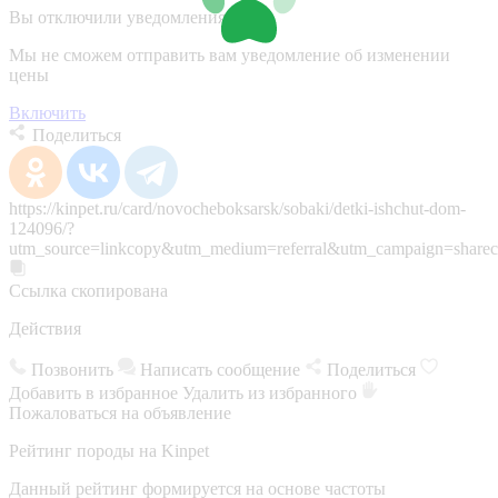
Вы отключили уведомления
Мы не сможем отправить вам уведомление об изменении
цены
Включить
Поделиться
https://kinpet.ru/card/novocheboksarsk/sobaki/detki-ishchut-dom-
124096/?
utm_source=linkcopy&utm_medium=referral&utm_campaign=sharec
Ссылка скопирована
Действия
Позвонить
Написать сообщение
Поделиться
Добавить в избранное
Удалить из избранного
Пожаловаться на объявление
Рейтинг породы на Kinpet
Данный рейтинг формируется на основе частоты