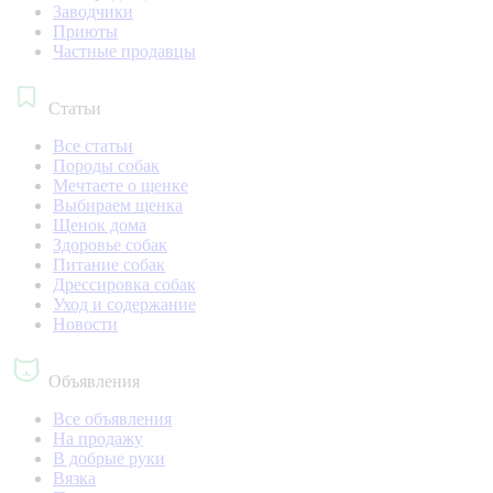
Заводчики
Приюты
Частные продавцы
Статьи
Все статьи
Породы собак
Мечтаете о щенке
Выбираем щенка
Щенок дома
Здоровье собак
Питание собак
Дрессировка собак
Уход и содержание
Новости
Объявления
Все объявления
На продажу
В добрые руки
Вязка