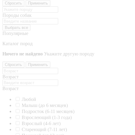
Сбросить
Применить
Породы собак
Выбрать все
Популярные
Каталог пород
Ничего не найдено
Укажите другую породу
Сбросить
Применить
Возраст
Возраст
Любой
Малыш (до 6 месяцев)
Подросток (6-11 месяцев)
Взрослеющий (1-3 года)
Взрослый (4-6 лет)
Стареющий (7-11 лет)