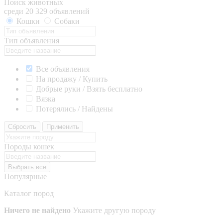
Поиск животных
среди 20 329 объявлений
Кошки
Собаки
Тип объявления
Все объявления
На продажу / Купить
Добрые руки / Взять бесплатно
Вязка
Потерялись / Найдены
Сбросить
Применить
Породы кошек
Выбрать все
Популярные
Каталог пород
Ничего не найдено
Укажите другую породу