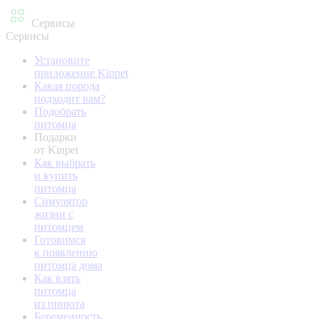
Сервисы
Сервисы
Установите
приложение Kinpet
Какая порода
подходит вам?
Подобрать
питомца
Подарки
от Kinpet
Как выбрать
и купить
питомца
Симулятор
жизни с
питомцем
Готовимся
к появлению
питомца дома
Как взять
питомца
из приюта
Беременность