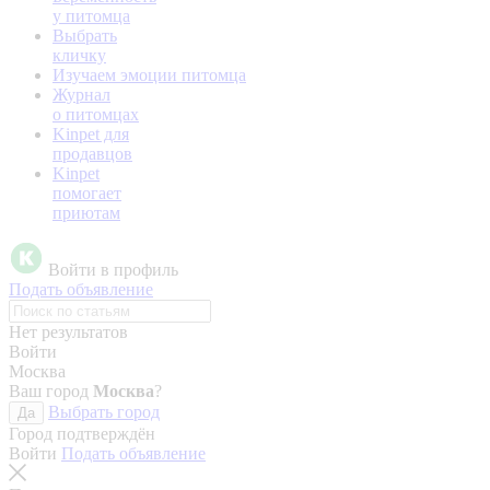
у питомца
Выбрать
кличку
Изучаем эмоции питомца
Журнал
о питомцах
Kinpet для
продавцов
Kinpet
помогает
приютам
Войти в профиль
Подать объявление
Нет результатов
Войти
Москва
Ваш город
Москва
?
Выбрать город
Да
Город подтверждён
Войти
Подать объявление