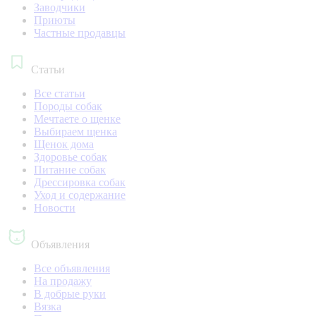
Заводчики
Приюты
Частные продавцы
Статьи
Все статьи
Породы собак
Мечтаете о щенке
Выбираем щенка
Щенок дома
Здоровье собак
Питание собак
Дрессировка собак
Уход и содержание
Новости
Объявления
Все объявления
На продажу
В добрые руки
Вязка