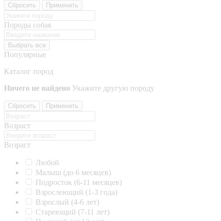
Сбросить
Применить
Породы собак
Выбрать все
Популярные
Каталог пород
Ничего не найдено
Укажите другую породу
Сбросить
Применить
Возраст
Возраст
Любой
Малыш (до 6 месяцев)
Подросток (6-11 месяцев)
Взрослеющий (1-3 года)
Взрослый (4-6 лет)
Стареющий (7-11 лет)