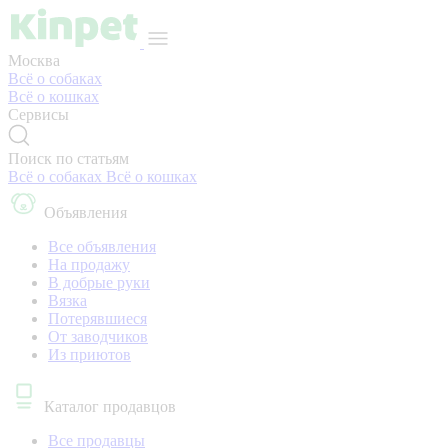
Москва
Всё о собаках
Всё о кошках
Сервисы
Поиск по статьям
Всё о собаках
Всё о кошках
Объявления
Все объявления
На продажу
В добрые руки
Вязка
Потерявшиеся
От заводчиков
Из приютов
Каталог продавцов
Все продавцы