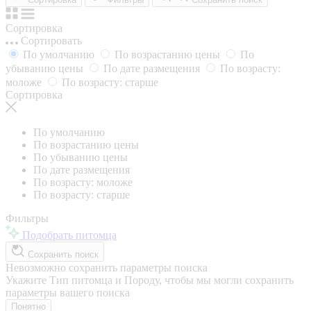
Сортировка
Сортировать
По умолчанию
По возрастанию цены
По
убыванию цены
По дате размещения
По возрасту:
моложе
По возрасту: старше
Сортировка
По умолчанию
По возрастанию цены
По убыванию цены
По дате размещения
По возрасту: моложе
По возрасту: старше
Фильтры
Подобрать питомца
Сохранить поиск
Невозможно сохранить параметры поиска
Укажите Тип питомца и Породу, чтобы мы могли сохранить
параметры вашего поиска
Понятно