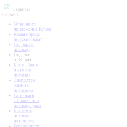
Сервисы
Сервисы
Установите
приложение Kinpet
Какая порода
подходит вам?
Подобрать
питомца
Подарки
от Kinpet
Как выбрать
и купить
питомца
Симулятор
жизни с
питомцем
Готовимся
к появлению
питомца дома
Как взять
питомца
из приюта
Беременность