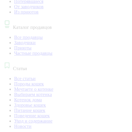
Потерявшиеся
От заводчиков
Из приютов
Каталог продавцов
Все продавцы
Заводчики
Приюты
Частные продавцы
Статьи
Все статьи
Породы кошек
Мечтаете о котенке
Выбираем котенка
Котенок дома
Здоровье кошек
Питание кошек
Поведение кошек
Уход и содержание
Новости