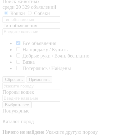
Поиск животных
среди 20 329 объявлений
Кошки
Собаки
Тип объявления
Все объявления
На продажу / Купить
Добрые руки / Взять бесплатно
Вязка
Потерялись / Найдены
Сбросить
Применить
Породы кошек
Выбрать все
Популярные
Каталог пород
Ничего не найдено
Укажите другую породу