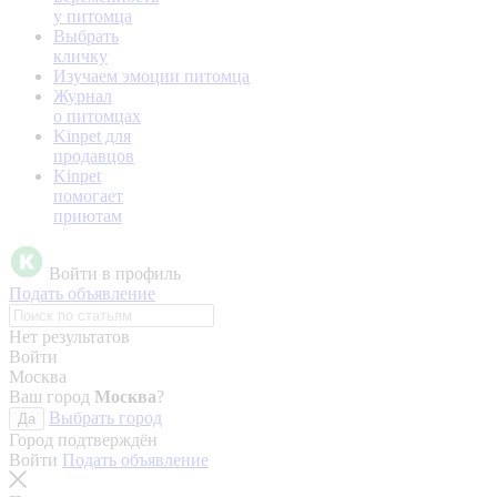
у питомца
Выбрать
кличку
Изучаем эмоции питомца
Журнал
о питомцах
Kinpet для
продавцов
Kinpet
помогает
приютам
Войти в профиль
Подать объявление
Нет результатов
Войти
Москва
Ваш город
Москва
?
Выбрать город
Да
Город подтверждён
Войти
Подать объявление