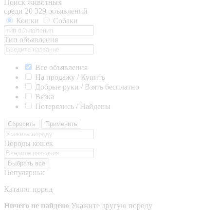
Поиск животных
среди 20 329 объявлений
Кошки
Собаки
Тип объявления
Все объявления
На продажу / Купить
Добрые руки / Взять бесплатно
Вязка
Потерялись / Найдены
Сбросить
Применить
Породы кошек
Выбрать все
Популярные
Каталог пород
Ничего не найдено
Укажите другую породу