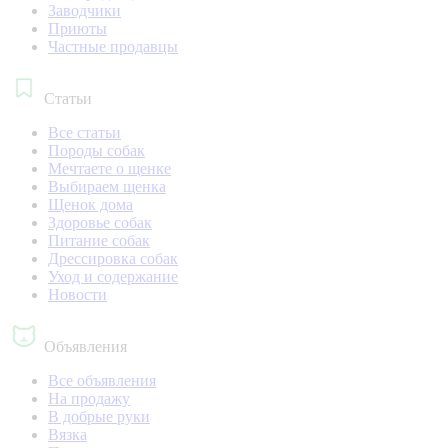
Заводчики
Приюты
Частные продавцы
Статьи
Все статьи
Породы собак
Мечтаете о щенке
Выбираем щенка
Щенок дома
Здоровье собак
Питание собак
Дрессировка собак
Уход и содержание
Новости
Объявления
Все объявления
На продажу
В добрые руки
Вязка