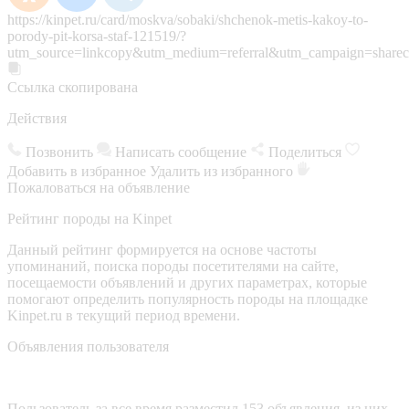
https://kinpet.ru/card/moskva/sobaki/shchenok-metis-kakoy-to-
porody-pit-korsa-staf-121519/?
utm_source=linkcopy&utm_medium=referral&utm_campaign=sharec
Ссылка скопирована
Действия
Позвонить
Написать сообщение
Поделиться
Добавить в избранное
Удалить из избранного
Пожаловаться на объявление
Рейтинг породы на Kinpet
Данный рейтинг формируется на основе частоты
упоминаний, поиска породы посетителями на сайте,
посещаемости объявлений и других параметрах, которые
помогают определить популярность породы на площадке
Kinpet.ru в текущий период времени.
Объявления пользователя
Пользователь за все время разместил 153 объявления, из них