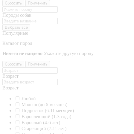
Сбросить
Применить
Породы собак
Выбрать все
Популярные
Каталог пород
Ничего не найдено
Укажите другую породу
Сбросить
Применить
Возраст
Возраст
Любой
Малыш (до 6 месяцев)
Подросток (6-11 месяцев)
Взрослеющий (1-3 года)
Взрослый (4-6 лет)
Стареющий (7-11 лет)