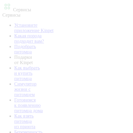
Сервисы
Сервисы
Установите
приложение Kinpet
Какая порода
подходит вам?
Подобрать
питомца
Подарки
от Kinpet
Как выбрать
и купить
питомца
Симулятор
жизни с
питомцем
Готовимся
к появлению
питомца дома
Как взять
питомца
из приюта
Беременность