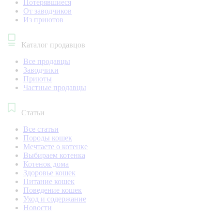
Потерявшиеся
От заводчиков
Из приютов
Каталог продавцов
Все продавцы
Заводчики
Приюты
Частные продавцы
Статьи
Все статьи
Породы кошек
Мечтаете о котенке
Выбираем котенка
Котенок дома
Здоровье кошек
Питание кошек
Поведение кошек
Уход и содержание
Новости