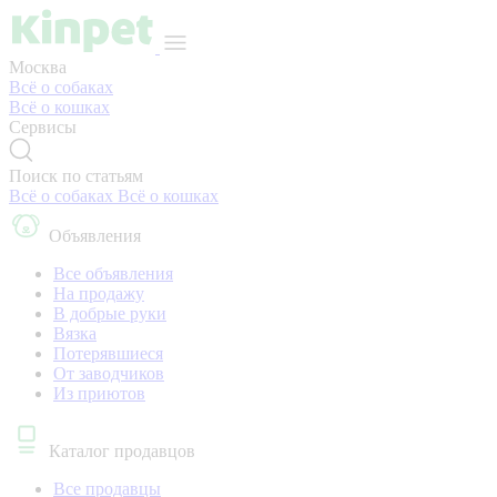
Москва
Всё о собаках
Всё о кошках
Сервисы
Поиск по статьям
Всё о собаках
Всё о кошках
Объявления
Все объявления
На продажу
В добрые руки
Вязка
Потерявшиеся
От заводчиков
Из приютов
Каталог продавцов
Все продавцы