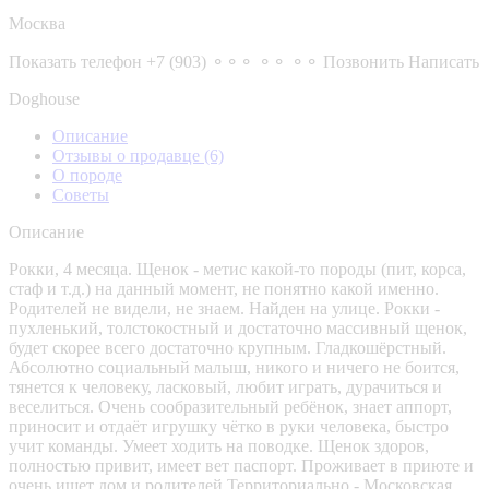
Москва
Показать телефон
+7 (903) ⚬⚬⚬ ⚬⚬ ⚬⚬
Позвонить
Написать
Doghouse
Описание
Отзывы о продавце
(6)
О породе
Советы
Описание
Рокки, 4 месяца. Щенок - метис какой-то породы (пит, корса,
стаф и т.д.) на данный момент, не понятно какой именно.
Родителей не видели, не знаем. Найден на улице. Рокки -
пухленький, толстокостный и достаточно массивный щенок,
будет скорее всего достаточно крупным. Гладкошёрстный.
Абсолютно социальный малыш, никого и ничего не боится,
тянется к человеку, ласковый, любит играть, дурачиться и
веселиться. Очень сообразительный ребёнок, знает аппорт,
приносит и отдаёт игрушку чётко в руки человека, быстро
учит команды. Умеет ходить на поводке. Щенок здоров,
полностью привит, имеет вет паспорт. Проживает в приюте и
очень ищет дом и родителей.Территориально - Московская