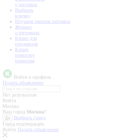
у питомца
Выбрать
кличку
Изучаем эмоции питомца
Журнал
о питомцах
Kinpet для
продавцов
Kinpet
помогает
приютам
Войти в профиль
Подать объявление
Нет результатов
Войти
Москва
Ваш город
Москва
?
Выбрать город
Да
Город подтверждён
Войти
Подать объявление