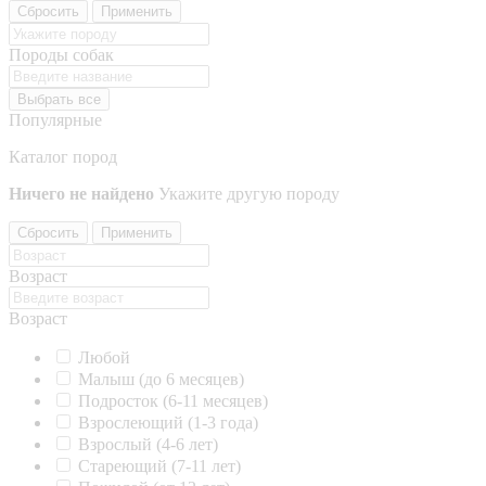
Сбросить
Применить
Породы собак
Выбрать все
Популярные
Каталог пород
Ничего не найдено
Укажите другую породу
Сбросить
Применить
Возраст
Возраст
Любой
Малыш (до 6 месяцев)
Подросток (6-11 месяцев)
Взрослеющий (1-3 года)
Взрослый (4-6 лет)
Стареющий (7-11 лет)