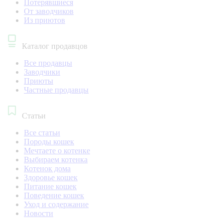
Потерявшиеся
От заводчиков
Из приютов
Каталог продавцов
Все продавцы
Заводчики
Приюты
Частные продавцы
Статьи
Все статьи
Породы кошек
Мечтаете о котенке
Выбираем котенка
Котенок дома
Здоровье кошек
Питание кошек
Поведение кошек
Уход и содержание
Новости