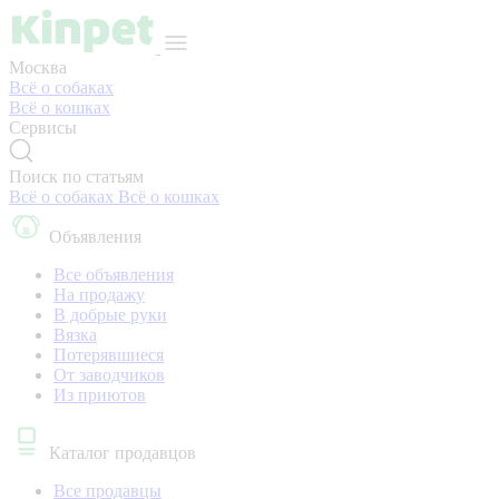
Москва
Всё о собаках
Всё о кошках
Сервисы
Поиск по статьям
Всё о собаках
Всё о кошках
Объявления
Все объявления
На продажу
В добрые руки
Вязка
Потерявшиеся
От заводчиков
Из приютов
Каталог продавцов
Все продавцы