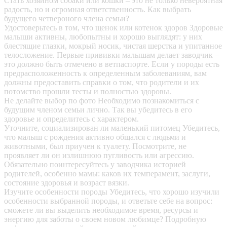
Стать хозяином собаки или кошки – это не только невероятная
радость, но и огромная ответственность. Как выбрать
будущего четвероного члена семьи?
Удостоверьтесь в том, что щенок или котенок здоров
Здоровые
малыши активны, любопытны и хорошо выглядят: у них
блестящие глазки, мокрый носик, чистая шерстка и упитанное
телосложение. Первые прививки малышам делает заводчик –
это должно быть отмечено в ветпаспорте. Если у породы есть
предрасположенность к определенным заболеваниям, вам
должны предоставить справки о том, что родители и их
потомство прошли тесты и полностью здоровы.
Не делайте выбор по фото
Необходимо познакомиться с
будущим членом семьи лично. Так вы убедитесь в его
здоровье и определитесь с характером.
Уточните, социализирован ли маленький питомец
Убедитесь,
что малыш с рождения активно общался с людьми и
животными, был приучен к туалету. Посмотрите, не
проявляет ли он излишнюю пугливость или агрессию.
Обязательно поинтересуйтесь у заводчика историей
родителей, особенно мамы: каков их темперамент, заслуги,
состояние здоровья и возраст вязки.
Изучите особенности породы
Убедитесь, что хорошо изучили
особенности выбранной породы, и ответьте себе на вопрос:
сможете ли вы выделить необходимое время, ресурсы и
энергию для заботы о своем новом любимце? Подробную