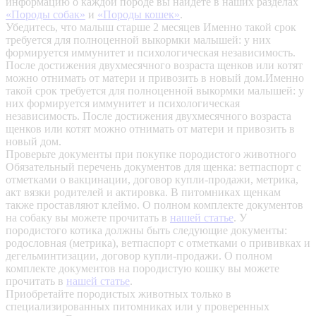
информацию о каждой породе вы найдете в наших разделах
«Породы собак»
и
«Породы кошек»
.
Убедитесь, что малыш старше 2 месяцев
Именно такой срок
требуется для полноценной выкормки малышей: у них
формируется иммунитет и психологическая независимость.
После достижения двухмесячного возраста щенков или котят
можно отнимать от матери и привозить в новый дом.Именно
такой срок требуется для полноценной выкормки малышей: у
них формируется иммунитет и психологическая
независимость. После достижения двухмесячного возраста
щенков или котят можно отнимать от матери и привозить в
новый дом.
Проверьте документы при покупке породистого животного
Обязательный перечень документов для щенка: ветпаспорт с
отметками о вакцинации, договор купли-продажи, метрика,
акт вязки родителей и актировка. В питомниках щенкам
также проставляют клеймо. О полном комплекте документов
на собаку вы можете прочитать в
нашей статье
.
У
породистого котика должны быть следующие документы:
родословная (метрика), ветпаспорт с отметками о прививках и
дегельминтизации, договор купли-продажи. О полном
комплекте документов на породистую кошку вы можете
прочитать в
нашей статье
.
Приобретайте породистых животных только в
специализированных питомниках или у проверенных