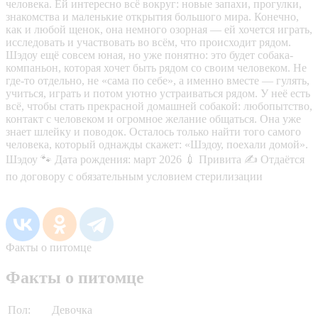
человека. Ей интересно всё вокруг: новые запахи, прогулки,
знакомства и маленькие открытия большого мира. Конечно,
как и любой щенок, она немного озорная — ей хочется играть,
исследовать и участвовать во всём, что происходит рядом.
Шэдоу ещё совсем юная, но уже понятно: это будет собака-
компаньон, которая хочет быть рядом со своим человеком. Не
где-то отдельно, не «сама по себе», а именно вместе — гулять,
учиться, играть и потом уютно устраиваться рядом. У неё есть
всё, чтобы стать прекрасной домашней собакой: любопытство,
контакт с человеком и огромное желание общаться. Она уже
знает шлейку и поводок. Осталось только найти того самого
человека, который однажды скажет: «Шэдоу, поехали домой».
Шэдоу 🐾 Дата рождения: март 2026 💉 Привита ✍️ Отдаётся
по договору с обязательным условием стерилизации
Факты о питомце
Факты о питомце
Пол:
Девочка