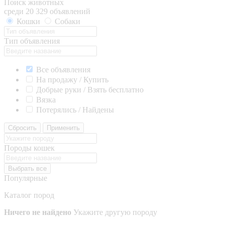
Поиск животных
среди 20 329 объявлений
Кошки
Собаки
Тип объявления
Все объявления
На продажу / Купить
Добрые руки / Взять бесплатно
Вязка
Потерялись / Найдены
Сбросить
Применить
Породы кошек
Выбрать все
Популярные
Каталог пород
Ничего не найдено
Укажите другую породу