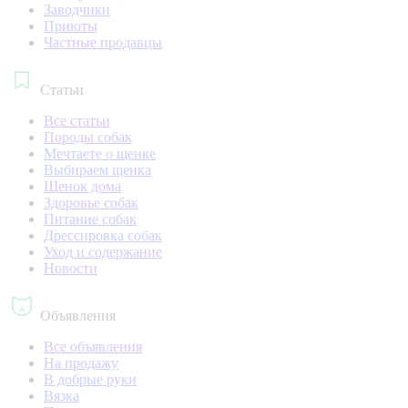
Заводчики
Приюты
Частные продавцы
Статьи
Все статьи
Породы собак
Мечтаете о щенке
Выбираем щенка
Щенок дома
Здоровье собак
Питание собак
Дрессировка собак
Уход и содержание
Новости
Объявления
Все объявления
На продажу
В добрые руки
Вязка