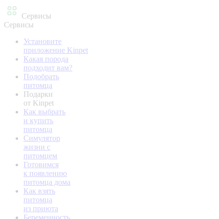
Сервисы
Сервисы
Установите
приложение Kinpet
Какая порода
подходит вам?
Подобрать
питомца
Подарки
от Kinpet
Как выбрать
и купить
питомца
Симулятор
жизни с
питомцем
Готовимся
к появлению
питомца дома
Как взять
питомца
из приюта
Беременность