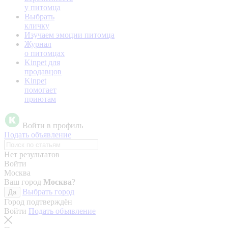
у питомца
Выбрать
кличку
Изучаем эмоции питомца
Журнал
о питомцах
Kinpet для
продавцов
Kinpet
помогает
приютам
Войти в профиль
Подать объявление
Нет результатов
Войти
Москва
Ваш город
Москва
?
Выбрать город
Да
Город подтверждён
Войти
Подать объявление