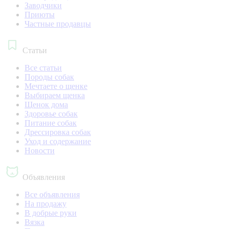
Заводчики
Приюты
Частные продавцы
Статьи
Все статьи
Породы собак
Мечтаете о щенке
Выбираем щенка
Щенок дома
Здоровье собак
Питание собак
Дрессировка собак
Уход и содержание
Новости
Объявления
Все объявления
На продажу
В добрые руки
Вязка