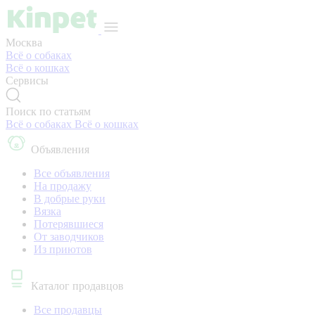
Москва
Всё о собаках
Всё о кошках
Сервисы
Поиск по статьям
Всё о собаках
Всё о кошках
Объявления
Все объявления
На продажу
В добрые руки
Вязка
Потерявшиеся
От заводчиков
Из приютов
Каталог продавцов
Все продавцы