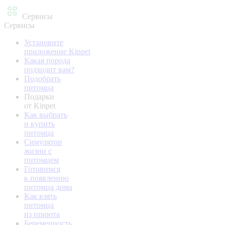
Сервисы
Сервисы
Установите
приложение Kinpet
Какая порода
подходит вам?
Подобрать
питомца
Подарки
от Kinpet
Как выбрать
и купить
питомца
Симулятор
жизни с
питомцем
Готовимся
к появлению
питомца дома
Как взять
питомца
из приюта
Беременность