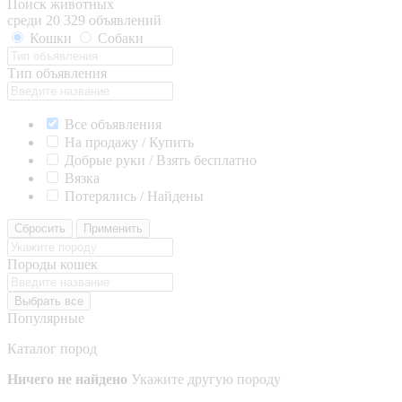
Поиск животных
среди 20 329 объявлений
Кошки
Собаки
Тип объявления
Все объявления
На продажу / Купить
Добрые руки / Взять бесплатно
Вязка
Потерялись / Найдены
Сбросить
Применить
Породы кошек
Выбрать все
Популярные
Каталог пород
Ничего не найдено
Укажите другую породу