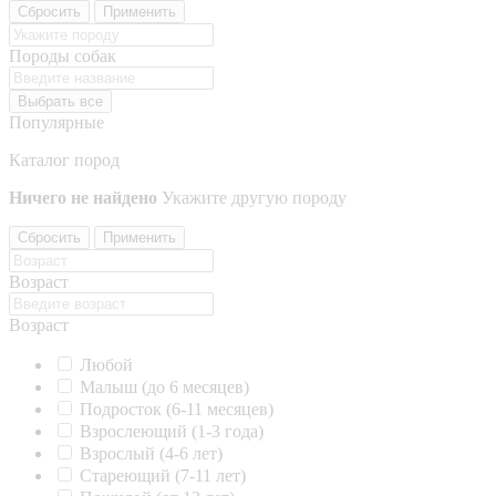
Сбросить
Применить
Породы собак
Выбрать все
Популярные
Каталог пород
Ничего не найдено
Укажите другую породу
Сбросить
Применить
Возраст
Возраст
Любой
Малыш (до 6 месяцев)
Подросток (6-11 месяцев)
Взрослеющий (1-3 года)
Взрослый (4-6 лет)
Стареющий (7-11 лет)