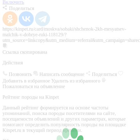
Включить
Поделиться
https://kinpet.ru/card/moskva/sobaki/shchenok-2kh-mesyatsev-
malchik-v-dobrye-ruki-118129/?
utm_source=linkcopy&utm_medium=referral&utm_campaign=sharec
Ссылка скопирована
Действия
Позвонить
Написать сообщение
Поделиться
Добавить в избранное
Удалить из избранного
Пожаловаться на объявление
Рейтинг породы на Kinpet
Данный рейтинг формируется на основе частоты
упоминаний, поиска породы посетителями на сайте,
посещаемости объявлений и других параметрах, которые
помогают определить популярность породы на площадке
Kinpet.ru в текущий период времени.