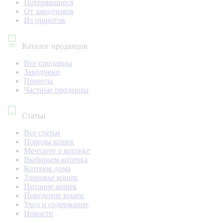
Потерявшиеся
От заводчиков
Из приютов
Каталог продавцов
Все продавцы
Заводчики
Приюты
Частные продавцы
Статьи
Все статьи
Породы кошек
Мечтаете о котенке
Выбираем котенка
Котенок дома
Здоровье кошек
Питание кошек
Поведение кошек
Уход и содержание
Новости