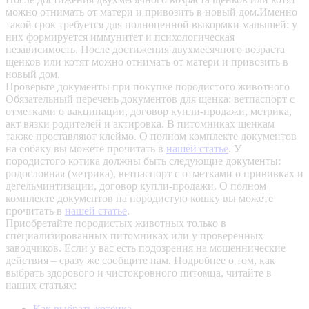
можно отнимать от матери и привозить в новый дом.Именно
такой срок требуется для полноценной выкормки малышей: у
них формируется иммунитет и психологическая
независимость. После достижения двухмесячного возраста
щенков или котят можно отнимать от матери и привозить в
новый дом.
Проверьте документы при покупке породистого животного
Обязательный перечень документов для щенка: ветпаспорт с
отметками о вакцинации, договор купли-продажи, метрика,
акт вязки родителей и актировка. В питомниках щенкам
также проставляют клеймо. О полном комплекте документов
на собаку вы можете прочитать в
нашей статье
.
У
породистого котика должны быть следующие документы:
родословная (метрика), ветпаспорт с отметками о прививках и
дегельминтизации, договор купли-продажи. О полном
комплекте документов на породистую кошку вы можете
прочитать в
нашей статье
.
Приобретайте породистых животных только в
специализированных питомниках или у проверенных
заводчиков. Если у вас есть подозрения на мошеннические
действия – сразу же сообщите нам.
Подробнее о том, как
выбрать здорового и чистокровного питомца, читайте в
наших статьях:
Как выбрать котенка