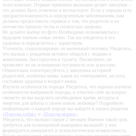
телосложение. Первые прививки малышам делает заводчик –
это должно быть отмечено в ветпаспорте. Если у породы есть
предрасположенность к определенным заболеваниям, вам
должны предоставить справки о том, что родители и их
потомство прошли тесты и полностью здоровы.
Не делайте выбор по фото
Необходимо познакомиться с
будущим членом семьи лично. Так вы убедитесь в его
здоровье и определитесь с характером.
Уточните, социализирован ли маленький питомец
Убедитесь,
что малыш с рождения активно общался с людьми и
животными, был приучен к туалету. Посмотрите, не
проявляет ли он излишнюю пугливость или агрессию.
Обязательно поинтересуйтесь у заводчика историей
родителей, особенно мамы: каков их темперамент, заслуги,
состояние здоровья и возраст вязки.
Изучите особенности породы
Убедитесь, что хорошо изучили
особенности выбранной породы, и ответьте себе на вопрос:
сможете ли вы выделить необходимое время, ресурсы и
энергию для заботы о своем новом любимце? Подробную
информацию о каждой породе вы найдете в наших разделах
«Породы собак»
и
«Породы кошек»
.
Убедитесь, что малыш старше 2 месяцев
Именно такой срок
требуется для полноценной выкормки малышей: у них
формируется иммунитет и психологическая независимость.
После достижения двухмесячного возраста щенков или котят