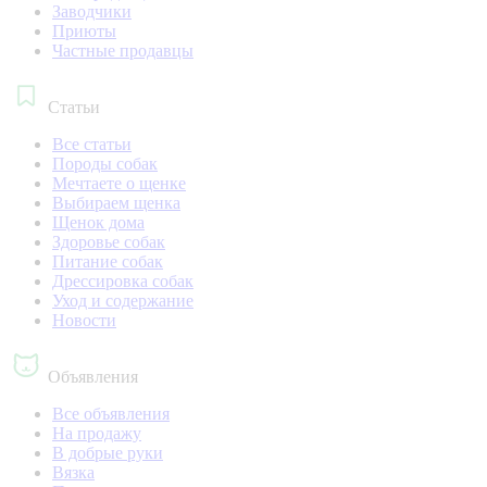
Заводчики
Приюты
Частные продавцы
Статьи
Все статьи
Породы собак
Мечтаете о щенке
Выбираем щенка
Щенок дома
Здоровье собак
Питание собак
Дрессировка собак
Уход и содержание
Новости
Объявления
Все объявления
На продажу
В добрые руки
Вязка