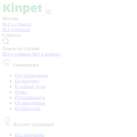
Москва
Всё о собаках
Всё о кошках
Сервисы
Поиск по статьям
Всё о собаках
Всё о кошках
Объявления
Все объявления
На продажу
В добрые руки
Вязка
Потерявшиеся
От заводчиков
Из приютов
Каталог продавцов
Все продавцы