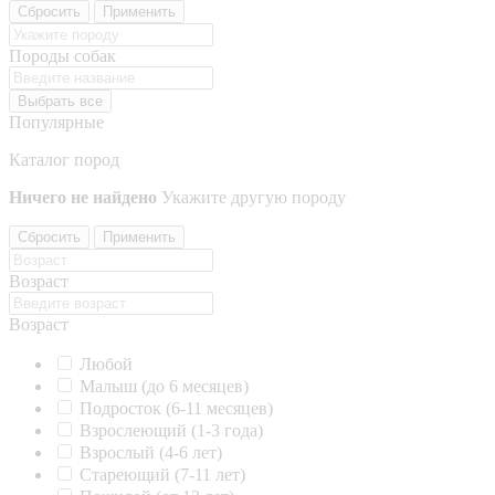
Сбросить
Применить
Породы собак
Выбрать все
Популярные
Каталог пород
Ничего не найдено
Укажите другую породу
Сбросить
Применить
Возраст
Возраст
Любой
Малыш (до 6 месяцев)
Подросток (6-11 месяцев)
Взрослеющий (1-3 года)
Взрослый (4-6 лет)
Стареющий (7-11 лет)