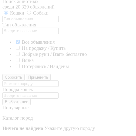
Поиск животных
среди 20 329 объявлений
Кошки
Собаки
Тип объявления
Все объявления
На продажу / Купить
Добрые руки / Взять бесплатно
Вязка
Потерялись / Найдены
Сбросить
Применить
Породы кошек
Выбрать все
Популярные
Каталог пород
Ничего не найдено
Укажите другую породу