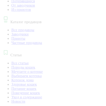
Потерявшиеся
От заводчиков
Из приютов
Каталог продавцов
Все продавцы
Заводчики
Приюты
Частные продавцы
Статьи
Все статьи
Породы кошек
Мечтаете о котенке
Выбираем котенка
Котенок дома
Здоровье кошек
Питание кошек
Поведение кошек
Уход и содержание
Новости