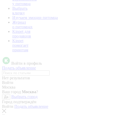
у питомца
Выбрать
кличку
Изучаем эмоции питомца
Журнал
о питомцах
Kinpet для
продавцов
Kinpet
помогает
приютам
Войти в профиль
Подать объявление
Нет результатов
Войти
Москва
Ваш город
Москва
?
Выбрать город
Да
Город подтверждён
Войти
Подать объявление