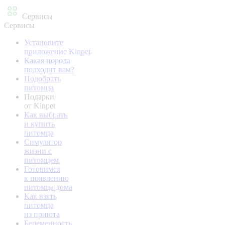
Сервисы
Сервисы
Установите
приложение Kinpet
Какая порода
подходит вам?
Подобрать
питомца
Подарки
от Kinpet
Как выбрать
и купить
питомца
Симулятор
жизни с
питомцем
Готовимся
к появлению
питомца дома
Как взять
питомца
из приюта
Беременность