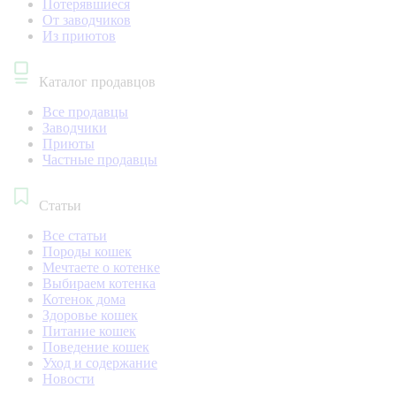
Потерявшиеся
От заводчиков
Из приютов
Каталог продавцов
Все продавцы
Заводчики
Приюты
Частные продавцы
Статьи
Все статьи
Породы кошек
Мечтаете о котенке
Выбираем котенка
Котенок дома
Здоровье кошек
Питание кошек
Поведение кошек
Уход и содержание
Новости