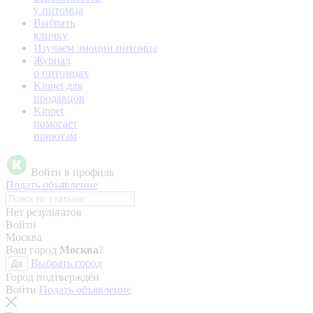
у питомца
Выбрать
кличку
Изучаем эмоции питомца
Журнал
о питомцах
Kinpet для
продавцов
Kinpet
помогает
приютам
Войти в профиль
Подать объявление
Нет результатов
Войти
Москва
Ваш город
Москва
?
Выбрать город
Да
Город подтверждён
Войти
Подать объявление