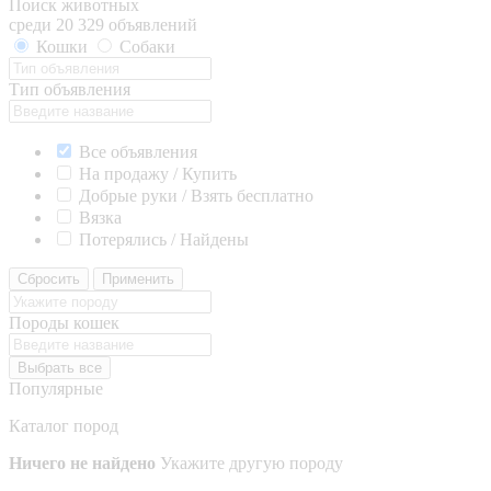
Поиск животных
среди 20 329 объявлений
Кошки
Собаки
Тип объявления
Все объявления
На продажу / Купить
Добрые руки / Взять бесплатно
Вязка
Потерялись / Найдены
Сбросить
Применить
Породы кошек
Выбрать все
Популярные
Каталог пород
Ничего не найдено
Укажите другую породу