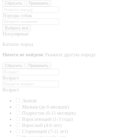
Сбросить
Применить
Породы собак
Выбрать все
Популярные
Каталог пород
Ничего не найдено
Укажите другую породу
Сбросить
Применить
Возраст
Возраст
Любой
Малыш (до 6 месяцев)
Подросток (6-11 месяцев)
Взрослеющий (1-3 года)
Взрослый (4-6 лет)
Стареющий (7-11 лет)