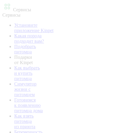
Сервисы
Сервисы
Установите
приложение Kinpet
Какая порода
подходит вам?
Подобрать
питомца
Подарки
от Kinpet
Как выбрать
и купить
питомца
Симулятор
жизни с
питомцем
Готовимся
к появлению
питомца дома
Как взять
питомца
из приюта
Беременность