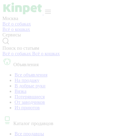
Москва
Всё о собаках
Всё о кошках
Сервисы
Поиск по статьям
Всё о собаках
Всё о кошках
Объявления
Все объявления
На продажу
В добрые руки
Вязка
Потерявшиеся
От заводчиков
Из приютов
Каталог продавцов
Все продавцы