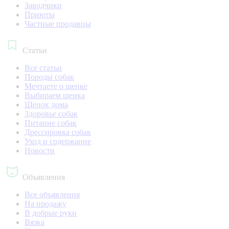
Заводчики
Приюты
Частные продавцы
Статьи
Все статьи
Породы собак
Мечтаете о щенке
Выбираем щенка
Щенок дома
Здоровье собак
Питание собак
Дрессировка собак
Уход и содержание
Новости
Объявления
Все объявления
На продажу
В добрые руки
Вязка