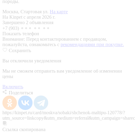
породы.
Москва, Стартовая ул.
На карте
На Kinpet c апреля 2026 г.
Завершено 2 объявления
+7 (903) ⚬⚬⚬ ⚬⚬ ⚬⚬
Показать телефон
Внимание:
Перед контактированием с продавцом,
пожалуйста, ознакомьтесь с
рекомендациями при покупке.
Сохранить
Вы отключили уведомления
Мы не сможем отправить вам уведомление об изменении
цены
Включить
Поделиться
https://kinpet.ru/card/moskva/sobaki/shchenok-maltipu-120778/?
utm_source=linkcopy&utm_medium=referral&utm_campaign=sharec
Ссылка скопирована