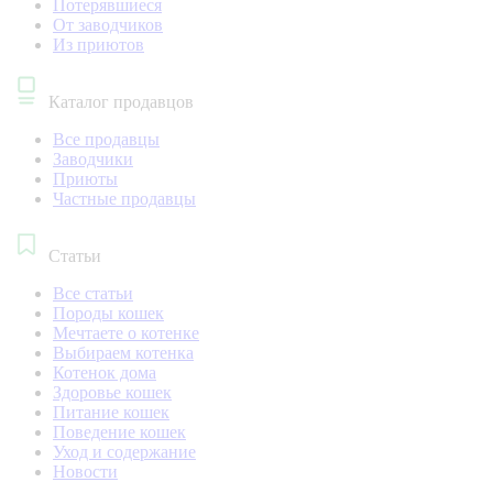
Потерявшиеся
От заводчиков
Из приютов
Каталог продавцов
Все продавцы
Заводчики
Приюты
Частные продавцы
Статьи
Все статьи
Породы кошек
Мечтаете о котенке
Выбираем котенка
Котенок дома
Здоровье кошек
Питание кошек
Поведение кошек
Уход и содержание
Новости