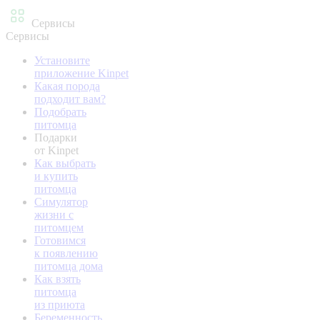
Сервисы
Сервисы
Установите
приложение Kinpet
Какая порода
подходит вам?
Подобрать
питомца
Подарки
от Kinpet
Как выбрать
и купить
питомца
Симулятор
жизни с
питомцем
Готовимся
к появлению
питомца дома
Как взять
питомца
из приюта
Беременность