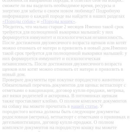
особенности выбранной породы, и ответьте себе на вопрос:
сможете ли вы выделить необходимое время, ресурсы и
энергию для заботы о своем новом любимце? Подробную
информацию о каждой породе вы найдете в наших разделах
«Породы собак»
и
«Породы кошек»
.
Убедитесь, что малыш старше 2 месяцев
Именно такой срок
требуется для полноценной выкормки малышей: у них
формируется иммунитет и психологическая независимость.
После достижения двухмесячного возраста щенков или котят
можно отнимать от матери и привозить в новый дом.Именно
такой срок требуется для полноценной выкормки малышей: у
них формируется иммунитет и психологическая
независимость. После достижения двухмесячного возраста
щенков или котят можно отнимать от матери и привозить в
новый дом.
Проверьте документы при покупке породистого животного
Обязательный перечень документов для щенка: ветпаспорт с
отметками о вакцинации, договор купли-продажи, метрика,
акт вязки родителей и актировка. В питомниках щенкам
также проставляют клеймо. О полном комплекте документов
на собаку вы можете прочитать в
нашей статье
.
У
породистого котика должны быть следующие документы:
родословная (метрика), ветпаспорт с отметками о прививках и
дегельминтизации, договор купли-продажи. О полном
комплекте документов на породистую кошку вы можете