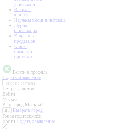
у питомца
Выбрать
кличку
Изучаем эмоции питомца
Журнал
о питомцах
Kinpet для
продавцов
Kinpet
помогает
приютам
Войти в профиль
Подать объявление
Нет результатов
Войти
Москва
Ваш город
Москва
?
Выбрать город
Да
Город подтверждён
Войти
Подать объявление