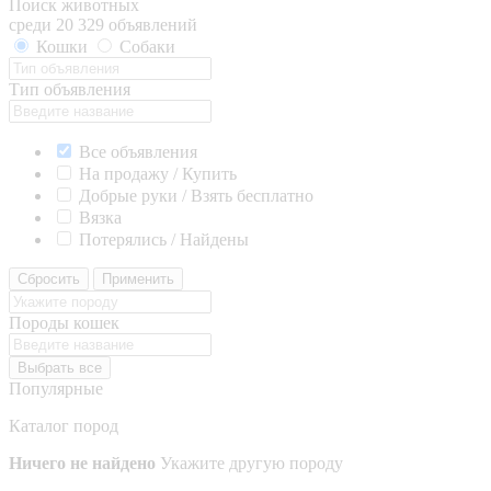
Поиск животных
среди 20 329 объявлений
Кошки
Собаки
Тип объявления
Все объявления
На продажу / Купить
Добрые руки / Взять бесплатно
Вязка
Потерялись / Найдены
Сбросить
Применить
Породы кошек
Выбрать все
Популярные
Каталог пород
Ничего не найдено
Укажите другую породу