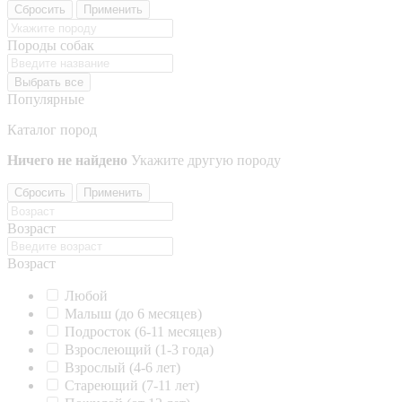
Сбросить
Применить
Породы собак
Выбрать все
Популярные
Каталог пород
Ничего не найдено
Укажите другую породу
Сбросить
Применить
Возраст
Возраст
Любой
Малыш (до 6 месяцев)
Подросток (6-11 месяцев)
Взрослеющий (1-3 года)
Взрослый (4-6 лет)
Стареющий (7-11 лет)