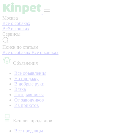
Москва
Всё о собаках
Всё о кошках
Сервисы
Поиск по статьям
Всё о собаках
Всё о кошках
Объявления
Все объявления
На продажу
В добрые руки
Вязка
Потерявшиеся
От заводчиков
Из приютов
Каталог продавцов
Все продавцы