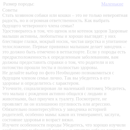
Размер породы:
Маленькие
Советы
Стать хозяином собаки или кошки – это не только невероятная
радость, но и огромная ответственность. Как выбрать
будущего четвероного члена семьи?
Удостоверьтесь в том, что щенок или котенок здоров
Здоровые
малыши активны, любопытны и хорошо выглядят: у них
блестящие глазки, мокрый носик, чистая шерстка и упитанное
телосложение. Первые прививки малышам делает заводчик –
это должно быть отмечено в ветпаспорте. Если у породы есть
предрасположенность к определенным заболеваниям, вам
должны предоставить справки о том, что родители и их
потомство прошли тесты и полностью здоровы.
Не делайте выбор по фото
Необходимо познакомиться с
будущим членом семьи лично. Так вы убедитесь в его
здоровье и определитесь с характером.
Уточните, социализирован ли маленький питомец
Убедитесь,
что малыш с рождения активно общался с людьми и
животными, был приучен к туалету. Посмотрите, не
проявляет ли он излишнюю пугливость или агрессию.
Обязательно поинтересуйтесь у заводчика историей
родителей, особенно мамы: каков их темперамент, заслуги,
состояние здоровья и возраст вязки.
Изучите особенности породы
Убедитесь, что хорошо изучили